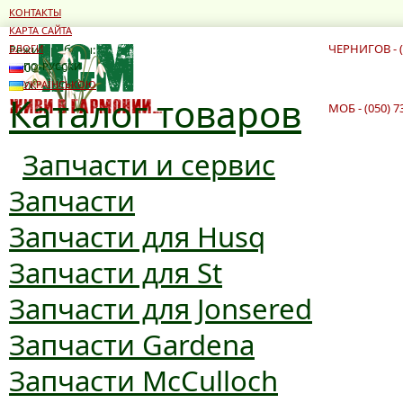
КОНТАКТЫ
КАРТА САЙТА
ЧЕРНИГОВ - (
Режим работы:
БЛОГИ
10:00 - 19:00
ПО-РУССКИ
10:00 - 16:00
УКРАЇНСЬКОЮ
Каталог товаров
МОБ - (050) 7
Запчасти и сервис
Запчасти
Запчасти для Husq
Запчасти для St
Запчасти для Jonsered
Запчасти Gardena
Запчасти McCulloch