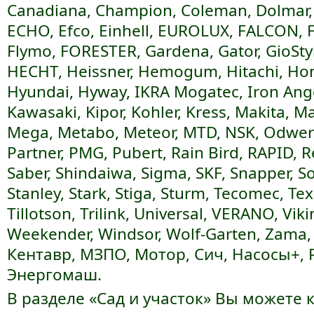
Canadiana, Champion, Coleman, Dolmar,
ECHO, Efco, Einhell, EUROLUX, FALCON, FE
Flymo, FORESTER, Gardena, Gator, GioSt
HECHT, Heissner, Hemogum, Hitachi, Hon
Hyundai, Hyway, IKRA Mogatec, Iron Ange
Kawasaki, Kipor, Kohler, Kress, Makita, 
Mega, Metabo, Meteor, MTD, NSK, Odwer
Partner, PMG, Pubert, Rain Bird, RAPID, 
Saber, Shindaiwa, Sigma, SKF, Snapper, So
Stanley, Stark, Stiga, Sturm, Tecomec, Tex
Tillotson, Trilink, Universal, VERANO, Vikin
Weekender, Windsor, Wolf-Garten, Zama,
Кентавр, МЗПО, Мотор, Сич, Насосы+, 
Энергомаш.
В разделе «Сад и участок» Вы можете 