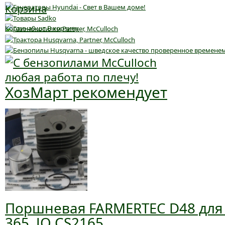
Корзина
Корзина
0
шт
В корзину
ХозМарт рекомендует
Поршневая FARMERTEC D48 для 
365, JO CS2165