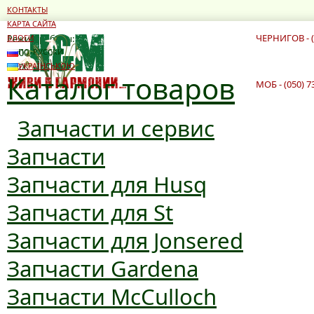
КОНТАКТЫ
КАРТА САЙТА
ЧЕРНИГОВ - (
Режим работы:
БЛОГИ
10:00 - 19:00
ПО-РУССКИ
10:00 - 16:00
УКРАЇНСЬКОЮ
Каталог товаров
МОБ - (050) 7
Запчасти и сервис
Запчасти
Запчасти для Husq
Запчасти для St
Запчасти для Jonsered
Запчасти Gardena
Запчасти McCulloch