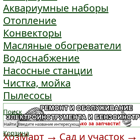
Аквариумные наборы
Отопление
Конвекторы
Масляные обогреватели
Водоснабжение
Насосные станции
Чистка, мойка
Пылесосы
Поиск
Найти
Корзина
→
→
ХозМарт
Сад и участок