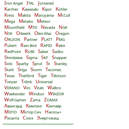
I
I
J
ron Angel
TAL
onsered
K
K
K
K
archer
awasaki
ipor
ohler
K
M
M
M
ress
akita
aruyama
cCull
M
M
M
ega
etabo
eteor
M
M
N
N
ountfield
TD
evada
GK
N
O
O
O
SK
dwerk
leo-Mac
regon
O
P
P
P
RLEON
artner
LATT
MG
P
R
R
R
ubert
ain Bird
APID
ebir
R
R
S
S
edPoint
UBI
aber
adko
S
S
S
S
hindaiwa
igma
KF
napper
S
S
S
S
S
olo
parky
prut
t
tanley
S
S
S
T
tark
tiga
turm
ecomec
T
T
T
T
exas
hetford
iger
illotson
T
T
U
reszer
rilink
niversal
V
V
V
W
ERANO
ini
itals
albro
W
W
W
eekender
indsor
INZOR
W
Z
Z
olf-Garten
ama
OMAX
А
К
К
вангард
емпинг
ентавр
М
М
Н
ЗПО
отор Сич
асосы+
Р
С
Э
есанта
оюз
нергомаш