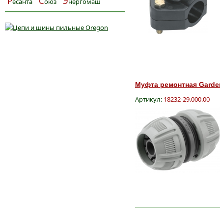
Р
С
Э
есанта
оюз
нергомаш
Муфта ремонтная Gardena
Артикул:
18232-29.000.00