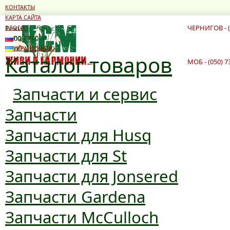
КОНТАКТЫ
КАРТА САЙТА
ЧЕРНИГОВ - (
Режим работы:
БЛОГИ
10:00 - 19:00
ПО-РУССКИ
10:00 - 16:00
УКРАЇНСЬКОЮ
Каталог товаров
МОБ - (050) 7
Запчасти и сервис
Запчасти
Запчасти для Husq
Запчасти для St
Запчасти для Jonsered
Запчасти Gardena
Запчасти McCulloch