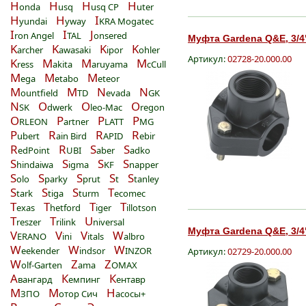
H
H
H
H
onda
usq
usq CP
uter
H
H
I
yundai
yway
KRA Mogatec
I
I
J
ron Angel
TAL
onsered
Муфта Gardena Q&E, 3/4",
K
K
K
K
archer
awasaki
ipor
ohler
Артикул:
02728-20.000.00
K
M
M
M
ress
akita
aruyama
cCull
M
M
M
ega
etabo
eteor
M
M
N
N
ountfield
TD
evada
GK
N
O
O
O
SK
dwerk
leo-Mac
regon
O
P
P
P
RLEON
artner
LATT
MG
P
R
R
R
ubert
ain Bird
APID
ebir
R
R
S
S
edPoint
UBI
aber
adko
S
S
S
S
hindaiwa
igma
KF
napper
S
S
S
S
S
olo
parky
prut
t
tanley
S
S
S
T
tark
tiga
turm
ecomec
T
T
T
T
exas
hetford
iger
illotson
T
T
U
reszer
rilink
niversal
Муфта Gardena Q&E, 3/4",
V
V
V
W
ERANO
ini
itals
albro
W
W
W
eekender
indsor
INZOR
Артикул:
02729-20.000.00
W
Z
Z
olf-Garten
ama
OMAX
А
К
К
вангард
емпинг
ентавр
М
М
Н
ЗПО
отор Сич
асосы+