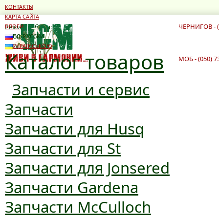
КОНТАКТЫ
КАРТА САЙТА
ЧЕРНИГОВ - (
Режим работы:
БЛОГИ
10:00 - 19:00
ПО-РУССКИ
10:00 - 16:00
УКРАЇНСЬКОЮ
Каталог товаров
МОБ - (050) 7
Запчасти и сервис
Запчасти
Запчасти для Husq
Запчасти для St
Запчасти для Jonsered
Запчасти Gardena
Запчасти McCulloch