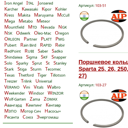
I
I
J
ron Angel
TAL
onsered
Артикул:
103-51
K
K
K
K
archer
awasaki
ipor
ohler
K
M
M
M
ress
akita
aruyama
cCull
M
M
M
ega
etabo
eteor
M
M
N
N
ountfield
TD
evada
GK
N
O
O
O
SK
dwerk
leo-Mac
regon
O
P
P
P
RLEON
artner
LATT
MG
P
R
R
R
ubert
ain Bird
APID
ebir
R
R
S
S
edPoint
UBI
aber
adko
S
S
S
S
hindaiwa
igma
KF
napper
Поршневое кольц
S
S
S
S
S
olo
parky
prut
t
tanley
S
S
S
T
Sparta 25, 26, 250
tark
tiga
turm
ecomec
T
T
T
T
exas
hetford
iger
illotson
27)
T
T
U
reszer
rilink
niversal
Артикул:
103-27
V
V
V
W
ERANO
ini
itals
albro
W
W
W
eekender
indsor
INZOR
W
Z
Z
olf-Garten
ama
OMAX
А
К
К
вангард
емпинг
ентавр
М
М
Н
ЗПО
отор Сич
асосы+
Р
С
Э
есанта
оюз
нергомаш