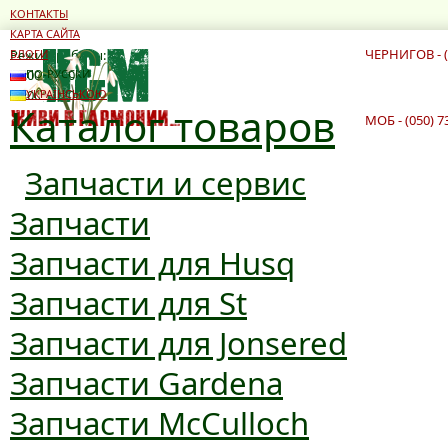
КОНТАКТЫ
КАРТА САЙТА
ЧЕРНИГОВ - (
Режим работы:
БЛОГИ
10:00 - 19:00
ПО-РУССКИ
10:00 - 16:00
УКРАЇНСЬКОЮ
Каталог товаров
МОБ - (050) 7
Запчасти и сервис
Запчасти
Запчасти для Husq
Запчасти для St
Запчасти для Jonsered
Запчасти Gardena
Запчасти McCulloch