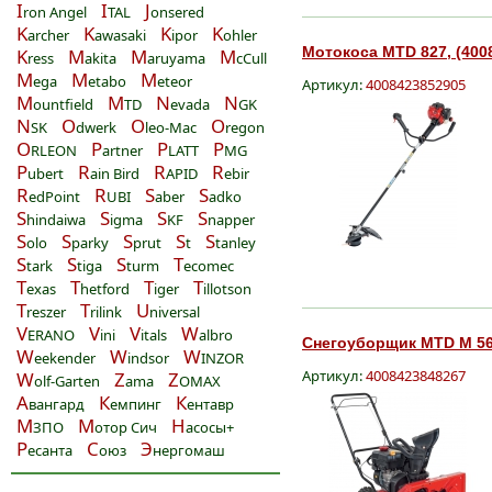
I
I
J
ron Angel
TAL
onsered
K
K
K
K
archer
awasaki
ipor
ohler
Мотокоса MTD 827, (400
K
M
M
M
ress
akita
aruyama
cCull
M
M
M
ega
etabo
eteor
Артикул:
4008423852905
M
M
N
N
ountfield
TD
evada
GK
N
O
O
O
SK
dwerk
leo-Mac
regon
O
P
P
P
RLEON
artner
LATT
MG
P
R
R
R
ubert
ain Bird
APID
ebir
R
R
S
S
edPoint
UBI
aber
adko
S
S
S
S
hindaiwa
igma
KF
napper
S
S
S
S
S
olo
parky
prut
t
tanley
S
S
S
T
tark
tiga
turm
ecomec
T
T
T
T
exas
hetford
iger
illotson
T
T
U
reszer
rilink
niversal
V
V
V
W
ERANO
ini
itals
albro
Снегоуборщик MTD M 56,
W
W
W
eekender
indsor
INZOR
Артикул:
4008423848267
W
Z
Z
olf-Garten
ama
OMAX
А
К
К
вангард
емпинг
ентавр
М
М
Н
ЗПО
отор Сич
асосы+
Р
С
Э
есанта
оюз
нергомаш