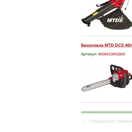
Бензопила MTD GCS 46/4
Артикул:
4008423842869
←
Предыдущая страница