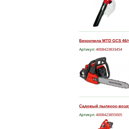
Бензопила MTD GCS 46/4
Артикул:
4008423833454
Садовый пылесос-возду
Артикул:
4008423855005