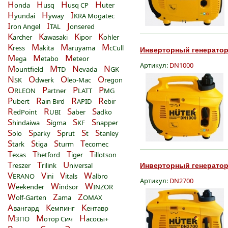
H
H
H
H
onda
usq
usq CP
uter
H
H
I
yundai
yway
KRA Mogatec
I
I
J
ron Angel
TAL
onsered
K
K
K
K
archer
awasaki
ipor
ohler
K
M
M
M
ress
akita
aruyama
cCull
Инверторный генератор 
M
M
M
ega
etabo
eteor
Артикул:
DN1000
M
M
N
N
ountfield
TD
evada
GK
N
O
O
O
SK
dwerk
leo-Mac
regon
O
P
P
P
RLEON
artner
LATT
MG
P
R
R
R
ubert
ain Bird
APID
ebir
R
R
S
S
edPoint
UBI
aber
adko
S
S
S
S
hindaiwa
igma
KF
napper
S
S
S
S
S
olo
parky
prut
t
tanley
S
S
S
T
tark
tiga
turm
ecomec
T
T
T
T
exas
hetford
iger
illotson
T
T
U
reszer
rilink
niversal
Инверторный генератор 
V
V
V
W
ERANO
ini
itals
albro
Артикул:
DN2700
W
W
W
eekender
indsor
INZOR
W
Z
Z
olf-Garten
ama
OMAX
А
К
К
вангард
емпинг
ентавр
М
М
Н
ЗПО
отор Сич
асосы+