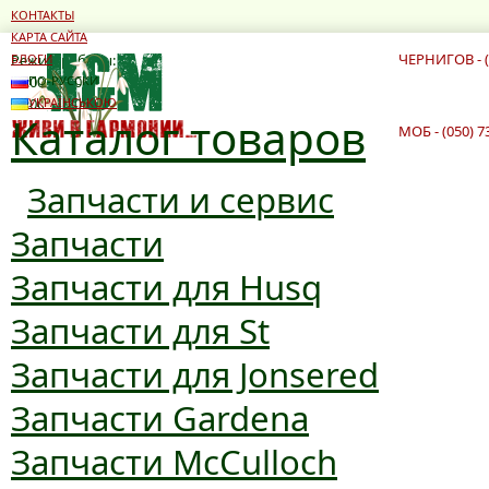
КОНТАКТЫ
КАРТА САЙТА
ЧЕРНИГОВ - (
Режим работы:
БЛОГИ
10:00 - 19:00
ПО-РУССКИ
10:00 - 16:00
УКРАЇНСЬКОЮ
Каталог товаров
МОБ - (050) 7
Запчасти и сервис
Запчасти
Запчасти для Husq
Запчасти для St
Запчасти для Jonsered
Запчасти Gardena
Запчасти McCulloch