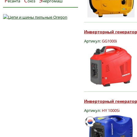
Р
С
Э
есанта
оюз
нергомаш
Инверторный генератор 
Артикул:
GG1000i
Инверторный генератор 
Артикул:
HY 1000Si