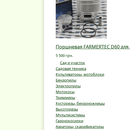
Поршневая FARMERTEC D60 для б
5 500 грн.
Сад и участок
Садовая техника
Культиваторы, мотоблоки
Бензопилы
Электропилы
Мотокосы
Триммеры
Кусторезы, бензоножницы
Высоторезы
Мультисистемы
Газонокосилки
Аэраторы, скарификаторы