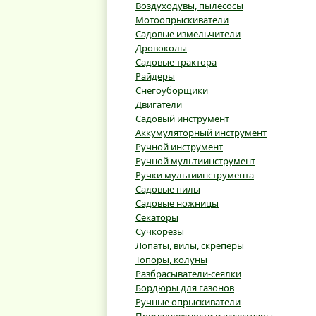
Воздуходувы, пылесосы
Мотоопрыскиватели
Садовые измельчители
Дровоколы
Садовые трактора
Райдеры
Снегоуборщики
Двигатели
Садовый инструмент
Аккумуляторный инструмент
Ручной инструмент
Ручной мультиинструмент
Ручки мультиинструмента
Садовые пилы
Садовые ножницы
Секаторы
Сучкорезы
Лопаты, вилы, скреперы
Топоры, колуны
Разбрасыватели-сеялки
Бордюры для газонов
Ручные опрыскиватели