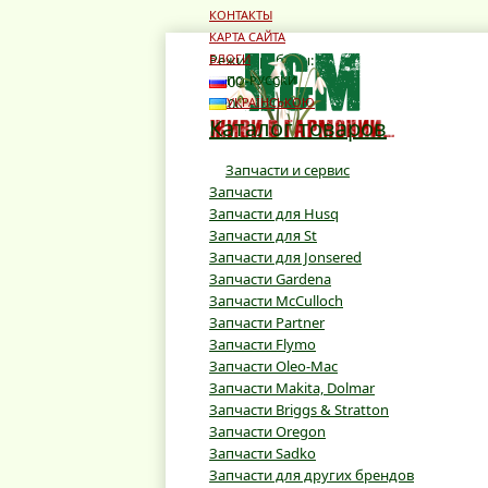
КОНТАКТЫ
КАРТА САЙТА
Режим работы:
БЛОГИ
10:00 - 19:00
ПО-РУССКИ
10:00 - 16:00
УКРАЇНСЬКОЮ
Каталог товаров
Запчасти и сервис
Запчасти
Запчасти для Husq
Запчасти для St
Запчасти для Jonsered
Запчасти Gardena
Запчасти McCulloch
Запчасти Partner
Запчасти Flymo
Запчасти Oleo-Mac
Запчасти Makita, Dolmar
Запчасти Briggs & Stratton
Запчасти Oregon
Запчасти Sadko
Запчасти для других брендов