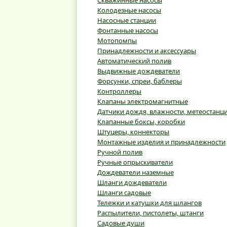
Скважинные насосы
Колодезные насосы
Насосные станции
Фонтанные насосы
Мотопомпы
Принадлежности и аксессуары
Автоматический полив
Выдвижные дождеватели
Форсунки, спреи, баблеры
Контроллеры
Клапаны электромагнитные
Датчики дождя, влажности, метеостанц
Клапанные боксы, коробки
Штуцеры, коннекторы
Монтажные изделия и принадлежности
Ручной полив
Ручные опрыскиватели
Дождеватели наземные
Шланги дождеватели
Шланги садовые
Тележки и катушки для шлангов
Распылители, пистолеты, штанги
Садовые души