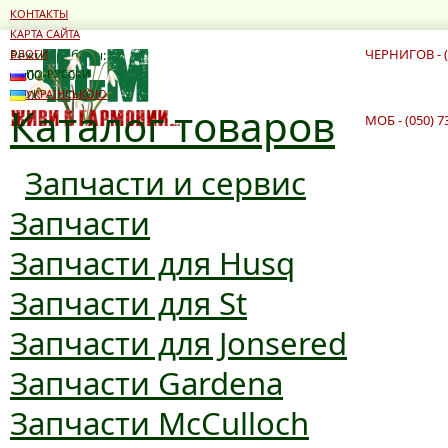
КОНТАКТЫ
КАРТА САЙТА
ЧЕРНИГОВ - (
Режим работы:
БЛОГИ
10:00 - 19:00
ПО-РУССКИ
10:00 - 16:00
УКРАЇНСЬКОЮ
Каталог товаров
МОБ - (050) 7
Запчасти и сервис
Запчасти
Запчасти для Husq
Запчасти для St
Запчасти для Jonsered
Запчасти Gardena
Запчасти McCulloch