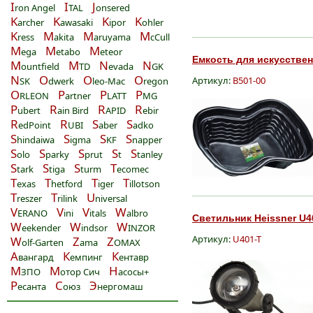
I
I
J
ron Angel
TAL
onsered
K
K
K
K
archer
awasaki
ipor
ohler
K
M
M
M
ress
akita
aruyama
cCull
M
M
M
ega
etabo
eteor
Емкость для искусственн
M
M
N
N
ountfield
TD
evada
GK
N
O
O
O
Артикул:
B501-00
SK
dwerk
leo-Mac
regon
O
P
P
P
RLEON
artner
LATT
MG
P
R
R
R
ubert
ain Bird
APID
ebir
R
R
S
S
edPoint
UBI
aber
adko
S
S
S
S
hindaiwa
igma
KF
napper
S
S
S
S
S
olo
parky
prut
t
tanley
S
S
S
T
tark
tiga
turm
ecomec
T
T
T
T
exas
hetford
iger
illotson
T
T
U
reszer
rilink
niversal
V
V
V
W
ERANO
ini
itals
albro
Светильник Heissner U40
W
W
W
eekender
indsor
INZOR
Артикул:
U401-T
W
Z
Z
olf-Garten
ama
OMAX
А
К
К
вангард
емпинг
ентавр
М
М
Н
ЗПО
отор Сич
асосы+
Р
С
Э
есанта
оюз
нергомаш