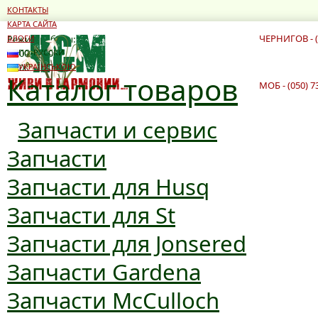
КОНТАКТЫ
КАРТА САЙТА
ЧЕРНИГОВ - (
Режим работы:
БЛОГИ
10:00 - 19:00
ПО-РУССКИ
10:00 - 16:00
УКРАЇНСЬКОЮ
Каталог товаров
МОБ - (050) 7
Запчасти и сервис
Запчасти
Запчасти для Husq
Запчасти для St
Запчасти для Jonsered
Запчасти Gardena
Запчасти McCulloch