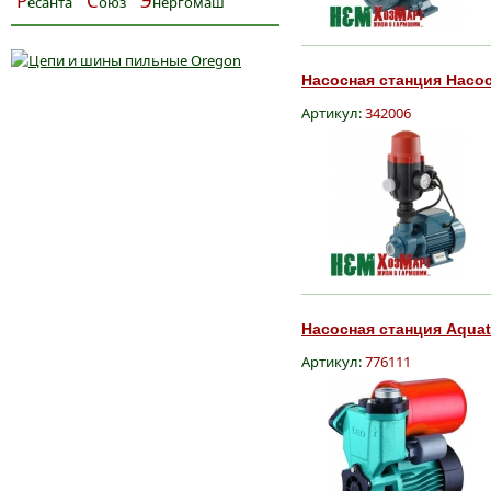
Р
С
Э
есанта
оюз
нергомаш
Насосная станция Насос
Артикул:
342006
Насосная станция Aquati
Артикул:
776111