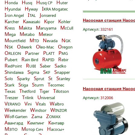
H
H
H
H
onda
usq
usq CP
uter
H
H
I
yundai
yway
KRA Mogatec
I
I
J
ron Angel
TAL
onsered
K
K
K
K
Насосная станция Насос
archer
awasaki
ipor
ohler
K
M
M
M
ress
akita
aruyama
cCull
Артикул:
332161
M
M
M
ega
etabo
eteor
M
M
N
N
ountfield
TD
evada
GK
N
O
O
O
SK
dwerk
leo-Mac
regon
O
P
P
P
RLEON
artner
LATT
MG
P
R
R
R
ubert
ain Bird
APID
ebir
R
R
S
S
edPoint
UBI
aber
adko
S
S
S
S
hindaiwa
igma
KF
napper
S
S
S
S
S
olo
parky
prut
t
tanley
S
S
S
T
tark
tiga
turm
ecomec
Насосная станция Насос
T
T
T
T
exas
hetford
iger
illotson
T
T
U
reszer
rilink
niversal
Артикул:
312006
V
V
V
W
ERANO
ini
itals
albro
W
W
W
eekender
indsor
INZOR
W
Z
Z
olf-Garten
ama
OMAX
А
К
К
вангард
емпинг
ентавр
М
М
Н
ЗПО
отор Сич
асосы+