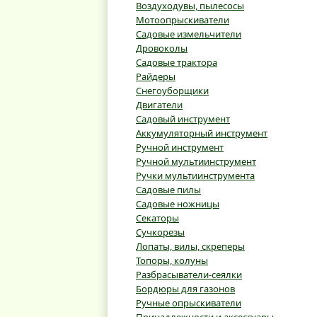
Воздуходувы, пылесосы
Мотоопрыскиватели
Садовые измельчители
Дровоколы
Садовые трактора
Райдеры
Снегоуборщики
Двигатели
Садовый инструмент
Аккумуляторный инструмент
Ручной инструмент
Ручной мультиинструмент
Ручки мультиинструмента
Садовые пилы
Садовые ножницы
Секаторы
Сучкорезы
Лопаты, вилы, скреперы
Топоры, колуны
Разбрасыватели-сеялки
Бордюры для газонов
Ручные опрыскиватели