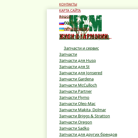
КОНТАКТЫ
КАРТА САЙТА
Режим работы:
БЛОГИ
10:00 - 19:00
ПО-РУССКИ
10:00 - 16:00
УКРАЇНСЬКОЮ
Каталог товаров
Запчасти и сервис
Запчасти
Запчасти для Husq
Запчасти для St
Запчасти для Jonsered
Запчасти Gardena
Запчасти McCulloch
Запчасти Partner
Запчасти Flymo
Запчасти Oleo-Mac
Запчасти Makita, Dolmar
Запчасти Briggs & Stratton
Запчасти Oregon
Запчасти Sadko
Запчасти для других брендов