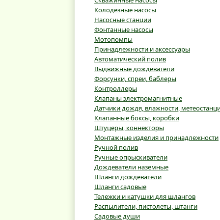
Скважинные насосы
Колодезные насосы
Насосные станции
Фонтанные насосы
Мотопомпы
Принадлежности и аксессуары
Автоматический полив
Выдвижные дождеватели
Форсунки, спреи, баблеры
Контроллеры
Клапаны электромагнитные
Датчики дождя, влажности, метеостанц
Клапанные боксы, коробки
Штуцеры, коннекторы
Монтажные изделия и принадлежности
Ручной полив
Ручные опрыскиватели
Дождеватели наземные
Шланги дождеватели
Шланги садовые
Тележки и катушки для шлангов
Распылители, пистолеты, штанги
Садовые души