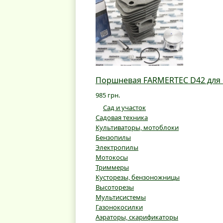
Поршневая FARMERTEC D42 для б
985 грн.
Сад и участок
Садовая техника
Культиваторы, мотоблоки
Бензопилы
Электропилы
Мотокосы
Триммеры
Кусторезы, бензоножницы
Высоторезы
Мультисистемы
Газонокосилки
Аэраторы, скарификаторы