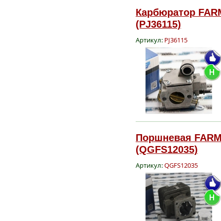
Карбюратор FARM
(PJ36115)
Артикул:
PJ36115
Поршневая FARME
(QGFS12035)
Артикул:
QGFS12035