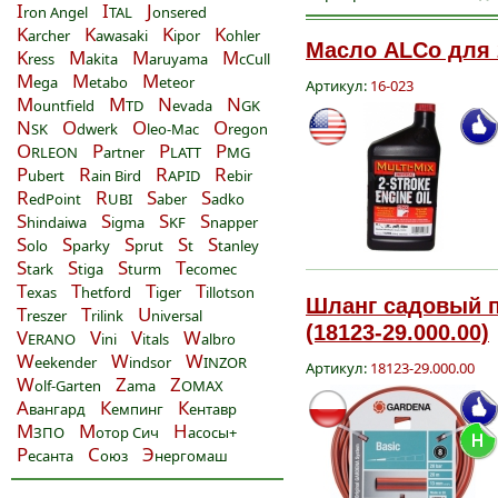
I
I
J
ron Angel
TAL
onsered
K
K
K
K
archer
awasaki
ipor
ohler
Масло ALCo для 2
K
M
M
M
ress
akita
aruyama
cCull
M
M
M
ega
etabo
eteor
Артикул:
16-023
M
M
N
N
ountfield
TD
evada
GK
N
O
O
O
SK
dwerk
leo-Mac
regon
O
P
P
P
RLEON
artner
LATT
MG
P
R
R
R
ubert
ain Bird
APID
ebir
R
R
S
S
edPoint
UBI
aber
adko
S
S
S
S
hindaiwa
igma
KF
napper
S
S
S
S
S
olo
parky
prut
t
tanley
S
S
S
T
tark
tiga
turm
ecomec
T
T
T
T
exas
hetford
iger
illotson
Шланг садовый по
T
T
U
reszer
rilink
niversal
(18123-29.000.00)
V
V
V
W
ERANO
ini
itals
albro
W
W
W
eekender
indsor
INZOR
Артикул:
18123-29.000.00
W
Z
Z
olf-Garten
ama
OMAX
А
К
К
вангард
емпинг
ентавр
М
М
Н
ЗПО
отор Сич
асосы+
Р
С
Э
есанта
оюз
нергомаш