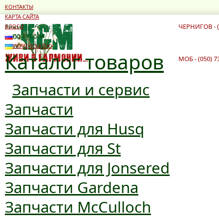
КОНТАКТЫ
КАРТА САЙТА
ЧЕРНИГОВ - (
Режим работы:
БЛОГИ
10:00 - 19:00
ПО-РУССКИ
10:00 - 16:00
УКРАЇНСЬКОЮ
Каталог товаров
МОБ - (050) 7
Запчасти и сервис
Запчасти
Запчасти для Husq
Запчасти для St
Запчасти для Jonsered
Запчасти Gardena
Запчасти McCulloch