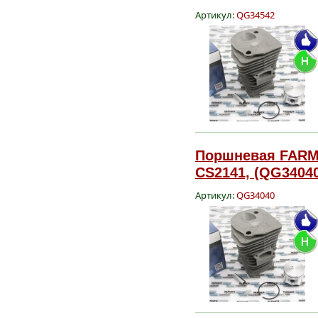
Артикул:
QG34542
Поршневая FARME
CS2141, (QG3404
Артикул:
QG34040