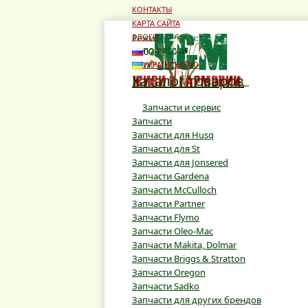
КОНТАКТЫ
КАРТА САЙТА
Режим работы:
БЛОГИ
10:00 - 19:00
ПО-РУССКИ
10:00 - 16:00
УКРАЇНСЬКОЮ
Каталог товаров
Запчасти и сервис
Запчасти
Запчасти для Husq
Запчасти для St
Запчасти для Jonsered
Запчасти Gardena
Запчасти McCulloch
Запчасти Partner
Запчасти Flymo
Запчасти Oleo-Mac
Запчасти Makita, Dolmar
Запчасти Briggs & Stratton
Запчасти Oregon
Запчасти Sadko
Запчасти для других брендов