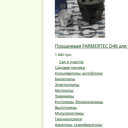
Поршневая FARMERTEC D46 для б
1 440 грн.
Сад и участок
Садовая техника
Культиваторы, мотоблоки
Бензопилы
Электропилы
Мотокосы
Триммеры
Кусторезы, бензоножницы
Высоторезы
Мультисистемы
Газонокосилки
Аэраторы, скарификаторы