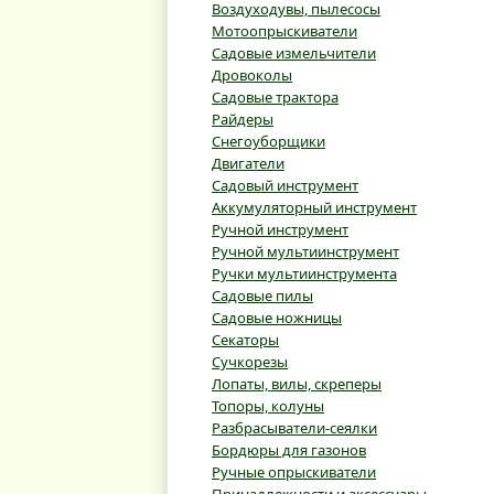
Воздуходувы, пылесосы
Мотоопрыскиватели
Садовые измельчители
Дровоколы
Садовые трактора
Райдеры
Снегоуборщики
Двигатели
Садовый инструмент
Аккумуляторный инструмент
Ручной инструмент
Ручной мультиинструмент
Ручки мультиинструмента
Садовые пилы
Садовые ножницы
Секаторы
Сучкорезы
Лопаты, вилы, скреперы
Топоры, колуны
Разбрасыватели-сеялки
Бордюры для газонов
Ручные опрыскиватели