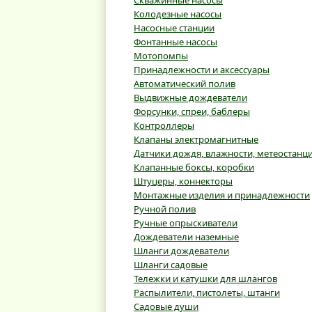
Скважинные насосы
Колодезные насосы
Насосные станции
Фонтанные насосы
Мотопомпы
Принадлежности и аксессуары
Автоматический полив
Выдвижные дождеватели
Форсунки, спреи, баблеры
Контроллеры
Клапаны электромагнитные
Датчики дождя, влажности, метеостанц
Клапанные боксы, коробки
Штуцеры, коннекторы
Монтажные изделия и принадлежности
Ручной полив
Ручные опрыскиватели
Дождеватели наземные
Шланги дождеватели
Шланги садовые
Тележки и катушки для шлангов
Распылители, пистолеты, штанги
Садовые души