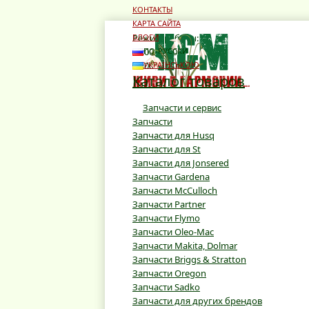
КОНТАКТЫ
КАРТА САЙТА
Режим работы:
БЛОГИ
10:00 - 19:00
ПО-РУССКИ
10:00 - 16:00
УКРАЇНСЬКОЮ
Каталог товаров
Запчасти и сервис
Запчасти
Запчасти для Husq
Запчасти для St
Запчасти для Jonsered
Запчасти Gardena
Запчасти McCulloch
Запчасти Partner
Запчасти Flymo
Запчасти Oleo-Mac
Запчасти Makita, Dolmar
Запчасти Briggs & Stratton
Запчасти Oregon
Запчасти Sadko
Запчасти для других брендов