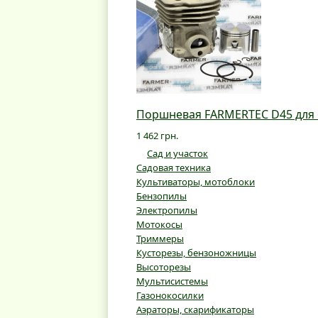
Поршневая FARMERTEC D45 для б
1 462 грн.
Сад и участок
Садовая техника
Культиваторы, мотоблоки
Бензопилы
Электропилы
Мотокосы
Триммеры
Кусторезы, бензоножницы
Высоторезы
Мультисистемы
Газонокосилки
Аэраторы, скарификаторы