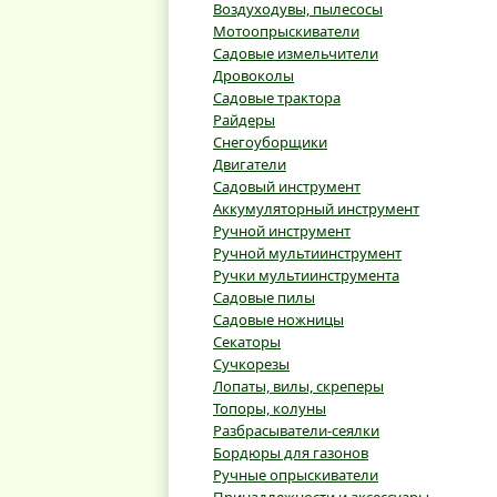
Воздуходувы, пылесосы
Мотоопрыскиватели
Садовые измельчители
Дровоколы
Садовые трактора
Райдеры
Снегоуборщики
Двигатели
Садовый инструмент
Аккумуляторный инструмент
Ручной инструмент
Ручной мультиинструмент
Ручки мультиинструмента
Садовые пилы
Садовые ножницы
Секаторы
Сучкорезы
Лопаты, вилы, скреперы
Топоры, колуны
Разбрасыватели-сеялки
Бордюры для газонов
Ручные опрыскиватели