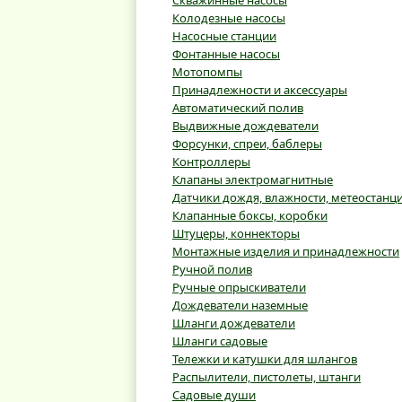
Скважинные насосы
Колодезные насосы
Насосные станции
Фонтанные насосы
Мотопомпы
Принадлежности и аксессуары
Автоматический полив
Выдвижные дождеватели
Форсунки, спреи, баблеры
Контроллеры
Клапаны электромагнитные
Датчики дождя, влажности, метеостанц
Клапанные боксы, коробки
Штуцеры, коннекторы
Монтажные изделия и принадлежности
Ручной полив
Ручные опрыскиватели
Дождеватели наземные
Шланги дождеватели
Шланги садовые
Тележки и катушки для шлангов
Распылители, пистолеты, штанги
Садовые души