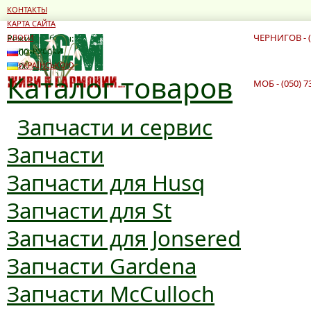
КОНТАКТЫ
КАРТА САЙТА
ЧЕРНИГОВ - (
Режим работы:
БЛОГИ
10:00 - 19:00
ПО-РУССКИ
10:00 - 16:00
УКРАЇНСЬКОЮ
Каталог товаров
МОБ - (050) 7
Запчасти и сервис
Запчасти
Запчасти для Husq
Запчасти для St
Запчасти для Jonsered
Запчасти Gardena
Запчасти McCulloch