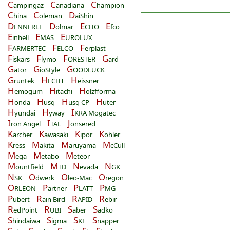
C
C
C
ampingaz
anadiana
hampion
C
C
D
hina
oleman
aiShin
D
D
E
E
ENNERLE
olmar
CHO
fco
E
E
E
inhell
MAS
UROLUX
F
F
F
ARMERTEC
ELCO
erplast
F
F
F
G
iskars
lymo
ORESTER
ard
G
G
G
ator
ioStyle
OODLUCK
G
H
H
runtek
ECHT
eissner
H
H
H
emogum
itachi
olzfforma
H
H
H
H
onda
usq
usq CP
uter
H
H
I
yundai
yway
KRA Mogatec
I
I
J
ron Angel
TAL
onsered
K
K
K
K
archer
awasaki
ipor
ohler
K
M
M
M
ress
akita
aruyama
cCull
M
M
M
ega
etabo
eteor
M
M
N
N
ountfield
TD
evada
GK
N
O
O
O
SK
dwerk
leo-Mac
regon
O
P
P
P
RLEON
artner
LATT
MG
P
R
R
R
ubert
ain Bird
APID
ebir
R
R
S
S
edPoint
UBI
aber
adko
S
S
S
S
hindaiwa
igma
KF
napper