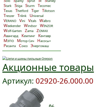
S
S
S
S
S
olo
parky
prut
t
tanley
S
S
S
T
tark
tiga
turm
ecomec
T
T
T
T
exas
hetford
iger
illotson
T
T
U
reszer
rilink
niversal
V
V
V
W
ERANO
ini
itals
albro
W
W
W
eekender
indsor
INZOR
W
Z
Z
olf-Garten
ama
OMAX
А
К
К
вангард
емпинг
ентавр
М
М
Н
ЗПО
отор Сич
асосы+
Р
С
Э
есанта
оюз
нергомаш
Акционные товары
Артикул:
02920-26.000.00
-%