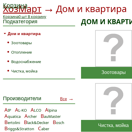
Корзина
→
ХозМарт
Дом и квартира
Корзина
0
шт
В корзину
ДОМ И КВАРТ
Подкатегория
Дом и квартира
Зоотовары
Отопление
Водоснабжение
Чистка, мойка
Зоотовары
Производители
→
Все
A
A
A
A
IP
L-KO
LCO
lpina
A
A
B
quatica
rcher
auMaster
B
B
B
ertolini
lack&Decker
osch
Чистка, мойка
B
C
riggs&Stratton
aber