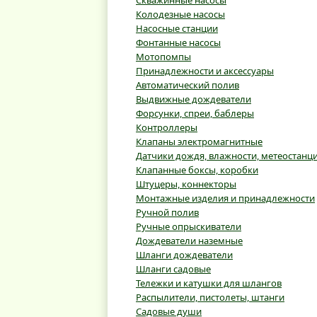
Скважинные насосы
Колодезные насосы
Насосные станции
Фонтанные насосы
Мотопомпы
Принадлежности и аксессуары
Автоматический полив
Выдвижные дождеватели
Форсунки, спреи, баблеры
Контроллеры
Клапаны электромагнитные
Датчики дождя, влажности, метеостанц
Клапанные боксы, коробки
Штуцеры, коннекторы
Монтажные изделия и принадлежности
Ручной полив
Ручные опрыскиватели
Дождеватели наземные
Шланги дождеватели
Шланги садовые
Тележки и катушки для шлангов
Распылители, пистолеты, штанги
Садовые души