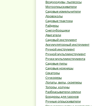
Воздуходувы, пылесосы
Мотоопрыскиватели
Садовые измельчители
Дровоколы
Садовые трактора
Райдеры
Снегоуборщики
Двигатели
Садовый инструмент
Аккумуляторный инструмент
Ручной инструмент
Ручной мультиинструмент
Ручки мультиинструмента
Садовые пилы
Садовые ножницы
Секаторы
Сучкорезы
Лопаты, вилы, скреперы
Топоры, колуны
Разбрасыватели-сеялки
Бордюры для газонов
Ручные опрыскиватели