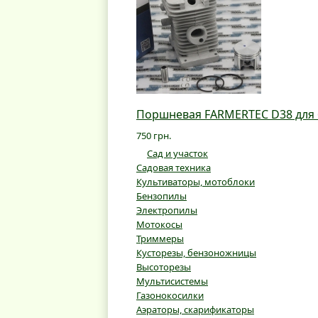
Поршневая FARMERTEC D38 для 
750 грн.
Сад и участок
Садовая техника
Культиваторы, мотоблоки
Бензопилы
Электропилы
Мотокосы
Триммеры
Кусторезы, бензоножницы
Высоторезы
Мультисистемы
Газонокосилки
Аэраторы, скарификаторы