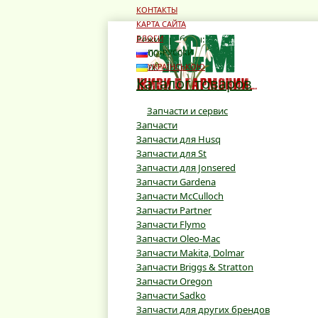
КОНТАКТЫ
КАРТА САЙТА
Режим работы:
БЛОГИ
10:00 - 19:00
ПО-РУССКИ
10:00 - 16:00
УКРАЇНСЬКОЮ
Каталог товаров
Запчасти и сервис
Запчасти
Запчасти для Husq
Запчасти для St
Запчасти для Jonsered
Запчасти Gardena
Запчасти McCulloch
Запчасти Partner
Запчасти Flymo
Запчасти Oleo-Mac
Запчасти Makita, Dolmar
Запчасти Briggs & Stratton
Запчасти Oregon
Запчасти Sadko
Запчасти для других брендов