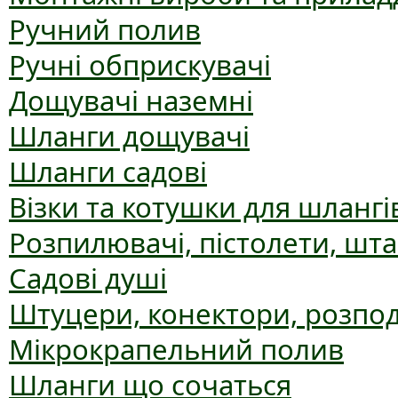
Ручний полив
Ручні обприскувачі
Дощувачі наземні
Шланги дощувачі
Шланги садові
Візки та котушки для шлангі
Розпилювачі, пістолети, шт
Садові душі
Штуцери, конектори, розпо
Мікрокрапельний полив
Шланги що сочаться