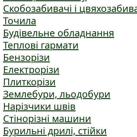
Скобозабивачі і цвяхозабив
Точила
Будівельне обладнання
Теплові гармати
Бензорізи
Електрорізи
Плиткорізи
Землебури, льодобури
Нарізчики швів
Стінорізні машини
Бурильні дрилі, стійки