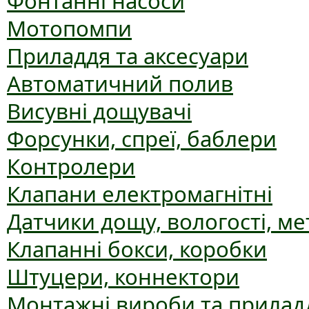
Фонтанні насоси
Мотопомпи
Приладдя та аксесуари
Автоматичний полив
Висувні дощувачі
Форсунки, спреї, баблери
Контролери
Клапани електромагнітні
Датчики дощу, вологості, ме
Клапанні бокси, коробки
Штуцери, коннектори
Монтажні вироби та прилад