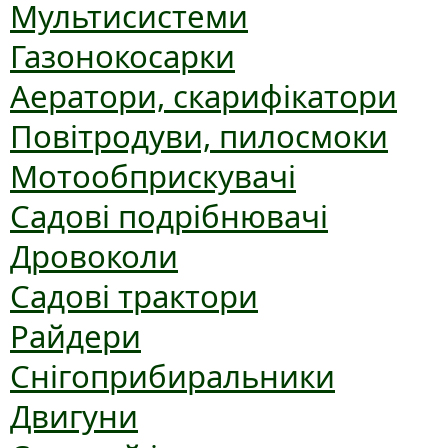
Мультисистеми
Газонокосарки
Аератори, скарифікатори
Повітродуви, пилосмоки
Мотообприскувачі
Садові подрібнювачі
Дровоколи
Садові трактори
Райдери
Снігоприбиральники
Двигуни