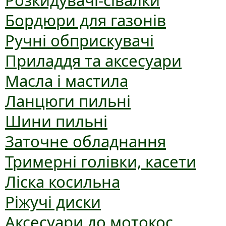
Розкидувачі-сівалки
Бордюри для газонів
Ручні обприскувачі
Приладдя та аксесуари
Масла і мастила
Ланцюги пильні
Шини пильні
Заточне обладнання
Тримерні голівки, касети
Ліска косильна
Ріжучі диски
Аксесуари до мотокос