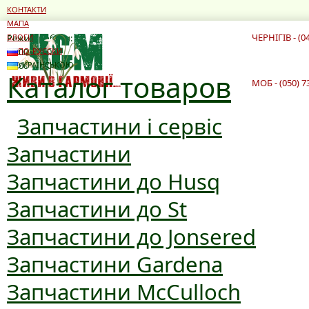
КОНТАКТИ
МАПА
ЧЕРНІГІВ - (0
Режим роботи:
БЛОГИ
10:00 - 19:00
ПО-РУССКИ
10:00 - 16:00
УКРАЇНСЬКОЮ
Каталог товаров
МОБ - (050) 7
Запчастини і сервіс
Запчастини
Запчастини до Husq
Запчастини до St
Запчастини до Jonsered
Запчастини Gardena
Запчастини McCulloch