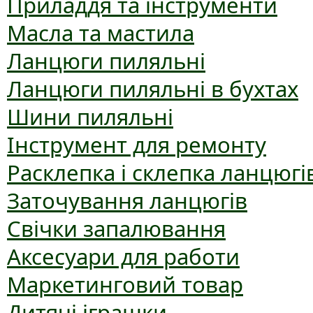
Приладдя та інструменти
Масла та мастила
Ланцюги пиляльні
Ланцюги пиляльні в бухтах
Шини пиляльні
Інструмент для ремонту
Расклепка і склепка ланцюгі
Заточування ланцюгів
Свічки запалювання
Аксесуари для работи
Маркетинговий товар
Дитячі іграшки