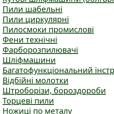
Пили шабельні
Пили циркулярні
Пилосмоки промислові
Фени технічні
Фарборозпилювачі
Шліфмашини
Багатофункціональний інст
Відбійні молотки
Штроборізи, бороздороби
Торцеві пили
Ножиці по металу