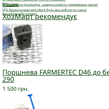
Кошик
ХозМарт рекомендує
Кошик
0
шт
До кошику
Поршнева FARMERTEC D46 до бе
290
1 500 грн.