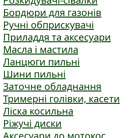
Розкидувачі-сівалки
Бордюри для газонів
Ручні обприскувачі
Приладдя та аксесуари
Масла і мастила
Ланцюги пильні
Шини пильні
Заточне обладнання
Тримерні голівки, касети
Ліска косильна
Ріжучі диски
Аксесуари до мотокос