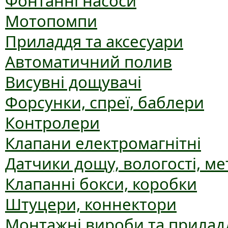
Фонтанні насоси
Мотопомпи
Приладдя та аксесуари
Автоматичний полив
Висувні дощувачі
Форсунки, спреї, баблери
Контролери
Клапани електромагнітні
Датчики дощу, вологості, ме
Клапанні бокси, коробки
Штуцери, коннектори
Монтажні вироби та прилад