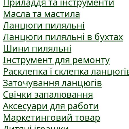
Приладдя та інструменти
Масла та мастила
Ланцюги пиляльні
Ланцюги пиляльні в бухтах
Шини пиляльні
Інструмент для ремонту
Расклепка і склепка ланцюгі
Заточування ланцюгів
Свічки запалювання
Аксесуари для работи
Маркетинговий товар
Дитячі іграшки