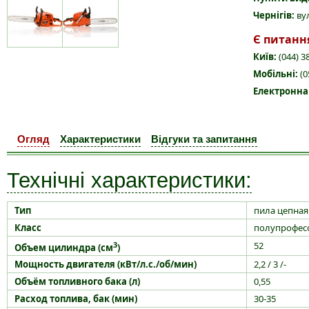
Чернігів:
вул
Є питанн
Київ:
(044) 3
Мобільні:
(0
Електронна
Огляд
Характеристики
Відгуки та запитання
Технічні характеристики:
Тип
пила цепная
Класс
полупрофесс
3
52
Объем цилиндра (см
)
Мощность двигателя (кВт/л.с./об/мин)
2,2 / 3 /-
Объём топливного бака (л)
0,55
Расход топлива, бак (мин)
30-35