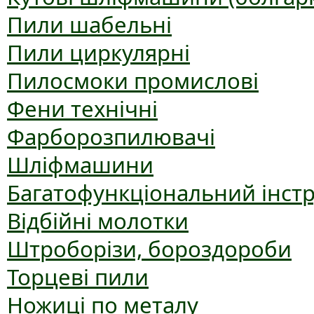
Пили шабельні
Пили циркулярні
Пилосмоки промислові
Фени технічні
Фарборозпилювачі
Шліфмашини
Багатофункціональний інст
Відбійні молотки
Штроборізи, бороздороби
Торцеві пили
Ножиці по металу