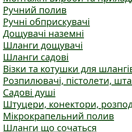
Ручний полив
Ручні обприскувачі
Дощувачі наземні
Шланги дощувачі
Шланги садові
Візки та котушки для шлангі
Розпилювачі, пістолети, шт
Садові душі
Штуцери, конектори, розпо
Мікрокрапельний полив
Шланги що сочаться