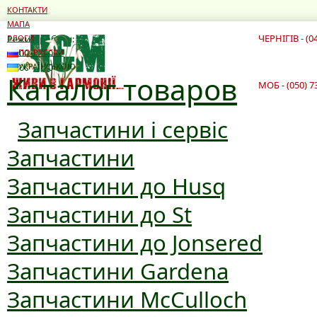
КОНТАКТИ
МАПА
ЧЕРНІГІВ - (0
Режим роботи:
БЛОГИ
10:00 - 19:00
ПО-РУССКИ
10:00 - 16:00
УКРАЇНСЬКОЮ
Каталог товаров
МОБ - (050) 7
Запчастини і сервіс
Запчастини
Запчастини до Husq
Запчастини до St
Запчастини до Jonsered
Запчастини Gardena
Запчастини McCulloch