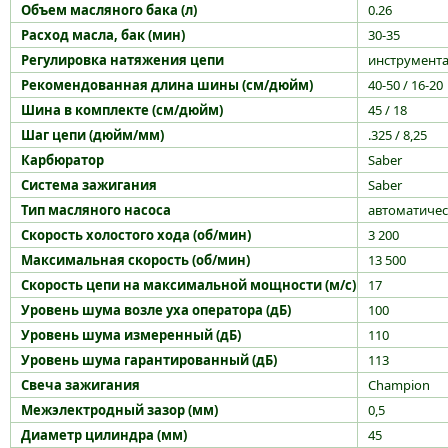
Объем масляного бака (л)
0.26
Расход масла, бак (мин)
30-35
Регулировка натяжения цепи
инструмента
Рекомендованная длина шины (см/дюйм)
40-50 / 16-20
Шина в комплекте (см/дюйм)
45 / 18
Шаг цепи (дюйм/мм)
.325 / 8,25
Карбюратор
Saber
Система зажигания
Saber
Тип масляного насоса
автоматиче
Скорость холостого хода (об/мин)
3 200
Максимальная скорость (об/мин)
13 500
Скорость цепи на максимальной мощности (м/с)
17
Уровень шума возле уха оператора (дБ)
100
Уровень шума измеренный (дБ)
110
Уровень шума гарантированный (дБ)
113
Свеча зажигания
Champion
Межэлектродный зазор (мм)
0,5
Диаметр цилиндра (мм)
45