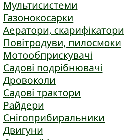
Мультисистеми
Газонокосарки
Аератори, скарифікатори
Повітродуви, пилосмоки
Мотообприскувачі
Садові подрібнювачі
Дровоколи
Садові трактори
Райдери
Снігоприбиральники
Двигуни