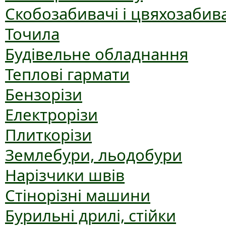
Скобозабивачі і цвяхозабив
Точила
Будівельне обладнання
Теплові гармати
Бензорізи
Електрорізи
Плиткорізи
Землебури, льодобури
Нарізчики швів
Стінорізні машини
Бурильні дрилі, стійки