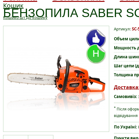
Кошик
БЕНЗОПИЛА SABER SC-
Кошик
0
шт
До кошику
Артикул:
SC-
Объем цили
Мощность дв
Длина шин
Шаг цепи (
Толщина пр
Доставка
Самовивіз:
*
Після офор
відвідування
По Україні:
Пункти вида