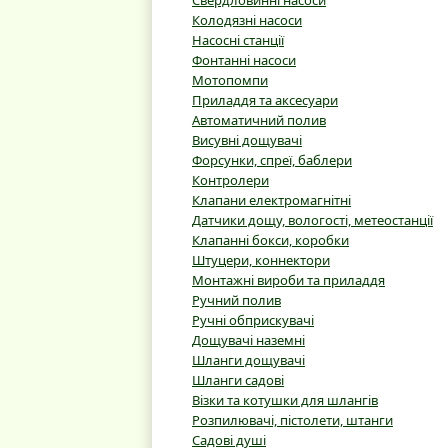
Свердловинні насоси
Колодязні насоси
Насосні станції
Фонтанні насоси
Мотопомпи
Приладдя та аксесуари
Автоматичний полив
Висувні дощувачі
Форсунки, спреї, баблери
Контролери
Клапани електромагнітні
Датчики дощу, вологості, метеостанції
Клапанні бокси, коробки
Штуцери, коннектори
Монтажні вироби та приладдя
Ручний полив
Ручні обприскувачі
Дощувачі наземні
Шланги дощувачі
Шланги садові
Візки та котушки для шлангів
Розпилювачі, пістолети, штанги
Садові душі