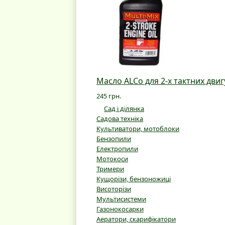
Масло ALCo для 2-х тактних двиг
245 грн.
Сад і ділянка
Садова техніка
Культиватори, мотоблоки
Бензопили
Електропили
Мотокоси
Тримери
Кущорізи, бензоножиці
Висоторізи
Мультисистеми
Газонокосарки
Аератори, скарифікатори