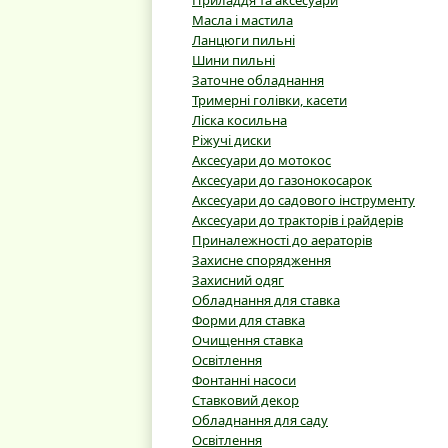
Приладдя та аксесуари
Масла і мастила
Ланцюги пильні
Шини пильні
Заточне обладнання
Тримерні голівки, касети
Ліска косильна
Ріжучі диски
Аксесуари до мотокос
Аксесуари до газонокосарок
Аксесуари до садового інструменту
Аксесуари до тракторів і райдерів
Приналежності до аераторів
Захисне спорядження
Захисний одяг
Обладнання для ставка
Форми для ставка
Очищення ставка
Освітлення
Фонтанні насоси
Ставковий декор
Обладнання для саду
Освітлення