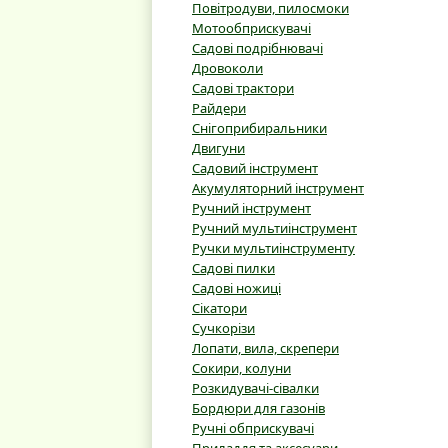
Повітродуви, пилосмоки
Мотообприскувачі
Садові подрібнювачі
Дровоколи
Садові трактори
Райдери
Снігоприбиральники
Двигуни
Садовий інструмент
Акумуляторний інструмент
Ручний інструмент
Ручний мультиінструмент
Ручки мультиінструменту
Садові пилки
Садові ножиці
Сікатори
Сучкорізи
Лопати, вила, скрепери
Сокири, колуни
Розкидувачі-сівалки
Бордюри для газонів
Ручні обприскувачі