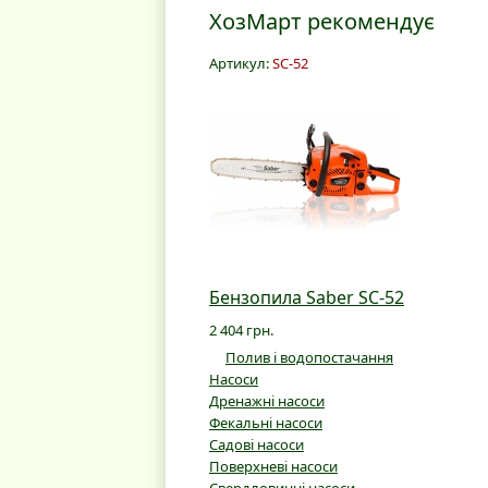
ХозМарт рекомендує
Артикул:
SC-52
Бензопила Saber SC-52
2 404 грн.
Полив і водопостачання
Насоси
Дренажні насоси
Фекальні насоси
Садові насоси
Поверхневі насоси