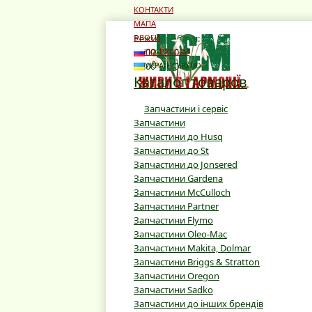
КОНТАКТИ
МАПА
Режим роботи:
БЛОГИ
10:00 - 19:00
ПО-РУССКИ
10:00 - 16:00
УКРАЇНСЬКОЮ
Каталог товаров
Запчастини і сервіс
Запчастини
Запчастини до Husq
Запчастини до St
Запчастини до Jonsered
Запчастини Gardena
Запчастини McCulloch
Запчастини Partner
Запчастини Flymo
Запчастини Oleo-Mac
Запчастини Makita, Dolmar
Запчастини Briggs & Stratton
Запчастини Oregon
Запчастини Sadko
Запчастини до інших брендів