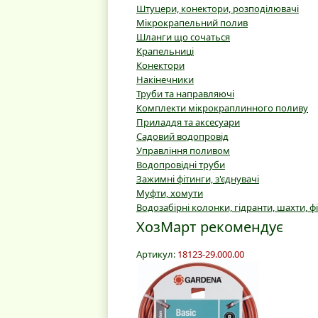
Штуцери, конектори, розподілювачі
Мікрокрапельний полив
Шланги що сочаться
Крапельниці
Конектори
Накінечники
Труби та направляючі
Комплекти мікрокраплинного поливу
Приладдя та аксесуари
Садовий водопровід
Управління поливом
Водопровідні труби
Зажимні фітинги, з'єднувачі
Муфти, хомути
Водозабірні колонки, гідранти, шахти, ф
ХозМарт рекомендує
Артикул:
18123-29.000.00