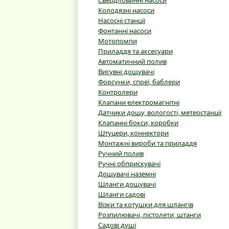
Свердловинні насоси
Колодязні насоси
Насосні станції
Фонтанні насоси
Мотопомпи
Приладдя та аксесуари
Автоматичний полив
Висувні дощувачі
Форсунки, спреї, баблери
Контролери
Клапани електромагнітні
Датчики дощу, вологості, метеостанції
Клапанні бокси, коробки
Штуцери, коннектори
Монтажні вироби та приладдя
Ручний полив
Ручні обприскувачі
Дощувачі наземні
Шланги дощувачі
Шланги садові
Візки та котушки для шлангів
Розпилювачі, пістолети, штанги
Садові душі