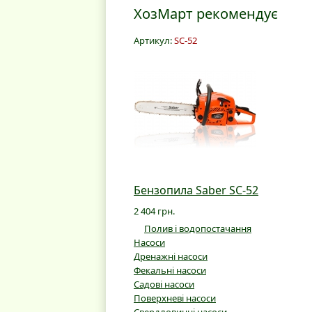
ХозМарт рекомендує
Артикул:
SC-52
Бензопила Saber SC-52
2 404 грн.
Полив і водопостачання
Насоси
Дренажні насоси
Фекальні насоси
Садові насоси
Поверхневі насоси