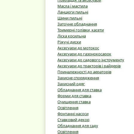
Приладдя та аксесуари
Масла і мастила
Ланцюги пильні
Шини пильні
Заточне обладнання
Тримерні голівки, касети
Ліска косильна
Ріжучі диски
Аксесуари до мотокос
Аксесуари до газонокосарок
Аксесуари до садового інструменту
Аксесуари до тракторів і райдерів
Приналежності до аераторів
Захисне спорядження
Захисний одяг
Обладнання для ставка
Форми для ставка
Очищення ставка
Освітлення
Фонтанні насоси
Ставковий декор
Обладнання для саду
Освітлення