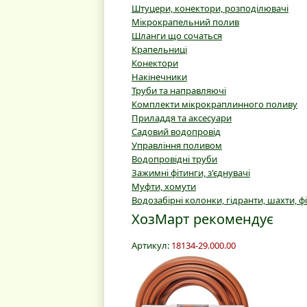
Штуцери, конектори, розподілювачі
Мікрокрапельний полив
Шланги що сочаться
Крапельниці
Конектори
Накінечники
Труби та направляючі
Комплекти мікрокраплинного поливу
Приладдя та аксесуари
Садовий водопровід
Управління поливом
Водопровідні труби
Зажимні фітинги, з'єднувачі
Муфти, хомути
Водозабірні колонки, гідранти, шахти, ф
ХозМарт рекомендує
Артикул:
18134-29.000.00