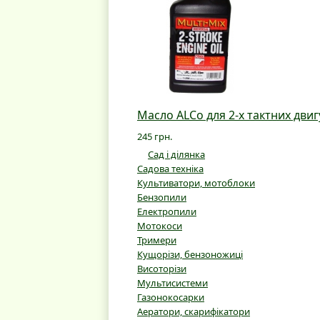
Масло ALCo для 2-х тактних двиг
245 грн.
Сад і ділянка
Садова техніка
Культиватори, мотоблоки
Бензопили
Електропили
Мотокоси
Тримери
Кущорізи, бензоножиці
Висоторізи
Мультисистеми
Газонокосарки
Аератори, скарифікатори