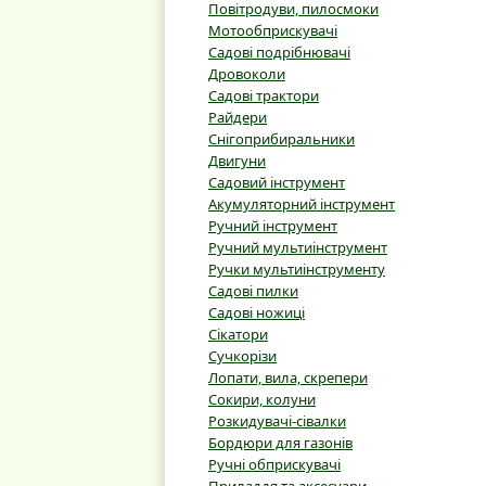
Повітродуви, пилосмоки
Мотообприскувачі
Садові подрібнювачі
Дровоколи
Садові трактори
Райдери
Снігоприбиральники
Двигуни
Садовий інструмент
Акумуляторний інструмент
Ручний інструмент
Ручний мультиінструмент
Ручки мультиінструменту
Садові пилки
Садові ножиці
Сікатори
Сучкорізи
Лопати, вила, скрепери
Сокири, колуни
Розкидувачі-сівалки
Бордюри для газонів
Ручні обприскувачі