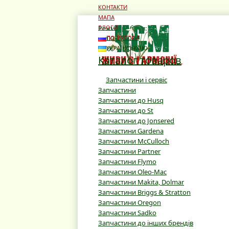
КОНТАКТИ
МАПА
Режим роботи:
БЛОГИ
10:00 - 19:00
ПО-РУССКИ
10:00 - 16:00
УКРАЇНСЬКОЮ
Каталог товаров
Запчастини і сервіс
Запчастини
Запчастини до Husq
Запчастини до St
Запчастини до Jonsered
Запчастини Gardena
Запчастини McCulloch
Запчастини Partner
Запчастини Flymo
Запчастини Oleo-Mac
Запчастини Makita, Dolmar
Запчастини Briggs & Stratton
Запчастини Oregon
Запчастини Sadko
Запчастини до інших брендів