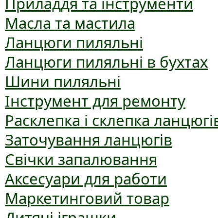
Приладдя та інструменти
Масла та мастила
Ланцюги пиляльні
Ланцюги пиляльні в бухтах
Шини пиляльні
Інструмент для ремонту
Расклепка і склепка ланцюгі
Заточування ланцюгів
Свічки запалювання
Аксесуари для работи
Маркетинговий товар
Дитячі іграшки