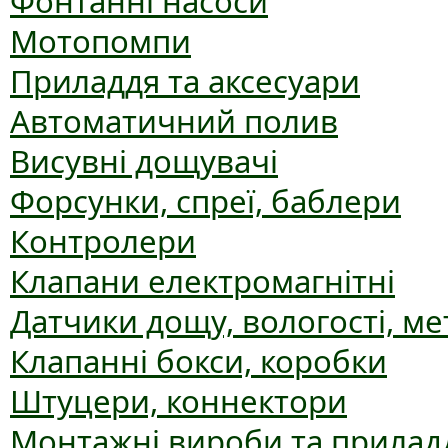
Фонтанні насоси
Мотопомпи
Приладдя та аксесуари
Автоматичний полив
Висувні дощувачі
Форсунки, спреї, баблери
Контролери
Клапани електромагнітні
Датчики дощу, вологості, ме
Клапанні бокси, коробки
Штуцери, коннектори
Монтажні вироби та прилад