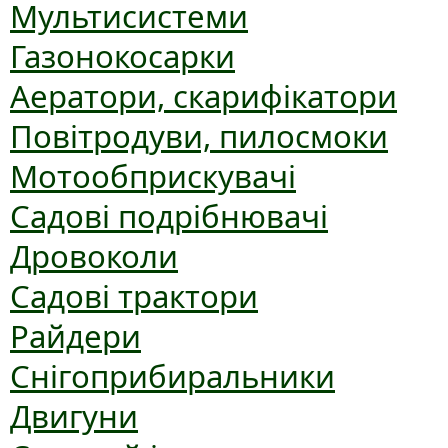
Мультисистеми
Газонокосарки
Аератори, скарифікатори
Повітродуви, пилосмоки
Мотообприскувачі
Садові подрібнювачі
Дровоколи
Садові трактори
Райдери
Снігоприбиральники
Двигуни