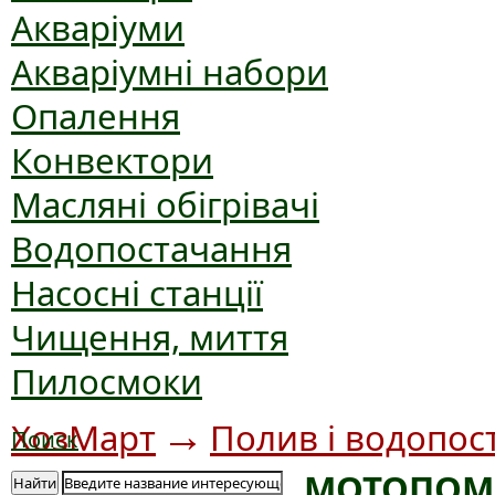
Акваріуми
Акваріумні набори
Опалення
Конвектори
Масляні обігрівачі
Водопостачання
Насосні станції
Чищення, миття
Пилосмоки
→
ХозМарт
Полив і водопос
Поиск
МОТОПОМ
Найти