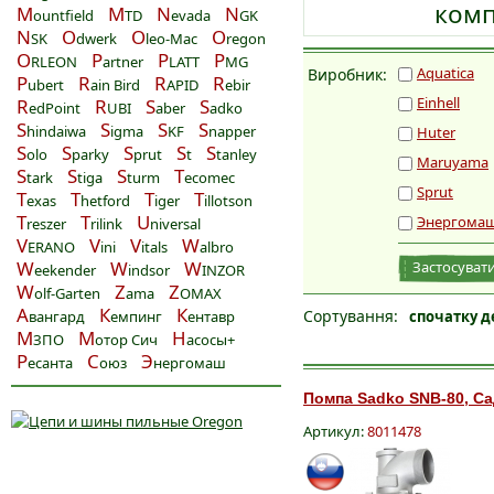
ком
M
M
N
N
ountfield
TD
evada
GK
N
O
O
O
SK
dwerk
leo-Mac
regon
O
P
P
P
RLEON
artner
LATT
MG
Aquatica
Виробник:
P
R
R
R
ubert
ain Bird
APID
ebir
Einhell
R
R
S
S
edPoint
UBI
aber
adko
S
S
S
S
hindaiwa
igma
KF
napper
Huter
S
S
S
S
S
olo
parky
prut
t
tanley
Maruyama
S
S
S
T
tark
tiga
turm
ecomec
Sprut
T
T
T
T
exas
hetford
iger
illotson
T
T
U
Энергома
reszer
rilink
niversal
V
V
V
W
ERANO
ini
itals
albro
W
W
W
Застосувати
eekender
indsor
INZOR
W
Z
Z
olf-Garten
ama
OMAX
А
К
К
Сортування:
вангард
емпинг
ентавр
спочатку д
М
М
Н
ЗПО
отор Сич
асосы+
Р
С
Э
есанта
оюз
нергомаш
Помпа Sadko SNB-80, Са
Артикул:
8011478