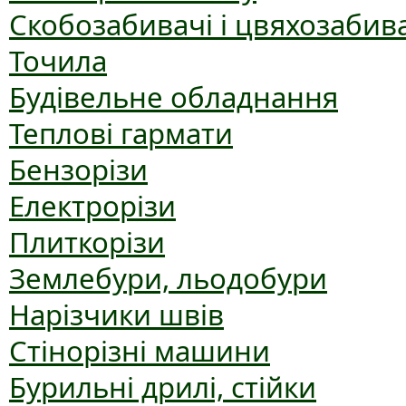
Скобозабивачі і цвяхозабив
Точила
Будівельне обладнання
Теплові гармати
Бензорізи
Електрорізи
Плиткорізи
Землебури, льодобури
Нарізчики швів
Стінорізні машини
Бурильні дрилі, стійки