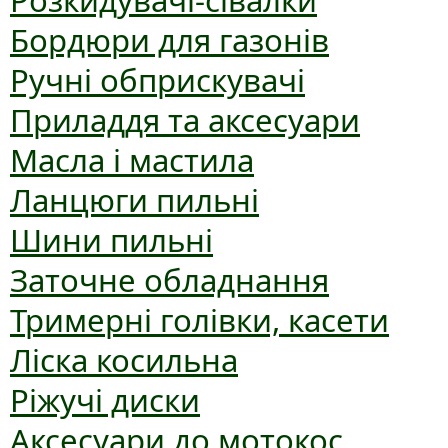
Розкидувачі-сівалки
Бордюри для газонів
Ручні обприскувачі
Приладдя та аксесуари
Масла і мастила
Ланцюги пильні
Шини пильні
Заточне обладнання
Тримерні голівки, касети
Ліска косильна
Ріжучі диски
Аксесуари до мотокос