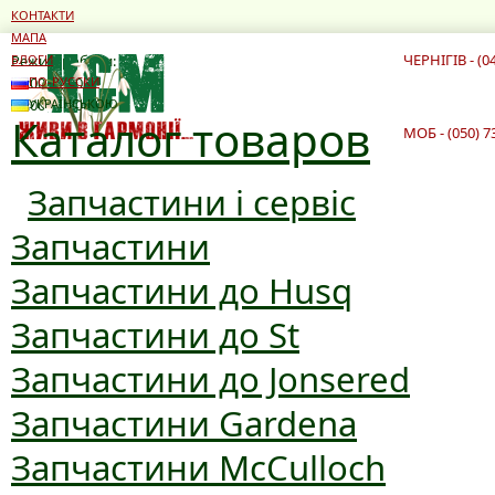
КОНТАКТИ
МАПА
ЧЕРНІГІВ - (0
Режим роботи:
БЛОГИ
10:00 - 19:00
ПО-РУССКИ
10:00 - 16:00
УКРАЇНСЬКОЮ
Каталог товаров
МОБ - (050) 7
Запчастини і сервіс
Запчастини
Запчастини до Husq
Запчастини до St
Запчастини до Jonsered
Запчастини Gardena
Запчастини McCulloch