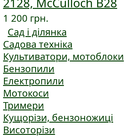
2128, McCulloch B28
1 200 грн.
Сад і ділянка
Садова техніка
Культиватори, мотоблоки
Бензопили
Електропили
Мотокоси
Тримери
Кущорізи, бензоножиці
Висоторізи