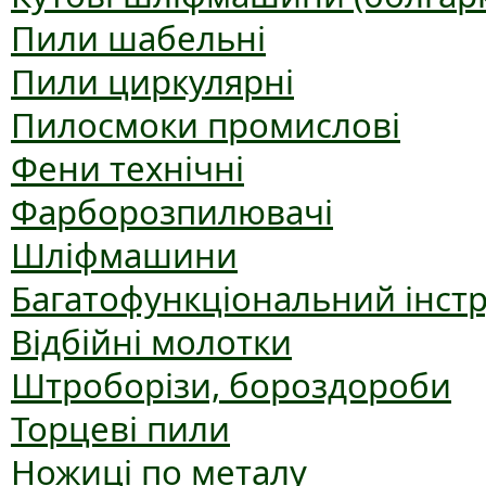
Пили шабельні
Пили циркулярні
Пилосмоки промислові
Фени технічні
Фарборозпилювачі
Шліфмашини
Багатофункціональний інст
Відбійні молотки
Штроборізи, бороздороби
Торцеві пили
Ножиці по металу