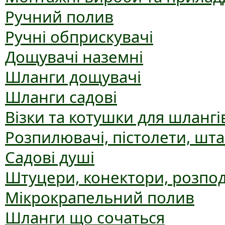
Ручний полив
Ручні обприскувачі
Дощувачі наземні
Шланги дощувачі
Шланги садові
Візки та котушки для шлангі
Розпилювачі, пістолети, шт
Садові душі
Штуцери, конектори, розпо
Мікрокрапельний полив
Шланги що сочаться