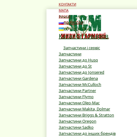
КОНТАКТИ
МАПА
Режим роботи:
БЛОГИ
10:00 - 19:00
ПО-РУССКИ
10:00 - 16:00
УКРАЇНСЬКОЮ
Каталог товаров
Запчастини і сервіс
Запчастини
Запчастини до Husq
Запчастини до St
Запчастини до Jonsered
Запчастини Gardena
Запчастини McCulloch
Запчастини Partner
Запчастини Flymo
Запчастини Oleo-Mac
Запчастини Makita, Dolmar
Запчастини Briggs & Stratton
Запчастини Oregon
Запчастини Sadko
Запчастини до інших брендів