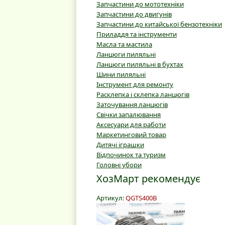
Запчастини до мототехніки
Запчастини до двигунів
Запчастини до китайської бензотехніки
Приладдя та інструменти
Масла та мастила
Ланцюги пиляльні
Ланцюги пиляльні в бухтах
Шини пиляльні
Інструмент для ремонту
Расклепка і склепка ланцюгів
Заточування ланцюгів
Свічки запалювання
Аксесуари для работи
Маркетинговий товар
Дитячі іграшки
Відпочинок та туризм
Головні убори
ХозМарт рекомендує
Артикул:
QGTS400B