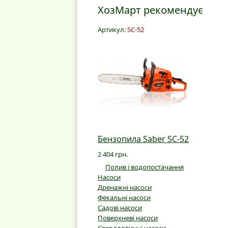
ХозМарт рекомендує
Артикул:
SC-52
Бензопила Saber SC-52
2 404 грн.
Полив і водопостачання
Насоси
Дренажні насоси
Фекальні насоси
Садові насоси
Поверхневі насоси