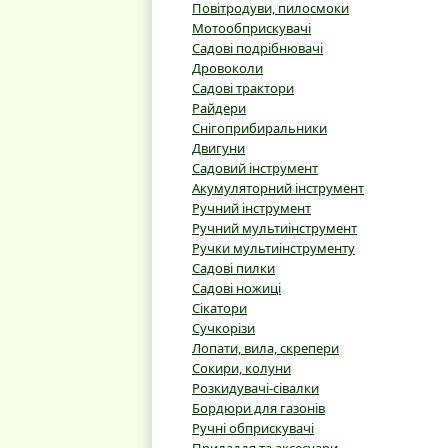
Повітродуви, пилосмоки
Мотообприскувачі
Садові подрібнювачі
Дровоколи
Садові трактори
Райдери
Снігоприбиральники
Двигуни
Садовий інструмент
Акумуляторний інструмент
Ручний інструмент
Ручний мультиінструмент
Ручки мультиінструменту
Садові пилки
Садові ножиці
Сікатори
Сучкорізи
Лопати, вила, скрепери
Сокири, колуни
Розкидувачі-сівалки
Бордюри для газонів
Ручні обприскувачі