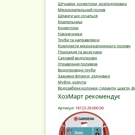
Штуцери, конектори, розподілювачі
Мікрокрапельний полив
Шланги що сочаться
Крапельниці
Конектори
Накінечники
Труби та направляючі
Комплекти мікрокраплинного поливу
Приладдя та аксесуари
Садовий водопровід
Управління поливом
Водопровідні труби
Зажимні фітинги, з'єднувачі
Муфти, хомути
Водозабірні колонки, гідранти, шахти, ф
ХозМарт рекомендує
Артикул:
18123-29.000.00