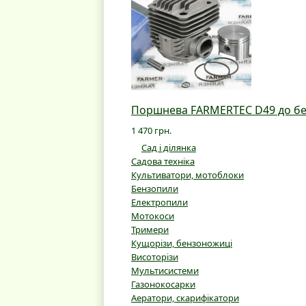
Поршнева FARMERTEC D49 до бенз
1 470 грн.
Сад і ділянка
Садова техніка
Культиватори, мотоблоки
Бензопили
Електропили
Мотокоси
Тримери
Кущорізи, бензоножиці
Висоторізи
Мультисистеми
Газонокосарки
Аератори, скарифікатори