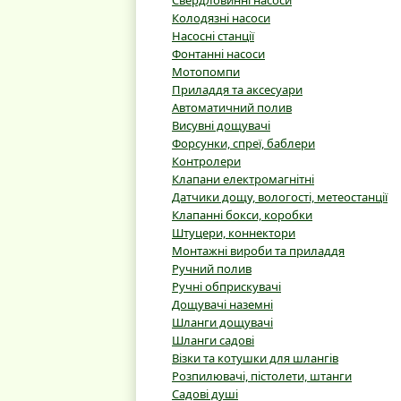
Свердловинні насоси
Колодязні насоси
Насосні станції
Фонтанні насоси
Мотопомпи
Приладдя та аксесуари
Автоматичний полив
Висувні дощувачі
Форсунки, спреї, баблери
Контролери
Клапани електромагнітні
Датчики дощу, вологості, метеостанції
Клапанні бокси, коробки
Штуцери, коннектори
Монтажні вироби та приладдя
Ручний полив
Ручні обприскувачі
Дощувачі наземні
Шланги дощувачі
Шланги садові
Візки та котушки для шлангів
Розпилювачі, пістолети, штанги
Садові душі