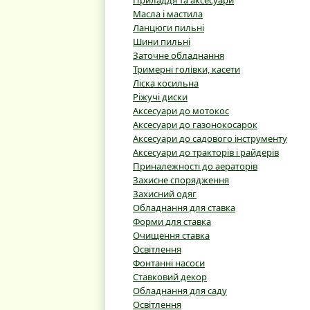
Приладдя та аксесуари
Масла і мастила
Ланцюги пильні
Шини пильні
Заточне обладнання
Тримерні голівки, касети
Ліска косильна
Ріжучі диски
Аксесуари до мотокос
Аксесуари до газонокосарок
Аксесуари до садового інструменту
Аксесуари до тракторів і райдерів
Приналежності до аераторів
Захисне спорядження
Захисний одяг
Обладнання для ставка
Форми для ставка
Очищення ставка
Освітлення
Фонтанні насоси
Ставковий декор
Обладнання для саду
Освітлення