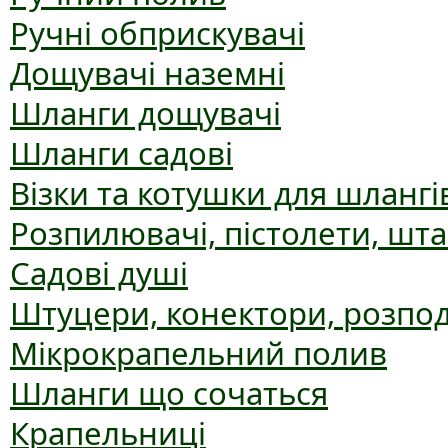
Ручні обприскувачі
Дощувачі наземні
Шланги дощувачі
Шланги садові
Візки та котушки для шлангі
Розпилювачі, пістолети, шт
Садові душі
Штуцери, конектори, розпо
Мікрокрапельний полив
Шланги що сочаться
Крапельниці