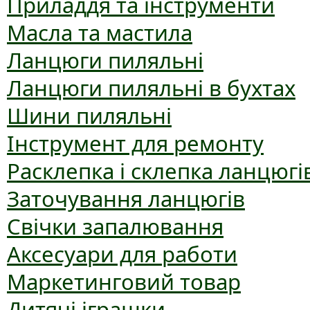
Приладдя та інструменти
Масла та мастила
Ланцюги пиляльні
Ланцюги пиляльні в бухтах
Шини пиляльні
Інструмент для ремонту
Расклепка і склепка ланцюгі
Заточування ланцюгів
Свічки запалювання
Аксесуари для работи
Маркетинговий товар
Дитячі іграшки