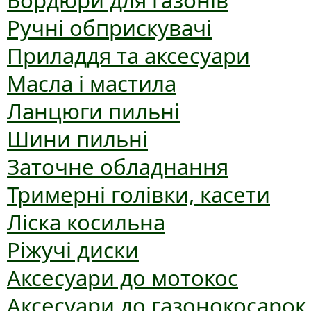
Бордюри для газонів
Ручні обприскувачі
Приладдя та аксесуари
Масла і мастила
Ланцюги пильні
Шини пильні
Заточне обладнання
Тримерні голівки, касети
Ліска косильна
Ріжучі диски
Аксесуари до мотокос
Аксесуари до газонокосарок