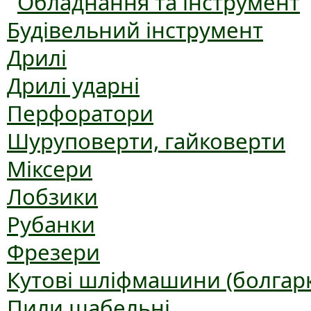
Обладнання та інструмент
Будівельний інструмент
Дрилі
Дрилі ударні
Перфоратори
Шуруповерти, гайковерти
Міксери
Лобзики
Рубанки
Фрезери
Кутові шліфмашини (болгар
Пили шабельні