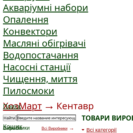
Акваріумні набори
Опалення
Конвектори
Масляні обігрівачі
Водопостачання
Насосні станції
Чищення, миття
Пилосмоки
→
ХозМарт
Кентавр
Поиск
ТОВАРИ ВИРО
Найти
Кошик
Виробники
→
Всі Виробники
Всі категорії