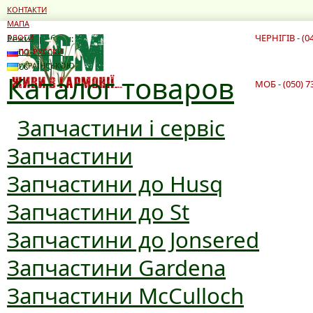
КОНТАКТИ
МАПА
ЧЕРНІГІВ - (0
Режим роботи:
БЛОГИ
10:00 - 19:00
ПО-РУССКИ
10:00 - 16:00
УКРАЇНСЬКОЮ
Каталог товаров
МОБ - (050) 7
Запчастини і сервіс
Запчастини
Запчастини до Husq
Запчастини до St
Запчастини до Jonsered
Запчастини Gardena
Запчастини McCulloch