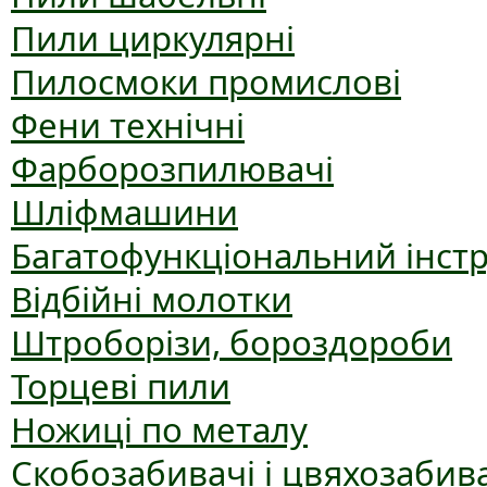
Пили циркулярні
Пилосмоки промислові
Фени технічні
Фарборозпилювачі
Шліфмашини
Багатофункціональний інст
Відбійні молотки
Штроборізи, бороздороби
Торцеві пили
Ножиці по металу
Скобозабивачі і цвяхозабив