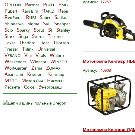
Артикул:
17257
O
P
P
P
RLEON
artner
LATT
MG
P
R
R
R
ubert
ain Bird
APID
ebir
R
R
S
S
edPoint
UBI
aber
adko
S
S
S
S
hindaiwa
igma
KF
napper
S
S
S
S
S
olo
parky
prut
t
tanley
S
S
S
T
tark
tiga
turm
ecomec
T
T
T
T
exas
hetford
iger
illotson
T
T
U
reszer
rilink
niversal
V
V
V
W
ERANO
ini
itals
albro
W
W
W
Мотопомпа Кентавр ЛБМ-
eekender
indsor
INZOR
W
Z
Z
olf-Garten
ama
OMAX
Артикул:
40903
А
К
К
вангард
емпинг
ентавр
М
М
Н
ЗПО
отор Сич
асосы+
Р
С
Э
есанта
оюз
нергомаш
Мотопомпа Кентавр ЛДМ-