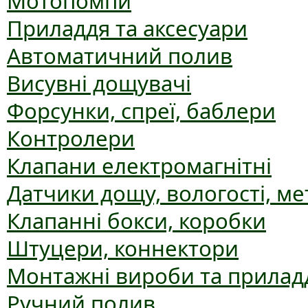
Мотопомпи
Приладдя та аксесуари
Автоматичний полив
Висувні дощувачі
Форсунки, спреї, баблери
Контролери
Клапани електромагнітні
Датчики дощу, вологості, ме
Клапанні бокси, коробки
Штуцери, коннектори
Монтажні вироби та прилад
Ручний полив