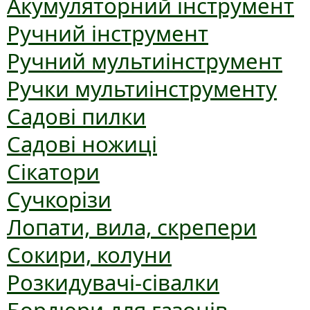
Акумуляторний інструмент
Ручний інструмент
Ручний мультиінструмент
Ручки мультиінструменту
Садові пилки
Садові ножиці
Сікатори
Сучкорізи
Лопати, вила, скрепери
Сокири, колуни
Розкидувачі-сівалки