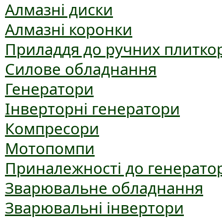
Алмазні диски
Алмазні коронки
Приладдя до ручних плиткор
Силове обладнання
Генератори
Інверторні генератори
Компресори
Мотопомпи
Приналежності до генерато
Зварювальне обладнання
Зварювальні інвертори