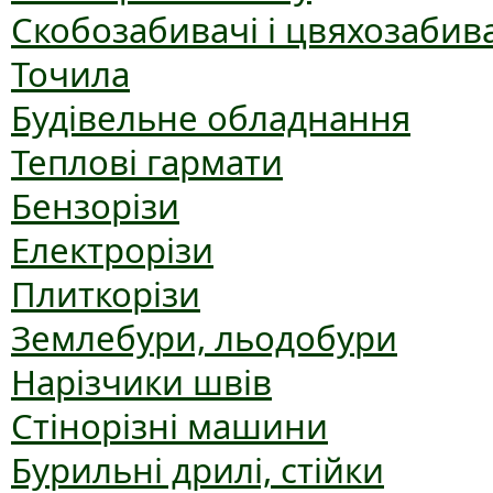
Скобозабивачі і цвяхозабив
Точила
Будівельне обладнання
Теплові гармати
Бензорізи
Електрорізи
Плиткорізи
Землебури, льодобури
Нарізчики швів
Стінорізні машини
Бурильні дрилі, стійки