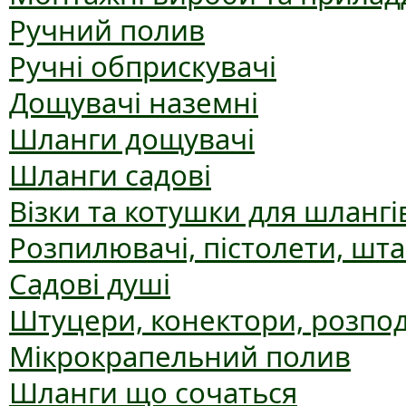
Ручний полив
Ручні обприскувачі
Дощувачі наземні
Шланги дощувачі
Шланги садові
Візки та котушки для шлангі
Розпилювачі, пістолети, шт
Садові душі
Штуцери, конектори, розпо
Мікрокрапельний полив
Шланги що сочаться