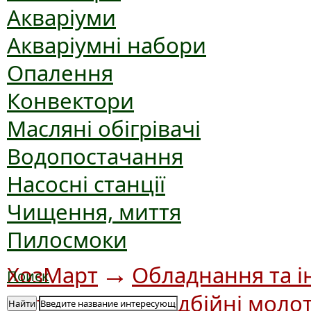
Акваріуми
Акваріумні набори
Опалення
Конвектори
Масляні обігрівачі
Водопостачання
Насосні станції
Чищення, миття
Пилосмоки
→
ХозМарт
Обладнання та і
Поиск
→
інструмент
Відбійні моло
Найти