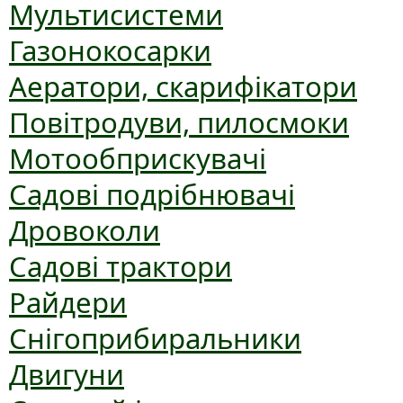
Мультисистеми
Газонокосарки
Аератори, скарифікатори
Повітродуви, пилосмоки
Мотообприскувачі
Садові подрібнювачі
Дровоколи
Садові трактори
Райдери
Снігоприбиральники
Двигуни