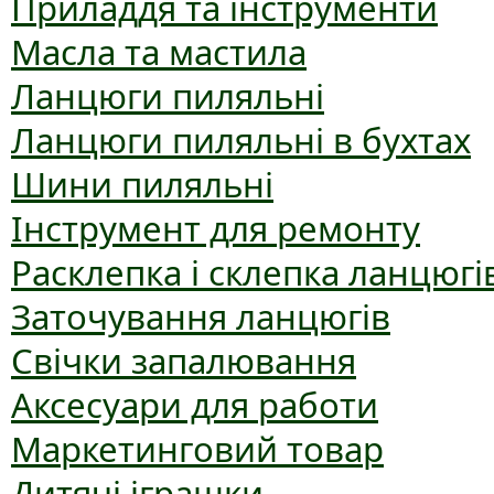
Приладдя та інструменти
Масла та мастила
Ланцюги пиляльні
Ланцюги пиляльні в бухтах
Шини пиляльні
Інструмент для ремонту
Расклепка і склепка ланцюгі
Заточування ланцюгів
Свічки запалювання
Аксесуари для работи
Маркетинговий товар
Дитячі іграшки