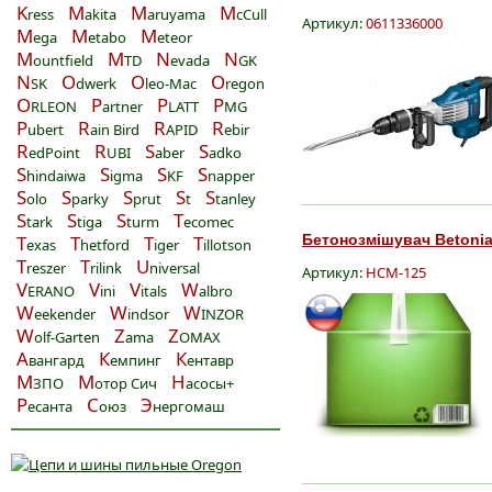
K
M
M
M
ress
akita
aruyama
cCull
Артикул:
0611336000
M
M
M
ega
etabo
eteor
M
M
N
N
ountfield
TD
evada
GK
N
O
O
O
SK
dwerk
leo-Mac
regon
O
P
P
P
RLEON
artner
LATT
MG
P
R
R
R
ubert
ain Bird
APID
ebir
R
R
S
S
edPoint
UBI
aber
adko
S
S
S
S
hindaiwa
igma
KF
napper
S
S
S
S
S
olo
parky
prut
t
tanley
S
S
S
T
tark
tiga
turm
ecomec
T
T
T
T
Бетонозмішувач Betonia
exas
hetford
iger
illotson
T
T
U
reszer
rilink
niversal
Артикул:
НСМ-125
V
V
V
W
ERANO
ini
itals
albro
W
W
W
eekender
indsor
INZOR
W
Z
Z
olf-Garten
ama
OMAX
А
К
К
вангард
емпинг
ентавр
М
М
Н
ЗПО
отор Сич
асосы+
Р
С
Э
есанта
оюз
нергомаш