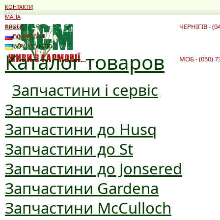
КОНТАКТИ
МАПА
ЧЕРНІГІВ - (0
Режим роботи:
БЛОГИ
10:00 - 19:00
ПО-РУССКИ
10:00 - 16:00
УКРАЇНСЬКОЮ
Каталог товаров
МОБ - (050) 7
Запчастини і сервіс
Запчастини
Запчастини до Husq
Запчастини до St
Запчастини до Jonsered
Запчастини Gardena
Запчастини McCulloch