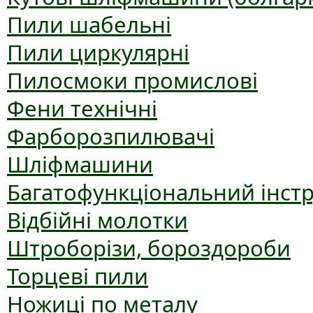
Пили шабельні
Пили циркулярні
Пилосмоки промислові
Фени технічні
Фарборозпилювачі
Шліфмашини
Багатофункціональний інст
Відбійні молотки
Штроборізи, бороздороби
Торцеві пили
Ножиці по металу