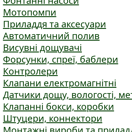
Фонтанні насоси
Мотопомпи
Приладдя та аксесуари
Автоматичний полив
Висувні дощувачі
Форсунки, спреї, баблери
Контролери
Клапани електромагнітні
Датчики дощу, вологості, ме
Клапанні бокси, коробки
Штуцери, коннектори
Монтажні вироби та прилад