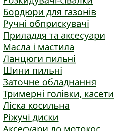
Розкидувачі-сівалки
Бордюри для газонів
Ручні обприскувачі
Приладдя та аксесуари
Масла і мастила
Ланцюги пильні
Шини пильні
Заточне обладнання
Тримерні голівки, касети
Ліска косильна
Ріжучі диски
Аксесуари до мотокос