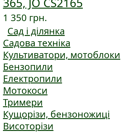
365, JO CS2165
1 350 грн.
Сад і ділянка
Садова техніка
Культиватори, мотоблоки
Бензопили
Електропили
Мотокоси
Тримери
Кущорізи, бензоножиці
Висоторізи