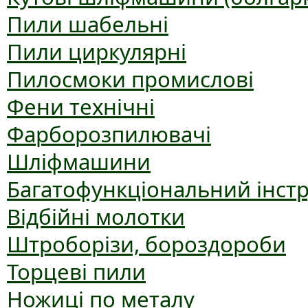
Пили шабельні
Пили циркулярні
Пилосмоки промислові
Фени технічні
Фарборозпилювачі
Шліфмашини
Багатофункціональний інст
Відбійні молотки
Штроборізи, бороздороби
Торцеві пили
Ножиці по металу