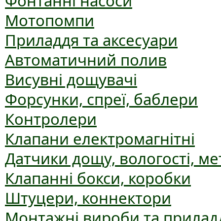
Фонтанні насоси
Мотопомпи
Приладдя та аксесуари
Автоматичний полив
Висувні дощувачі
Форсунки, спреї, баблери
Контролери
Клапани електромагнітні
Датчики дощу, вологості, ме
Клапанні бокси, коробки
Штуцери, коннектори
Монтажні вироби та прилад