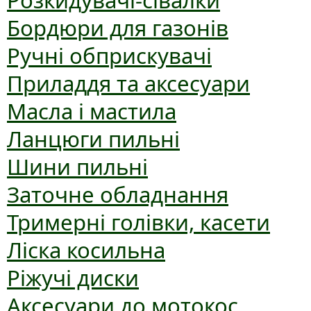
Розкидувачі-сівалки
Бордюри для газонів
Ручні обприскувачі
Приладдя та аксесуари
Масла і мастила
Ланцюги пильні
Шини пильні
Заточне обладнання
Тримерні голівки, касети
Ліска косильна
Ріжучі диски
Аксесуари до мотокос