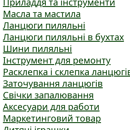
Приладдя та інструменти
Масла та мастила
Ланцюги пиляльні
Ланцюги пиляльні в бухтах
Шини пиляльні
Інструмент для ремонту
Расклепка і склепка ланцюгі
Заточування ланцюгів
Свічки запалювання
Аксесуари для работи
Маркетинговий товар
Дитячі іграшки