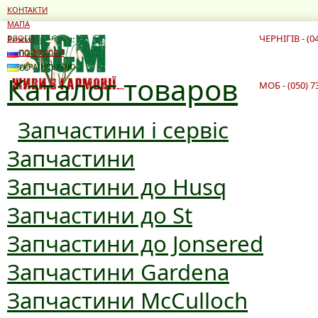
КОНТАКТИ
МАПА
ЧЕРНІГІВ - (0
Режим роботи:
БЛОГИ
10:00 - 19:00
ПО-РУССКИ
10:00 - 16:00
УКРАЇНСЬКОЮ
Каталог товаров
МОБ - (050) 7
Запчастини і сервіс
Запчастини
Запчастини до Husq
Запчастини до St
Запчастини до Jonsered
Запчастини Gardena
Запчастини McCulloch