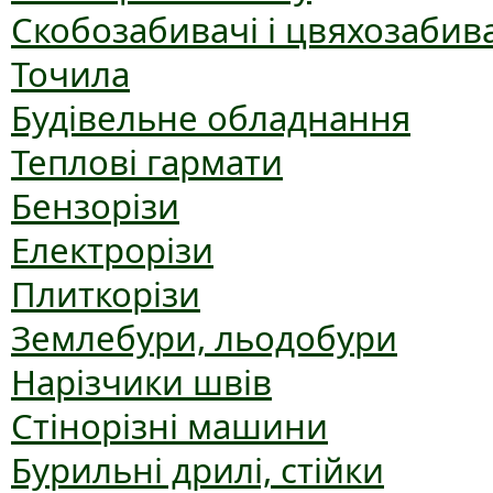
Скобозабивачі і цвяхозабив
Точила
Будівельне обладнання
Теплові гармати
Бензорізи
Електрорізи
Плиткорізи
Землебури, льодобури
Нарізчики швів
Стінорізні машини
Бурильні дрилі, стійки