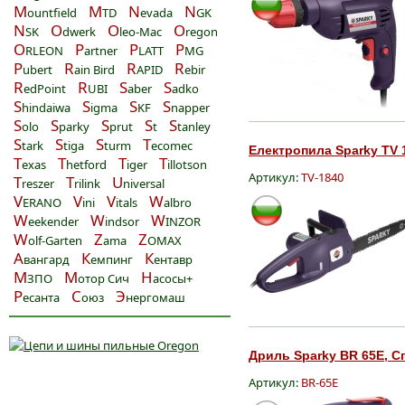
M
M
N
N
ountfield
TD
evada
GK
N
O
O
O
SK
dwerk
leo-Mac
regon
O
P
P
P
RLEON
artner
LATT
MG
P
R
R
R
ubert
ain Bird
APID
ebir
R
R
S
S
edPoint
UBI
aber
adko
S
S
S
S
hindaiwa
igma
KF
napper
S
S
S
S
S
olo
parky
prut
t
tanley
S
S
S
T
tark
tiga
turm
ecomec
Електропила Sparky TV 1
T
T
T
T
exas
hetford
iger
illotson
Артикул:
TV-1840
T
T
U
reszer
rilink
niversal
V
V
V
W
ERANO
ini
itals
albro
W
W
W
eekender
indsor
INZOR
W
Z
Z
olf-Garten
ama
OMAX
А
К
К
вангард
емпинг
ентавр
М
М
Н
ЗПО
отор Сич
асосы+
Р
С
Э
есанта
оюз
нергомаш
Дриль Sparky BR 65E, Сп
Артикул:
BR-65E