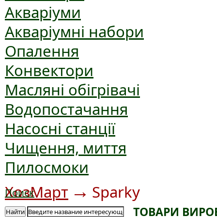
Акваріуми
Акваріумні набори
Опалення
Конвектори
Масляні обігрівачі
Водопостачання
Насосні станції
Чищення, миття
Пилосмоки
→
ХозМарт
Sparky
Поиск
ТОВАРИ ВИРО
Найти