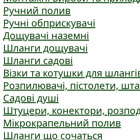
Ручний полив
Ручні обприскувачі
Дощувачі наземні
Шланги дощувачі
Шланги садові
Візки та котушки для шлангі
Розпилювачі, пістолети, шт
Садові душі
Штуцери, конектори, розпо
Мікрокрапельний полив
Шланги що сочаться