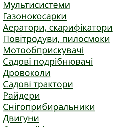
Мультисистеми
Газонокосарки
Аератори, скарифікатори
Повітродуви, пилосмоки
Мотообприскувачі
Садові подрібнювачі
Дровоколи
Садові трактори
Райдери
Снігоприбиральники
Двигуни