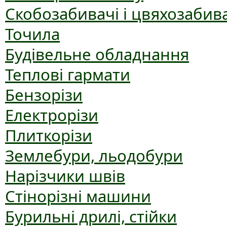
Скобозабивачі і цвяхозабив
Точила
Будівельне обладнання
Теплові гармати
Бензорізи
Електрорізи
Плиткорізи
Землебури, льодобури
Нарізчики швів
Стінорізні машини
Бурильні дрилі, стійки