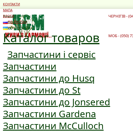
КОНТАКТИ
МАПА
ЧЕРНІГІВ - (0
Режим роботи:
БЛОГИ
10:00 - 19:00
ПО-РУССКИ
10:00 - 16:00
УКРАЇНСЬКОЮ
Каталог товаров
МОБ - (050) 7
Запчастини і сервіс
Запчастини
Запчастини до Husq
Запчастини до St
Запчастини до Jonsered
Запчастини Gardena
Запчастини McCulloch