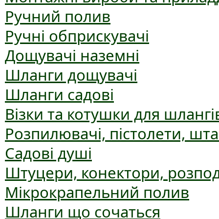
Ручний полив
Ручні обприскувачі
Дощувачі наземні
Шланги дощувачі
Шланги садові
Візки та котушки для шлангі
Розпилювачі, пістолети, шт
Садові душі
Штуцери, конектори, розпо
Мікрокрапельний полив
Шланги що сочаться