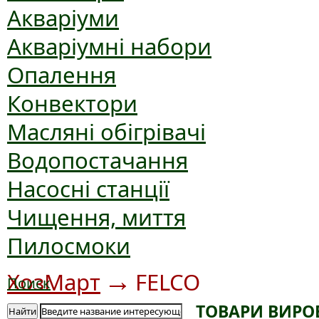
Акваріуми
Акваріумні набори
Опалення
Конвектори
Масляні обігрівачі
Водопостачання
Насосні станції
Чищення, миття
Пилосмоки
→
ХозМарт
FELCO
Поиск
ТОВАРИ ВИРО
Найти