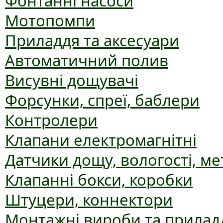
Фонтанні насоси
Мотопомпи
Приладдя та аксесуари
Автоматичний полив
Висувні дощувачі
Форсунки, спреї, баблери
Контролери
Клапани електромагнітні
Датчики дощу, вологості, ме
Клапанні бокси, коробки
Штуцери, коннектори
Монтажні вироби та прилад