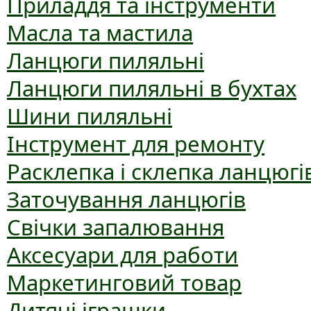
Приладдя та інструменти
Масла та мастила
Ланцюги пиляльні
Ланцюги пиляльні в бухтах
Шини пиляльні
Інструмент для ремонту
Расклепка і склепка ланцюгі
Заточування ланцюгів
Свічки запалювання
Аксесуари для работи
Маркетинговий товар
Дитячі іграшки