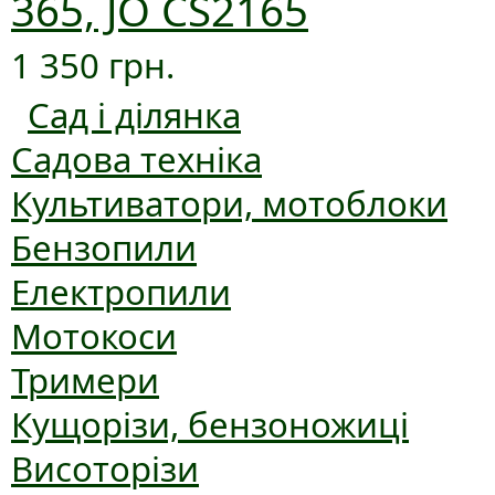
365, JO CS2165
1 350 грн.
Сад і ділянка
Садова техніка
Культиватори, мотоблоки
Бензопили
Електропили
Мотокоси
Тримери
Кущорізи, бензоножиці
Висоторізи