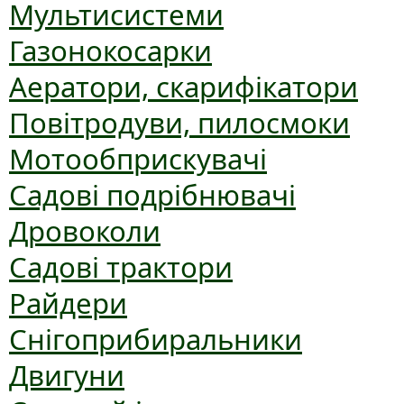
Мультисистеми
Газонокосарки
Аератори, скарифікатори
Повітродуви, пилосмоки
Мотообприскувачі
Садові подрібнювачі
Дровоколи
Садові трактори
Райдери
Снігоприбиральники
Двигуни