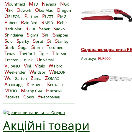
M
M
N
N
ountfield
TD
evada
GK
N
O
O
O
SK
dwerk
leo-Mac
regon
O
P
P
P
RLEON
artner
LATT
MG
P
R
R
R
ubert
ain Bird
APID
ebir
R
R
S
S
edPoint
UBI
aber
adko
S
S
S
S
hindaiwa
igma
KF
napper
S
S
S
S
S
olo
parky
prut
t
tanley
S
S
S
T
tark
tiga
turm
ecomec
Садова складна пила F
T
T
T
T
exas
hetford
iger
illotson
Артикул:
FLF600
T
T
U
reszer
rilink
niversal
V
V
V
W
ERANO
ini
itals
albro
W
W
W
eekender
indsor
INZOR
W
Z
Z
olf-Garten
ama
OMAX
А
К
К
вангард
емпинг
ентавр
М
М
Н
ЗПО
отор Сич
асосы+
Р
С
Э
есанта
оюз
нергомаш
Акційні товари