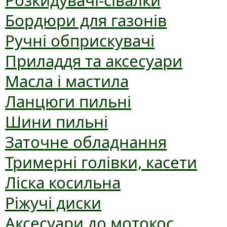
Розкидувачі-сівалки
Бордюри для газонів
Ручні обприскувачі
Приладдя та аксесуари
Масла і мастила
Ланцюги пильні
Шини пильні
Заточне обладнання
Тримерні голівки, касети
Ліска косильна
Ріжучі диски
Аксесуари до мотокос