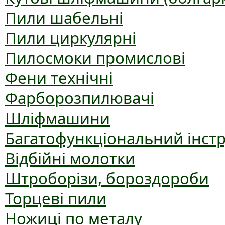
Пили шабельні
Пили циркулярні
Пилосмоки промислові
Фени технічні
Фарборозпилювачі
Шліфмашини
Багатофункціональний інст
Відбійні молотки
Штроборізи, бороздороби
Торцеві пили
Ножиці по металу