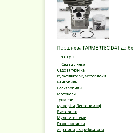
Поршнева FARMERTEC D41 до бен
1 700 грн.
Сад і ділянка
Садова техніка
Культиватори, мотоблоки
Бензопили
Електропили
Мотокоси
Тримери
Кущорізи, бензоножиці
Висоторізи
Мультисистеми
Газонокосарки
Аератори, скарифікатори