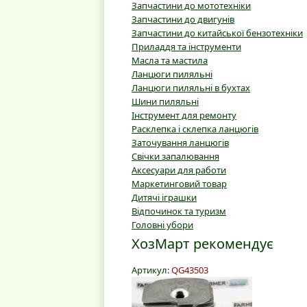
Запчастини до мототехніки
Запчастини до двигунів
Запчастини до китайської бензотехніки
Приладдя та інструменти
Масла та мастила
Ланцюги пиляльні
Ланцюги пиляльні в бухтах
Шини пиляльні
Інструмент для ремонту
Расклепка і склепка ланцюгів
Заточування ланцюгів
Свічки запалювання
Аксесуари для работи
Маркетинговий товар
Дитячі іграшки
Відпочинок та туризм
Головні убори
ХозМарт рекомендує
Артикул:
QG43503