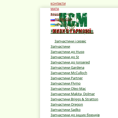
КОНТАКТИ
МАПА
Режим роботи:
БЛОГИ
10:00 - 19:00
ПО-РУССКИ
10:00 - 16:00
УКРАЇНСЬКОЮ
Каталог товаров
Запчастини і сервіс
Запчастини
Запчастини до Husq
Запчастини до St
Запчастини до Jonsered
Запчастини Gardena
Запчастини McCulloch
Запчастини Partner
Запчастини Flymo
Запчастини Oleo-Mac
Запчастини Makita, Dolmar
Запчастини Briggs & Stratton
Запчастини Oregon
Запчастини Sadko
Запчастини до інших брендів