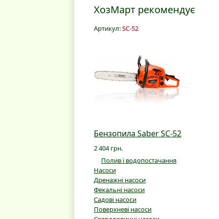
ХозМарт рекомендує
Артикул:
SC-52
Бензопила Saber SC-52
2 404 грн.
Полив і водопостачання
Насоси
Дренажні насоси
Фекальні насоси
Садові насоси
Поверхневі насоси