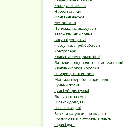
Свердловинні насоси
Колодязні насоси
Насосні станції
Фонтанні насоси
Мотопомпи
Приладдя та аксесуари
Автоматичний полив
Висувні дощувачі
Форсунки, спреї, баблери
Контролери
Клапани електромагнітні
Датчики дощу, вологості, метеостанції
Клапанні бокси, коробки
Штуцери, коннектори
Монтажні вироби та приладдя
Ручний полив
Ручні обприскувачі
Дощувачі наземні
Шланги дощувачі
Шланги садові
Візки та котушки для шлангів
Розпилювачі, пістолети, штанги
Садові душі