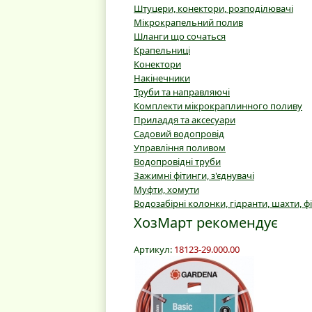
Штуцери, конектори, розподілювачі
Мікрокрапельний полив
Шланги що сочаться
Крапельниці
Конектори
Накінечники
Труби та направляючі
Комплекти мікрокраплинного поливу
Приладдя та аксесуари
Садовий водопровід
Управління поливом
Водопровідні труби
Зажимні фітинги, з'єднувачі
Муфти, хомути
Водозабірні колонки, гідранти, шахти, ф
ХозМарт рекомендує
Артикул:
18123-29.000.00