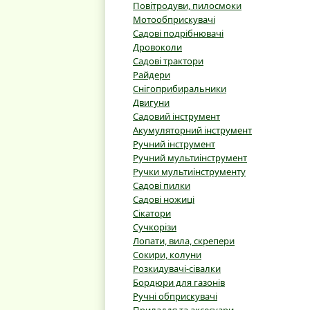
Повітродуви, пилосмоки
Мотообприскувачі
Садові подрібнювачі
Дровоколи
Садові трактори
Райдери
Снігоприбиральники
Двигуни
Садовий інструмент
Акумуляторний інструмент
Ручний інструмент
Ручний мультиінструмент
Ручки мультиінструменту
Садові пилки
Садові ножиці
Сікатори
Сучкорізи
Лопати, вила, скрепери
Сокири, колуни
Розкидувачі-сівалки
Бордюри для газонів
Ручні обприскувачі