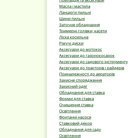
Приладдя та аксесуари
Масла і мастила
Ланцюги пильні
Шини пильні
Заточне обладнання
Тримерні голівки, касети
Ліска косильна
Ріжучі диски
Аксесуари до мотокос
Аксесуари до газонокосарок
Аксесуари до садового інструменту
Аксесуари до тракторів і райдерів
Приналежності до аераторів
Захисне спорядження
Захисний одяг
Обладнання для ставка
Форми для ставка
Очищення ставка
Освітлення
Фонтанні насоси
Ставковий декор
Обладнання для саду
Освітлення