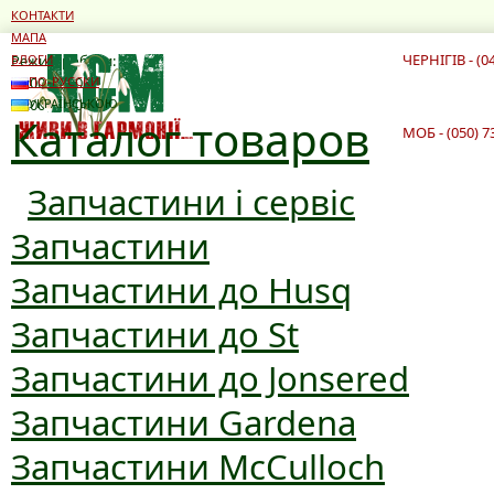
КОНТАКТИ
МАПА
ЧЕРНІГІВ - (0
Режим роботи:
БЛОГИ
10:00 - 19:00
ПО-РУССКИ
10:00 - 16:00
УКРАЇНСЬКОЮ
Каталог товаров
МОБ - (050) 7
Запчастини і сервіс
Запчастини
Запчастини до Husq
Запчастини до St
Запчастини до Jonsered
Запчастини Gardena
Запчастини McCulloch