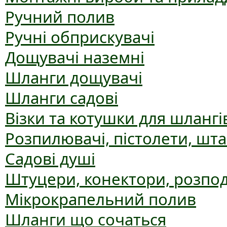
Ручний полив
Ручні обприскувачі
Дощувачі наземні
Шланги дощувачі
Шланги садові
Візки та котушки для шлангі
Розпилювачі, пістолети, шт
Садові душі
Штуцери, конектори, розпо
Мікрокрапельний полив
Шланги що сочаться