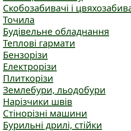
Скобозабивачі і цвяхозабив
Точила
Будівельне обладнання
Теплові гармати
Бензорізи
Електрорізи
Плиткорізи
Землебури, льодобури
Нарізчики швів
Стінорізні машини
Бурильні дрилі, стійки