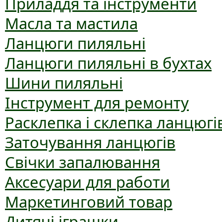
Приладдя та інструменти
Масла та мастила
Ланцюги пиляльні
Ланцюги пиляльні в бухтах
Шини пиляльні
Інструмент для ремонту
Расклепка і склепка ланцюгі
Заточування ланцюгів
Свічки запалювання
Аксесуари для работи
Маркетинговий товар
Дитячі іграшки