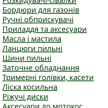
Розкидувачі-сівалки
Бордюри для газонів
Ручні обприскувачі
Приладдя та аксесуари
Масла і мастила
Ланцюги пильні
Шини пильні
Заточне обладнання
Тримерні голівки, касети
Ліска косильна
Ріжучі диски
Аксесуари до мотокос