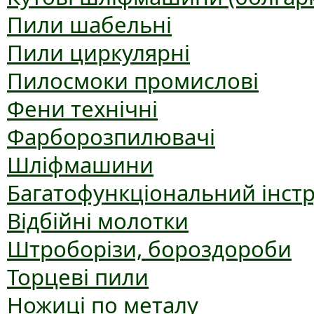
Пили шабельні
Пили циркулярні
Пилосмоки промислові
Фени технічні
Фарборозпилювачі
Шліфмашини
Багатофункціональний інст
Відбійні молотки
Штроборізи, бороздороби
Торцеві пили
Ножиці по металу