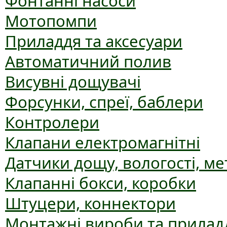
Фонтанні насоси
Мотопомпи
Приладдя та аксесуари
Автоматичний полив
Висувні дощувачі
Форсунки, спреї, баблери
Контролери
Клапани електромагнітні
Датчики дощу, вологості, ме
Клапанні бокси, коробки
Штуцери, коннектори
Монтажні вироби та прилад