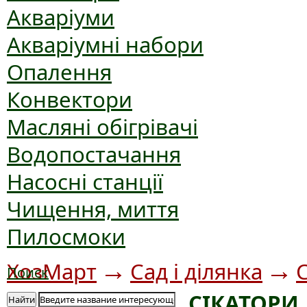
Акваріуми
Акваріумні набори
Опалення
Конвектори
Масляні обігрівачі
Водопостачання
Насосні станції
Чищення, миття
Пилосмоки
→
→
ХозМарт
Сад і ділянка
Поиск
СІКАТОРИ
Найти