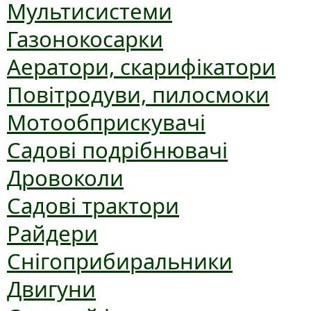
Мультисистеми
Газонокосарки
Аератори, скарифікатори
Повітродуви, пилосмоки
Мотообприскувачі
Садові подрібнювачі
Дровоколи
Садові трактори
Райдери
Снігоприбиральники
Двигуни