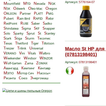
Артикул:
5776164-07
M
M
N
N
ountfield
TD
evada
GK
N
O
O
O
SK
dwerk
leo-Mac
regon
O
P
P
P
RLEON
artner
LATT
MG
P
R
R
R
ubert
ain Bird
APID
ebir
R
R
S
S
edPoint
UBI
aber
adko
S
S
S
S
hindaiwa
igma
KF
napper
S
S
S
S
S
olo
parky
prut
t
tanley
S
S
S
T
tark
tiga
turm
ecomec
T
T
T
T
exas
hetford
iger
illotson
T
T
U
reszer
rilink
niversal
Масло St HP для 
V
V
V
W
ERANO
ini
itals
albro
(07813198401)
W
W
W
eekender
indsor
INZOR
Артикул:
07813198401
W
Z
Z
olf-Garten
ama
OMAX
А
К
К
вангард
емпинг
ентавр
М
М
Н
ЗПО
отор Сич
асосы+
Р
С
Э
есанта
оюз
нергомаш