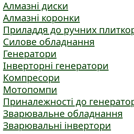
Алмазні диски
Алмазні коронки
Приладдя до ручних плиткор
Силове обладнання
Генератори
Інверторні генератори
Компресори
Мотопомпи
Приналежності до генерато
Зварювальне обладнання
Зварювальні інвертори