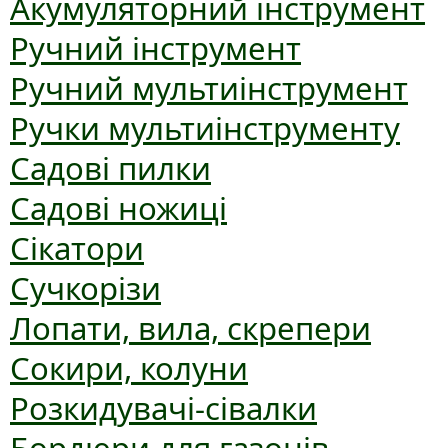
Акумуляторний інструмент
Ручний інструмент
Ручний мультиінструмент
Ручки мультиінструменту
Садові пилки
Садові ножиці
Сікатори
Сучкорізи
Лопати, вила, скрепери
Сокири, колуни
Розкидувачі-сівалки