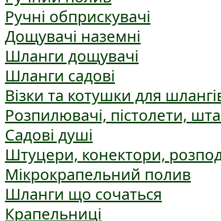
Ручні обприскувачі
Дощувачі наземні
Шланги дощувачі
Шланги садові
Візки та котушки для шлангі
Розпилювачі, пістолети, шт
Садові душі
Штуцери, конектори, розпо
Мікрокрапельний полив
Шланги що сочаться
Крапельниці