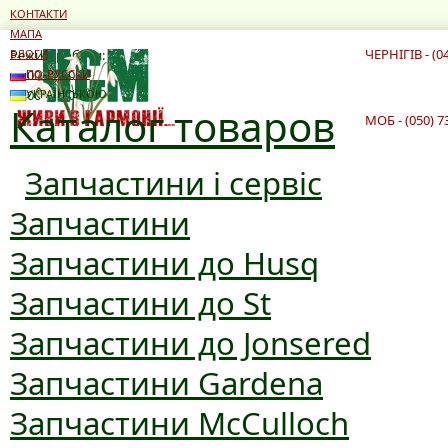
КОНТАКТИ
МАПА
ЧЕРНІГІВ - (0
Режим роботи:
БЛОГИ
10:00 - 19:00
ПО-РУССКИ
10:00 - 16:00
УКРАЇНСЬКОЮ
Каталог товаров
МОБ - (050) 7
Запчастини і сервіс
Запчастини
Запчастини до Husq
Запчастини до St
Запчастини до Jonsered
Запчастини Gardena
Запчастини McCulloch