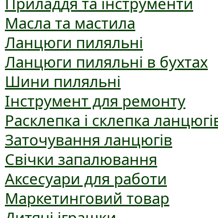
Приладдя та інструменти
Масла та мастила
Ланцюги пиляльні
Ланцюги пиляльні в бухтах
Шини пиляльні
Інструмент для ремонту
Расклепка і склепка ланцюгі
Заточування ланцюгів
Свічки запалювання
Аксесуари для работи
Маркетинговий товар
Дитячі іграшки