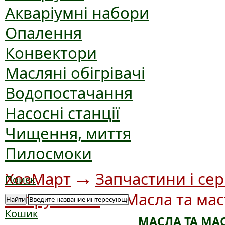
Акваріумні набори
Опалення
Конвектори
Масляні обігрівачі
Водопостачання
Насосні станції
Чищення, миття
Пилосмоки
→
ХозМарт
Запчастини і сер
Поиск
→
інструменти
Масла та ма
Найти
Кошик
МАСЛА ТА МА