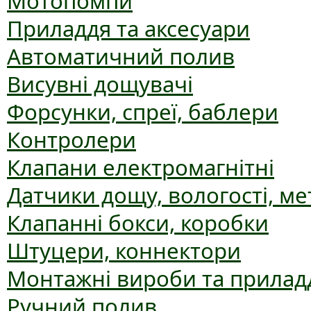
Мотопомпи
Приладдя та аксесуари
Автоматичний полив
Висувні дощувачі
Форсунки, спреї, баблери
Контролери
Клапани електромагнітні
Датчики дощу, вологості, ме
Клапанні бокси, коробки
Штуцери, коннектори
Монтажні вироби та прилад
Ручний полив