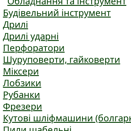
Обладнання та інструмент
Будівельний інструмент
Дрилі
Дрилі ударні
Перфоратори
Шуруповерти, гайковерти
Міксери
Лобзики
Рубанки
Фрезери
Кутові шліфмашини (болгар
Пили шабельні