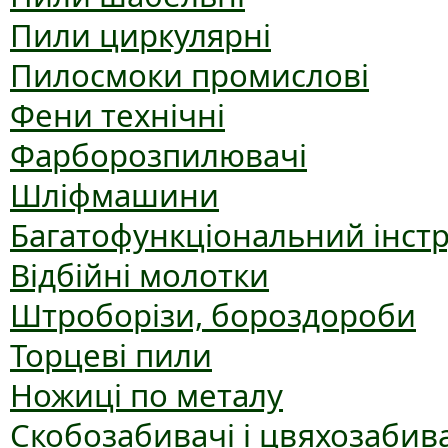
Пили циркулярні
Пилосмоки промислові
Фени технічні
Фарборозпилювачі
Шліфмашини
Багатофункціональний інст
Відбійні молотки
Штроборізи, бороздороби
Торцеві пили
Ножиці по металу
Скобозабивачі і цвяхозабив