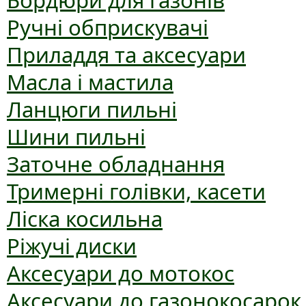
Бордюри для газонів
Ручні обприскувачі
Приладдя та аксесуари
Масла і мастила
Ланцюги пильні
Шини пильні
Заточне обладнання
Тримерні голівки, касети
Ліска косильна
Ріжучі диски
Аксесуари до мотокос
Аксесуари до газонокосарок