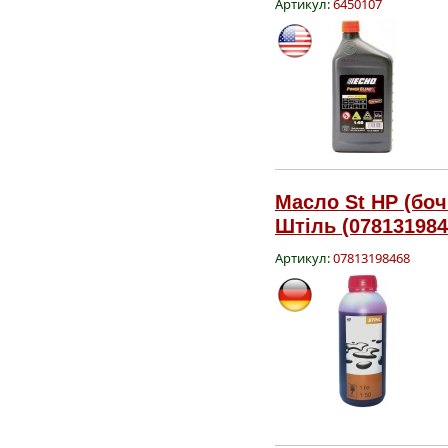
Артикул:
6450107
Масло St HP (бочк
Штіль (078131984
Артикул:
07813198468