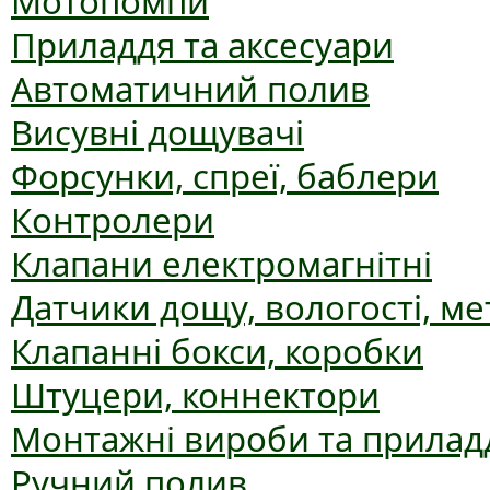
Мотопомпи
Приладдя та аксесуари
Автоматичний полив
Висувні дощувачі
Форсунки, спреї, баблери
Контролери
Клапани електромагнітні
Датчики дощу, вологості, ме
Клапанні бокси, коробки
Штуцери, коннектори
Монтажні вироби та прилад
Ручний полив