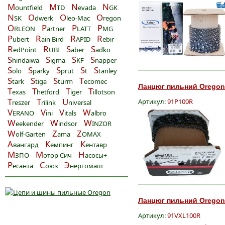
M
M
N
N
ountfield
TD
evada
GK
N
O
O
O
SK
dwerk
leo-Mac
regon
O
P
P
P
RLEON
artner
LATT
MG
P
R
R
R
ubert
ain Bird
APID
ebir
R
R
S
S
edPoint
UBI
aber
adko
S
S
S
S
hindaiwa
igma
KF
napper
S
S
S
S
S
olo
parky
prut
t
tanley
S
S
S
T
tark
tiga
turm
ecomec
Ланцюг пильний Oregon Xt
T
T
T
T
exas
hetford
iger
illotson
T
T
U
Артикул:
91P100R
reszer
rilink
niversal
V
V
V
W
ERANO
ini
itals
albro
W
W
W
eekender
indsor
INZOR
W
Z
Z
olf-Garten
ama
OMAX
А
К
К
вангард
емпинг
ентавр
М
М
Н
ЗПО
отор Сич
асосы+
Р
С
Э
есанта
оюз
нергомаш
Ланцюг пильний Oregon L
Артикул:
91VXL100R