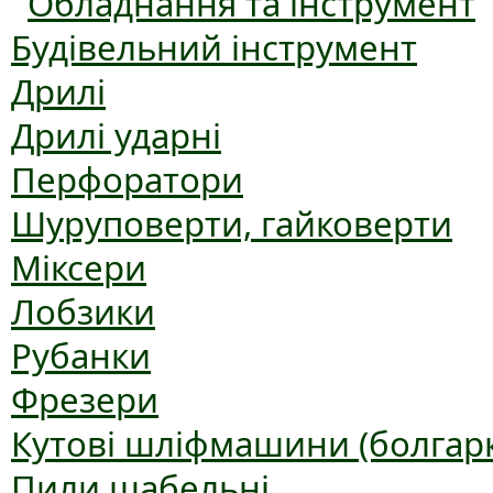
Обладнання та інструмент
Будівельний інструмент
Дрилі
Дрилі ударні
Перфоратори
Шуруповерти, гайковерти
Міксери
Лобзики
Рубанки
Фрезери
Кутові шліфмашини (болгар
Пили шабельні