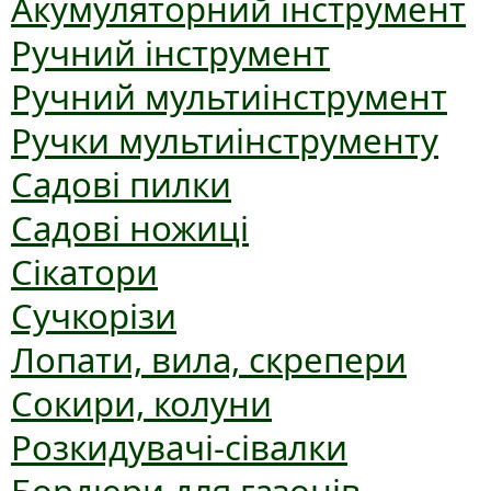
Акумуляторний інструмент
Ручний інструмент
Ручний мультиінструмент
Ручки мультиінструменту
Садові пилки
Садові ножиці
Сікатори
Сучкорізи
Лопати, вила, скрепери
Сокири, колуни
Розкидувачі-сівалки