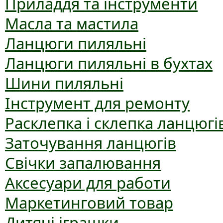
Приладдя та інструменти
Масла та мастила
Ланцюги пиляльні
Ланцюги пиляльні в бухтах
Шини пиляльні
Інструмент для ремонту
Расклепка і склепка ланцюгі
Заточування ланцюгів
Свічки запалювання
Аксесуари для работи
Маркетинговий товар
Дитячі іграшки