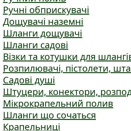
Ручні обприскувачі
Дощувачі наземні
Шланги дощувачі
Шланги садові
Візки та котушки для шлангі
Розпилювачі, пістолети, шт
Садові душі
Штуцери, конектори, розпо
Мікрокрапельний полив
Шланги що сочаться
Крапельниці