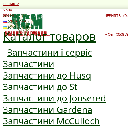
КОНТАКТИ
МАПА
ЧЕРНІГІВ - (0
Режим роботи:
БЛОГИ
10:00 - 19:00
ПО-РУССКИ
10:00 - 16:00
УКРАЇНСЬКОЮ
Каталог товаров
МОБ - (050) 7
Запчастини і сервіс
Запчастини
Запчастини до Husq
Запчастини до St
Запчастини до Jonsered
Запчастини Gardena
Запчастини McCulloch