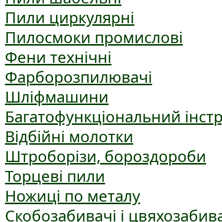
Пили циркулярні
Пилосмоки промислові
Фени технічні
Фарборозпилювачі
Шліфмашини
Багатофункціональний інст
Відбійні молотки
Штроборізи, бороздороби
Торцеві пили
Ножиці по металу
Скобозабивачі і цвяхозабив