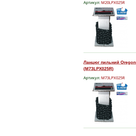
Артикул:
M20LPX025R
Ланцюг пильний Oregon Mu
(M73LPX025R)
Артикул:
M73LPX025R