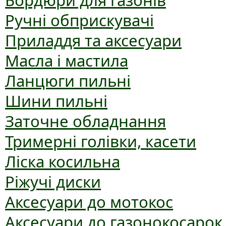
Бордюри для газонів
Ручні обприскувачі
Приладдя та аксесуари
Масла і мастила
Ланцюги пильні
Шини пильні
Заточне обладнання
Тримерні голівки, касети
Ліска косильна
Ріжучі диски
Аксесуари до мотокос
Аксесуари до газонокосарок