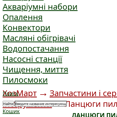
Акваріумні набори
Опалення
Конвектори
Масляні обігрівачі
Водопостачання
Насосні станції
Чищення, миття
Пилосмоки
→
ХозМарт
Запчастини і сер
Поиск
→
інструменти
Ланцюги пил
Найти
Кошик
ЛАНЦЮГИ ПИЛ