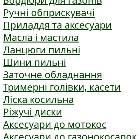
Бордюри для газонів
Ручні обприскувачі
Приладдя та аксесуари
Масла і мастила
Ланцюги пильні
Шини пильні
Заточне обладнання
Тримерні голівки, касети
Ліска косильна
Ріжучі диски
Аксесуари до мотокос
Аксесуари до газонокосарок