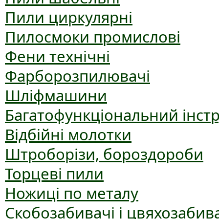
Пили циркулярні
Пилосмоки промислові
Фени технічні
Фарборозпилювачі
Шліфмашини
Багатофункціональний інст
Відбійні молотки
Штроборізи, бороздороби
Торцеві пили
Ножиці по металу
Скобозабивачі і цвяхозабив