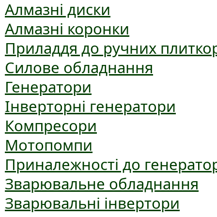
Алмазні диски
Алмазні коронки
Приладдя до ручних плиткор
Силове обладнання
Генератори
Інверторні генератори
Компресори
Мотопомпи
Приналежності до генерато
Зварювальне обладнання
Зварювальні інвертори