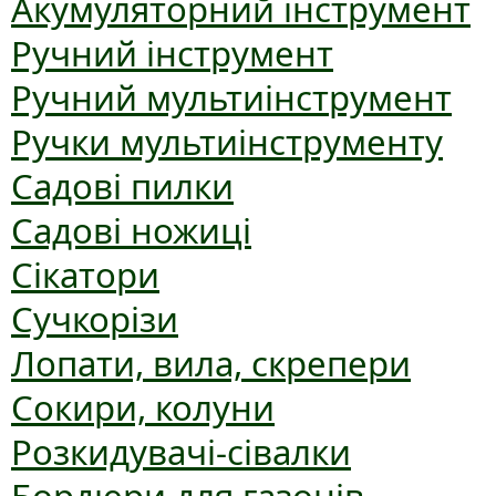
Акумуляторний інструмент
Ручний інструмент
Ручний мультиінструмент
Ручки мультиінструменту
Садові пилки
Садові ножиці
Сікатори
Сучкорізи
Лопати, вила, скрепери
Сокири, колуни
Розкидувачі-сівалки