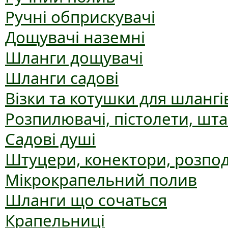
Ручні обприскувачі
Дощувачі наземні
Шланги дощувачі
Шланги садові
Візки та котушки для шлангі
Розпилювачі, пістолети, шт
Садові душі
Штуцери, конектори, розпо
Мікрокрапельний полив
Шланги що сочаться
Крапельниці