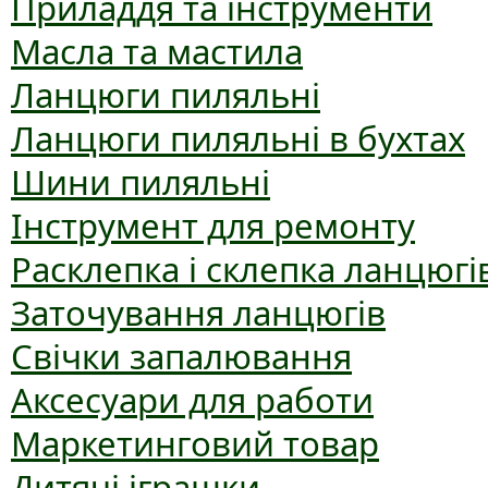
Приладдя та інструменти
Масла та мастила
Ланцюги пиляльні
Ланцюги пиляльні в бухтах
Шини пиляльні
Інструмент для ремонту
Расклепка і склепка ланцюгі
Заточування ланцюгів
Свічки запалювання
Аксесуари для работи
Маркетинговий товар
Дитячі іграшки