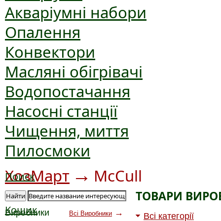
Акваріумні набори
Опалення
Конвектори
Масляні обігрівачі
Водопостачання
Насосні станції
Чищення, миття
Пилосмоки
→
ХозМарт
McCull
Поиск
ТОВАРИ ВИРО
Найти
Кошик
Виробники
→
Всі Виробники
Всі категорії