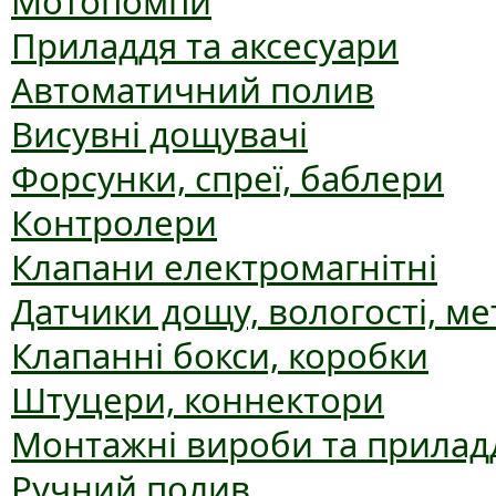
Мотопомпи
Приладдя та аксесуари
Автоматичний полив
Висувні дощувачі
Форсунки, спреї, баблери
Контролери
Клапани електромагнітні
Датчики дощу, вологості, ме
Клапанні бокси, коробки
Штуцери, коннектори
Монтажні вироби та прилад
Ручний полив