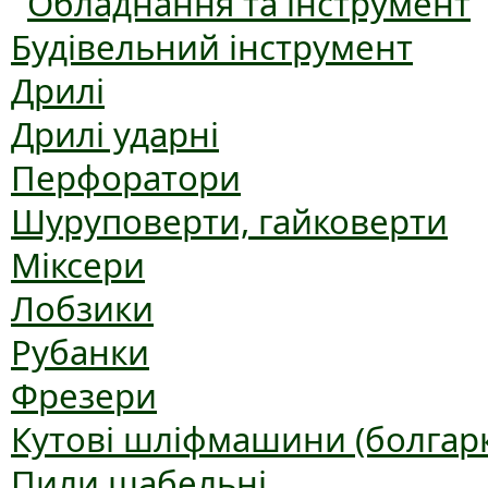
Обладнання та інструмент
Будівельний інструмент
Дрилі
Дрилі ударні
Перфоратори
Шуруповерти, гайковерти
Міксери
Лобзики
Рубанки
Фрезери
Кутові шліфмашини (болгар
Пили шабельні