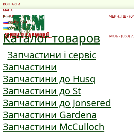
КОНТАКТИ
МАПА
ЧЕРНІГІВ - (0
Режим роботи:
БЛОГИ
10:00 - 19:00
ПО-РУССКИ
10:00 - 16:00
УКРАЇНСЬКОЮ
Каталог товаров
МОБ - (050) 7
Запчастини і сервіс
Запчастини
Запчастини до Husq
Запчастини до St
Запчастини до Jonsered
Запчастини Gardena
Запчастини McCulloch