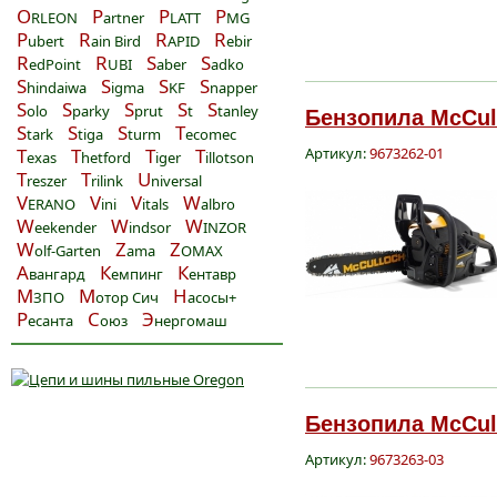
O
P
P
P
RLEON
artner
LATT
MG
P
R
R
R
ubert
ain Bird
APID
ebir
R
R
S
S
edPoint
UBI
aber
adko
S
S
S
S
hindaiwa
igma
KF
napper
S
S
S
S
S
olo
parky
prut
t
tanley
Бензопила McCull
S
S
S
T
tark
tiga
turm
ecomec
T
T
T
T
Артикул:
9673262-01
exas
hetford
iger
illotson
T
T
U
reszer
rilink
niversal
V
V
V
W
ERANO
ini
itals
albro
W
W
W
eekender
indsor
INZOR
W
Z
Z
olf-Garten
ama
OMAX
А
К
К
вангард
емпинг
ентавр
М
М
Н
ЗПО
отор Сич
асосы+
Р
С
Э
есанта
оюз
нергомаш
Бензопила McCull
Артикул:
9673263-03