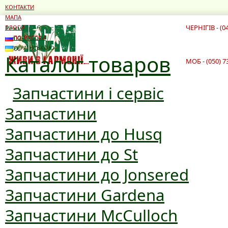
КОНТАКТИ
МАПА
ЧЕРНІГІВ - (0
Режим роботи:
БЛОГИ
10:00 - 19:00
ПО-РУССКИ
10:00 - 16:00
УКРАЇНСЬКОЮ
Каталог товаров
МОБ - (050) 7
Запчастини і сервіс
Запчастини
Запчастини до Husq
Запчастини до St
Запчастини до Jonsered
Запчастини Gardena
Запчастини McCulloch