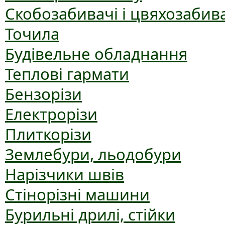
Скобозабивачі і цвяхозабив
Точила
Будівельне обладнання
Теплові гармати
Бензорізи
Електрорізи
Плиткорізи
Землебури, льодобури
Нарізчики швів
Стінорізні машини
Бурильні дрилі, стійки