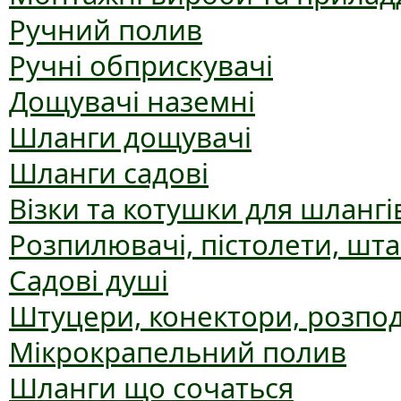
Ручний полив
Ручні обприскувачі
Дощувачі наземні
Шланги дощувачі
Шланги садові
Візки та котушки для шлангі
Розпилювачі, пістолети, шт
Садові душі
Штуцери, конектори, розпо
Мікрокрапельний полив
Шланги що сочаться