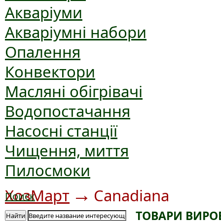
Акваріуми
Акваріумні набори
Опалення
Конвектори
Масляні обігрівачі
Водопостачання
Насосні станції
Чищення, миття
Пилосмоки
→
ХозМарт
Canadiana
Поиск
ТОВАРИ ВИРО
Найти