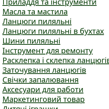
Приладдя та інструменти
Масла та мастила
Ланцюги пиляльні
Ланцюги пиляльні в бухтах
Шини пиляльні
Інструмент для ремонту
Расклепка і склепка ланцюгі
Заточування ланцюгів
Свічки запалювання
Аксесуари для работи
Маркетинговий товар
Дитячі іграшки