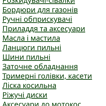
Розкидувачі-сівалки
Бордюри для газонів
Ручні обприскувачі
Приладдя та аксесуари
Масла і мастила
Ланцюги пильні
Шини пильні
Заточне обладнання
Тримерні голівки, касети
Ліска косильна
Ріжучі диски
Аксесуари до мотокос