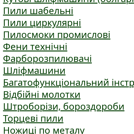
Пили шабельні
Пили циркулярні
Пилосмоки промислові
Фени технічні
Фарборозпилювачі
Шліфмашини
Багатофункціональний інст
Відбійні молотки
Штроборізи, бороздороби
Торцеві пили
Ножиці по металу