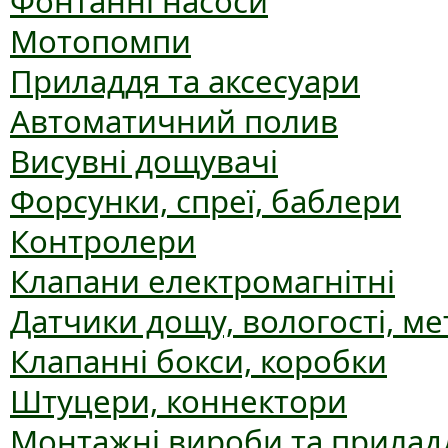
Фонтанні насоси
Мотопомпи
Приладдя та аксесуари
Автоматичний полив
Висувні дощувачі
Форсунки, спреї, баблери
Контролери
Клапани електромагнітні
Датчики дощу, вологості, ме
Клапанні бокси, коробки
Штуцери, коннектори
Монтажні вироби та прилад