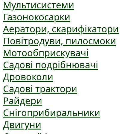
Мультисистеми
Газонокосарки
Аератори, скарифікатори
Повітродуви, пилосмоки
Мотообприскувачі
Садові подрібнювачі
Дровоколи
Садові трактори
Райдери
Снігоприбиральники
Двигуни