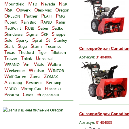
M
M
N
N
ountfield
TD
evada
GK
N
O
O
O
SK
dwerk
leo-Mac
regon
O
P
P
P
RLEON
artner
LATT
MG
P
R
R
R
ubert
ain Bird
APID
ebir
R
R
S
S
edPoint
UBI
aber
adko
S
S
S
S
hindaiwa
igma
KF
napper
S
S
S
S
S
olo
parky
prut
t
tanley
S
S
S
T
tark
tiga
turm
ecomec
Снігоприбирач Canadian
T
T
T
T
exas
hetford
iger
illotson
Артикул:
31404006
T
T
U
reszer
rilink
niversal
V
V
V
W
ERANO
ini
itals
albro
W
W
W
eekender
indsor
INZOR
W
Z
Z
olf-Garten
ama
OMAX
А
К
К
вангард
емпинг
ентавр
М
М
Н
ЗПО
отор Сич
асосы+
Р
С
Э
есанта
оюз
нергомаш
Снігоприбирач Canadian
Артикул:
31404003