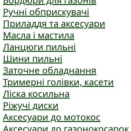
Бордюри для газонів
Ручні обприскувачі
Приладдя та аксесуари
Масла і мастила
Ланцюги пильні
Шини пильні
Заточне обладнання
Тримерні голівки, касети
Ліска косильна
Ріжучі диски
Аксесуари до мотокос
Аксесуари до газонокосарок