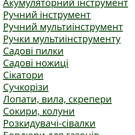
Акумуляторний інструмент
Ручний інструмент
Ручний мультиінструмент
Ручки мультиінструменту
Садові пилки
Садові ножиці
Сікатори
Сучкорізи
Лопати, вила, скрепери
Сокири, колуни
Розкидувачі-сівалки