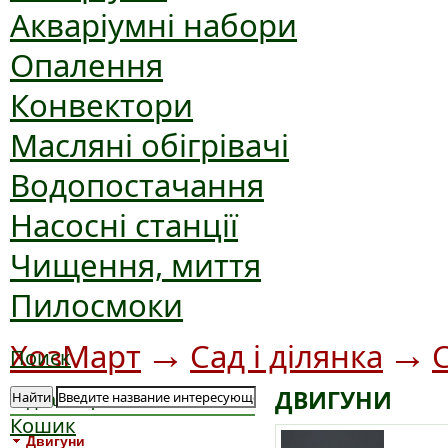
Акваріумні набори
Опалення
Конвектори
Масляні обігрівачі
Водопостачання
Насосні станції
Чищення, миття
Пилосмоки
→
→
ХозМарт
Сад і ділянка
Поиск
ДВИГУНИ
Найти
Підкатегорія
Кошик
Двигуни