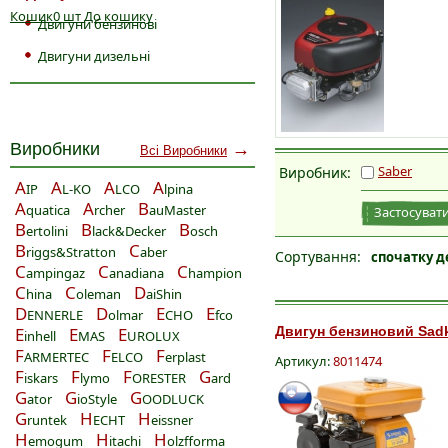
Кошик
0
шт
До кошику
Двигуни бензинові
Двигуни дизельні
Виробники
→
Всі Виробники
Saber
Виробник:
A
A
A
A
IP
L-KO
LCO
lpina
A
A
B
quatica
rcher
auMaster
Застосувати
B
B
B
ertolini
lack&Decker
osch
B
C
riggs&Stratton
aber
Сортування:
спочатку д
C
C
C
ampingaz
anadiana
hampion
C
C
D
hina
oleman
aiShin
D
D
E
E
ENNERLE
olmar
CHO
fco
E
E
E
Двигун бензиновий Sadk
inhell
MAS
UROLUX
F
F
F
ARMERTEC
ELCO
erplast
Артикул:
8011474
F
F
F
G
iskars
lymo
ORESTER
ard
G
G
G
ator
ioStyle
OODLUCK
G
H
H
runtek
ECHT
eissner
H
H
H
emogum
itachi
olzfforma