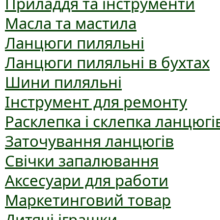
Приладдя та інструменти
Масла та мастила
Ланцюги пиляльні
Ланцюги пиляльні в бухтах
Шини пиляльні
Інструмент для ремонту
Расклепка і склепка ланцюгі
Заточування ланцюгів
Свічки запалювання
Аксесуари для работи
Маркетинговий товар
Дитячі іграшки