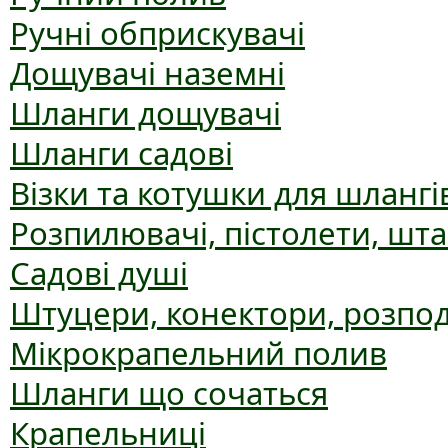
Ручні обприскувачі
Дощувачі наземні
Шланги дощувачі
Шланги садові
Візки та котушки для шлангі
Розпилювачі, пістолети, шт
Садові душі
Штуцери, конектори, розпо
Мікрокрапельний полив
Шланги що сочаться
Крапельниці