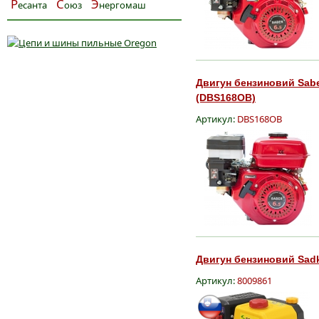
Р
С
Э
есанта
оюз
нергомаш
Двигун бензиновий Sabe
(DBS168OB)
Артикул:
DBS168OB
Двигун бензиновий Sadk
Артикул:
8009861