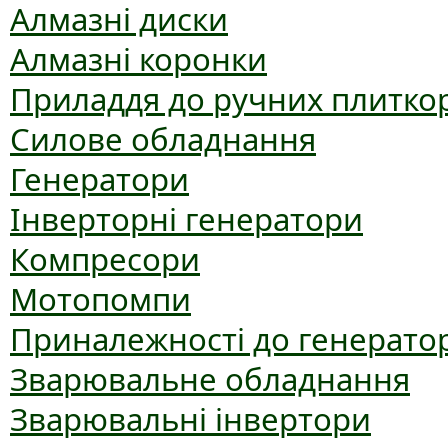
Алмазні диски
Алмазні коронки
Приладдя до ручних плиткор
Силове обладнання
Генератори
Інверторні генератори
Компресори
Мотопомпи
Приналежності до генерато
Зварювальне обладнання
Зварювальні інвертори