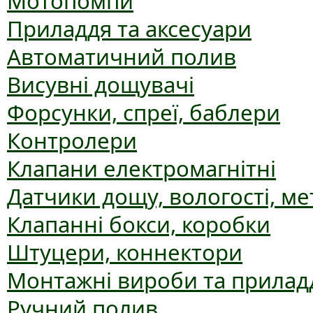
Мотопомпи
Приладдя та аксесуари
Автоматичний полив
Висувні дощувачі
Форсунки, спреї, баблери
Контролери
Клапани електромагнітні
Датчики дощу, вологості, ме
Клапанні бокси, коробки
Штуцери, коннектори
Монтажні вироби та прилад
Ручний полив