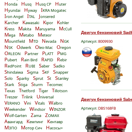
H
H
H
H
onda
usq
usq CP
uter
H
H
I
yundai
yway
KRA Mogatec
I
I
J
ron Angel
TAL
onsered
K
K
K
K
archer
awasaki
ipor
ohler
K
M
M
M
ress
akita
aruyama
cCull
Двигун бензиновий Sadk
M
M
M
ega
etabo
eteor
M
M
N
N
ountfield
TD
evada
GK
Артикул:
8009930
N
O
O
O
SK
dwerk
leo-Mac
regon
O
P
P
P
RLEON
artner
LATT
MG
P
R
R
R
ubert
ain Bird
APID
ebir
R
R
S
S
edPoint
UBI
aber
adko
S
S
S
S
hindaiwa
igma
KF
napper
S
S
S
S
S
olo
parky
prut
t
tanley
S
S
S
T
tark
tiga
turm
ecomec
T
T
T
T
exas
hetford
iger
illotson
T
T
U
reszer
rilink
niversal
Двигун бензиновий Sabe
V
V
V
W
ERANO
ini
itals
albro
W
W
W
Артикул:
DBS168FB
eekender
indsor
INZOR
W
Z
Z
olf-Garten
ama
OMAX
А
К
К
вангард
емпинг
ентавр
М
М
Н
ЗПО
отор Сич
асосы+