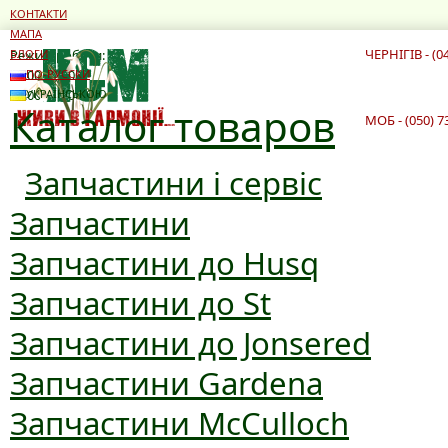
КОНТАКТИ
МАПА
ЧЕРНІГІВ - (0
Режим роботи:
БЛОГИ
10:00 - 19:00
ПО-РУССКИ
10:00 - 16:00
УКРАЇНСЬКОЮ
Каталог товаров
МОБ - (050) 7
Запчастини і сервіс
Запчастини
Запчастини до Husq
Запчастини до St
Запчастини до Jonsered
Запчастини Gardena
Запчастини McCulloch