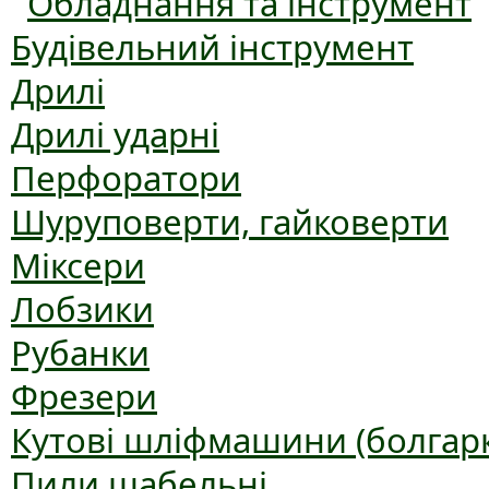
Обладнання та інструмент
Будівельний інструмент
Дрилі
Дрилі ударні
Перфоратори
Шуруповерти, гайковерти
Міксери
Лобзики
Рубанки
Фрезери
Кутові шліфмашини (болгар
Пили шабельні