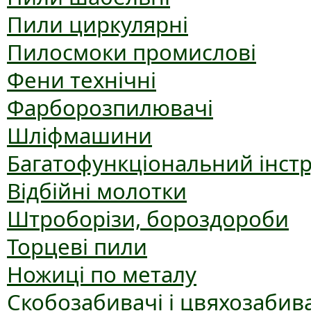
Пили циркулярні
Пилосмоки промислові
Фени технічні
Фарборозпилювачі
Шліфмашини
Багатофункціональний інст
Відбійні молотки
Штроборізи, бороздороби
Торцеві пили
Ножиці по металу
Скобозабивачі і цвяхозабив