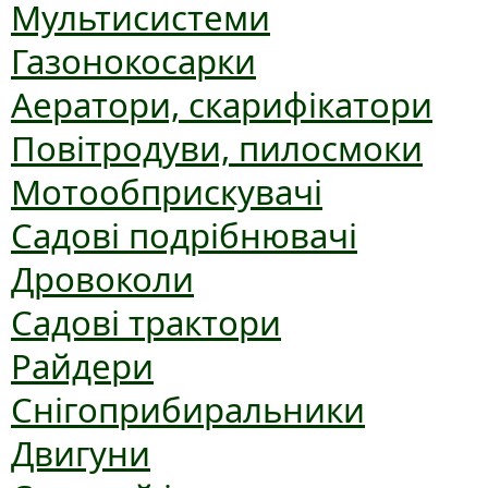
Мультисистеми
Газонокосарки
Аератори, скарифікатори
Повітродуви, пилосмоки
Мотообприскувачі
Садові подрібнювачі
Дровоколи
Садові трактори
Райдери
Снігоприбиральники
Двигуни