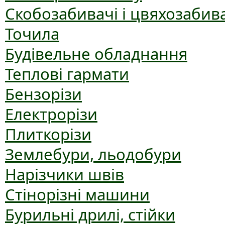
Скобозабивачі і цвяхозабив
Точила
Будівельне обладнання
Теплові гармати
Бензорізи
Електрорізи
Плиткорізи
Землебури, льодобури
Нарізчики швів
Стінорізні машини
Бурильні дрилі, стійки