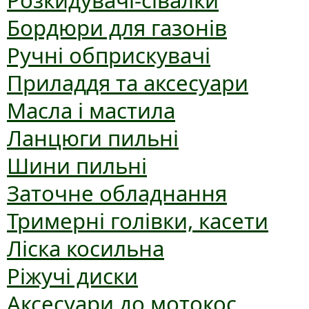
Розкидувачі-сівалки
Бордюри для газонів
Ручні обприскувачі
Приладдя та аксесуари
Масла і мастила
Ланцюги пильні
Шини пильні
Заточне обладнання
Тримерні голівки, касети
Ліска косильна
Ріжучі диски
Аксесуари до мотокос