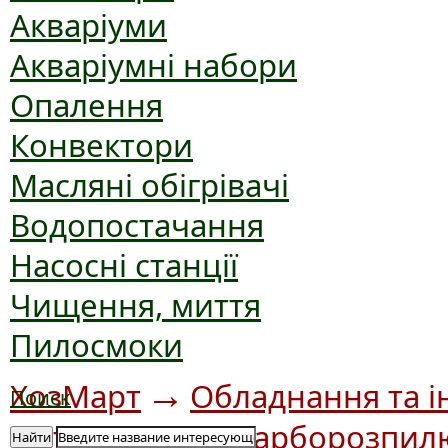
Акваріуми
Акваріумні набори
Опалення
Конвектори
Масляні обігрівачі
Водопостачання
Насосні станції
Чищення, миття
Пилосмоки
→
ХозМарт
Обладнання та і
Поиск
→
інструмент
Фарборозпил
Найти