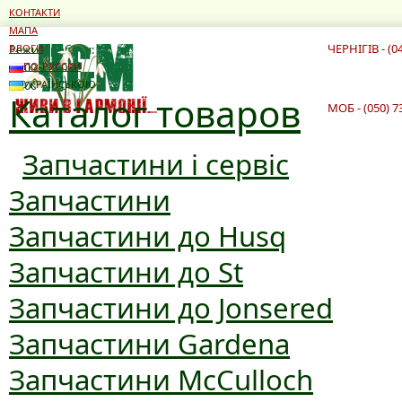
КОНТАКТИ
МАПА
ЧЕРНІГІВ - (0
Режим роботи:
БЛОГИ
10:00 - 19:00
ПО-РУССКИ
10:00 - 16:00
УКРАЇНСЬКОЮ
Каталог товаров
МОБ - (050) 7
Запчастини і сервіс
Запчастини
Запчастини до Husq
Запчастини до St
Запчастини до Jonsered
Запчастини Gardena
Запчастини McCulloch