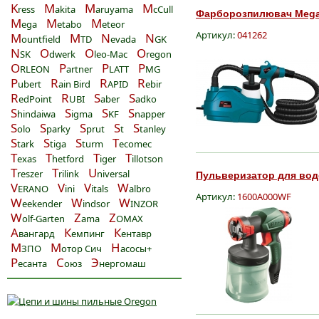
K
M
M
M
ress
akita
aruyama
cCull
Фарборозпилювач Mega 
M
M
M
ega
etabo
eteor
Артикул:
041262
M
M
N
N
ountfield
TD
evada
GK
N
O
O
O
SK
dwerk
leo-Mac
regon
O
P
P
P
RLEON
artner
LATT
MG
P
R
R
R
ubert
ain Bird
APID
ebir
R
R
S
S
edPoint
UBI
aber
adko
S
S
S
S
hindaiwa
igma
KF
napper
S
S
S
S
S
olo
parky
prut
t
tanley
S
S
S
T
tark
tiga
turm
ecomec
T
T
T
T
exas
hetford
iger
illotson
T
T
U
reszer
rilink
niversal
Пульверизатор для вод
V
V
V
W
ERANO
ini
itals
albro
Артикул:
1600A000WF
W
W
W
eekender
indsor
INZOR
W
Z
Z
olf-Garten
ama
OMAX
А
К
К
вангард
емпинг
ентавр
М
М
Н
ЗПО
отор Сич
асосы+
Р
С
Э
есанта
оюз
нергомаш