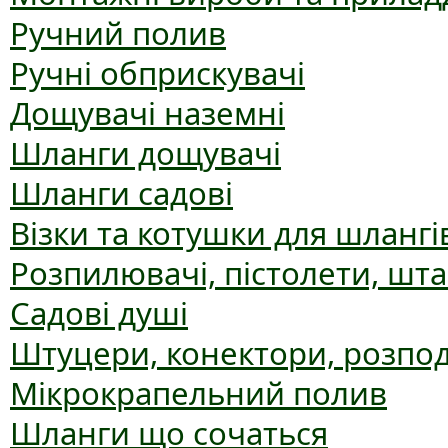
Ручний полив
Ручні обприскувачі
Дощувачі наземні
Шланги дощувачі
Шланги садові
Візки та котушки для шлангі
Розпилювачі, пістолети, шт
Садові душі
Штуцери, конектори, розпо
Мікрокрапельний полив
Шланги що сочаться