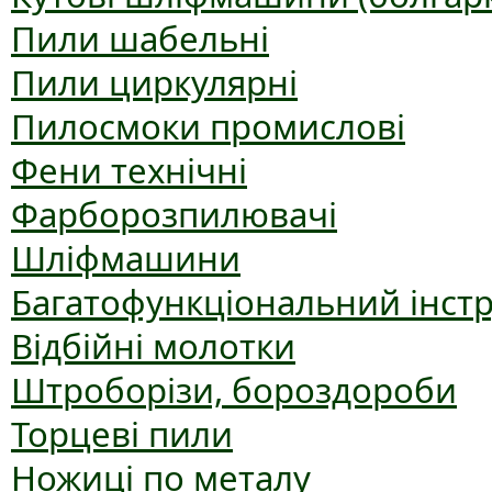
Пили шабельні
Пили циркулярні
Пилосмоки промислові
Фени технічні
Фарборозпилювачі
Шліфмашини
Багатофункціональний інст
Відбійні молотки
Штроборізи, бороздороби
Торцеві пили
Ножиці по металу