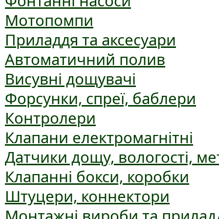
Фонтанні насоси
Мотопомпи
Приладдя та аксесуари
Автоматичний полив
Висувні дощувачі
Форсунки, спреї, баблери
Контролери
Клапани електромагнітні
Датчики дощу, вологості, ме
Клапанні бокси, коробки
Штуцери, коннектори
Монтажні вироби та прилад