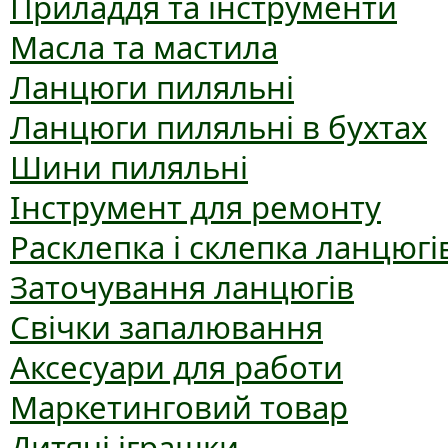
Приладдя та інструменти
Масла та мастила
Ланцюги пиляльні
Ланцюги пиляльні в бухтах
Шини пиляльні
Інструмент для ремонту
Расклепка і склепка ланцюгі
Заточування ланцюгів
Свічки запалювання
Аксесуари для работи
Маркетинговий товар
Дитячі іграшки