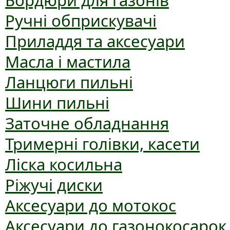
Бордюри для газонів
Ручні обприскувачі
Приладдя та аксесуари
Масла і мастила
Ланцюги пильні
Шини пильні
Заточне обладнання
Тримерні голівки, касети
Ліска косильна
Ріжучі диски
Аксесуари до мотокос
Аксесуари до газонокосарок