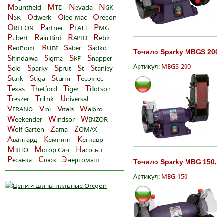
M
M
N
N
ountfield
TD
evada
GK
N
O
O
O
SK
dwerk
leo-Mac
regon
O
P
P
P
RLEON
artner
LATT
MG
P
R
R
R
ubert
ain Bird
APID
ebir
R
R
S
S
edPoint
UBI
aber
adko
Точило Sparky MBGS 200
S
S
S
S
hindaiwa
igma
KF
napper
S
S
S
S
S
Артикул:
MBGS-200
olo
parky
prut
t
tanley
S
S
S
T
tark
tiga
turm
ecomec
T
T
T
T
exas
hetford
iger
illotson
T
T
U
reszer
rilink
niversal
V
V
V
W
ERANO
ini
itals
albro
W
W
W
eekender
indsor
INZOR
W
Z
Z
olf-Garten
ama
OMAX
А
К
К
вангард
емпинг
ентавр
М
М
Н
ЗПО
отор Сич
асосы+
Р
С
Э
есанта
оюз
нергомаш
Точило Sparky MBG 150,
Артикул:
MBG-150