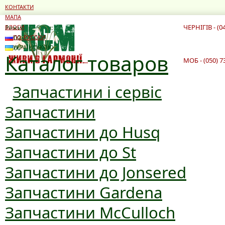
КОНТАКТИ
МАПА
ЧЕРНІГІВ - (0
Режим роботи:
БЛОГИ
10:00 - 19:00
ПО-РУССКИ
10:00 - 16:00
УКРАЇНСЬКОЮ
Каталог товаров
МОБ - (050) 7
Запчастини і сервіс
Запчастини
Запчастини до Husq
Запчастини до St
Запчастини до Jonsered
Запчастини Gardena
Запчастини McCulloch