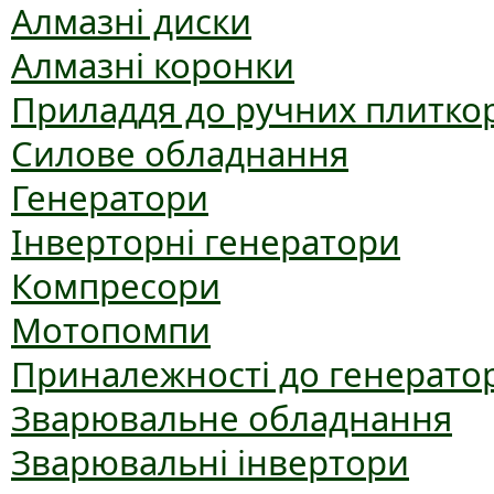
Алмазні диски
Алмазні коронки
Приладдя до ручних плиткор
Силове обладнання
Генератори
Інверторні генератори
Компресори
Мотопомпи
Приналежності до генерато
Зварювальне обладнання
Зварювальні інвертори