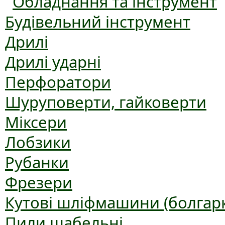
Обладнання та інструмент
Будівельний інструмент
Дрилі
Дрилі ударні
Перфоратори
Шуруповерти, гайковерти
Міксери
Лобзики
Рубанки
Фрезери
Кутові шліфмашини (болгар
Пили шабельні