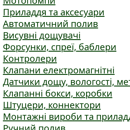
Мотопомпи
Приладдя та аксесуари
Автоматичний полив
Висувні дощувачі
Форсунки, спреї, баблери
Контролери
Клапани електромагнітні
Датчики дощу, вологості, ме
Клапанні бокси, коробки
Штуцери, коннектори
Монтажні вироби та прилад
Ручний полив