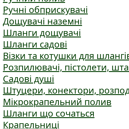
Ручні обприскувачі
Дощувачі наземні
Шланги дощувачі
Шланги садові
Візки та котушки для шлангі
Розпилювачі, пістолети, шт
Садові душі
Штуцери, конектори, розпо
Мікрокрапельний полив
Шланги що сочаться
Крапельниці