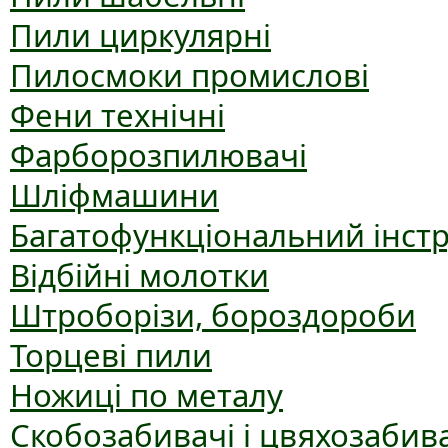
Пили циркулярні
Пилосмоки промислові
Фени технічні
Фарборозпилювачі
Шліфмашини
Багатофункціональний інст
Відбійні молотки
Штроборізи, бороздороби
Торцеві пили
Ножиці по металу
Скобозабивачі і цвяхозабив