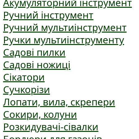
Акумуляторний інструмент
Ручний інструмент
Ручний мультиінструмент
Ручки мультиінструменту
Садові пилки
Садові ножиці
Сікатори
Сучкорізи
Лопати, вила, скрепери
Сокири, колуни
Розкидувачі-сівалки