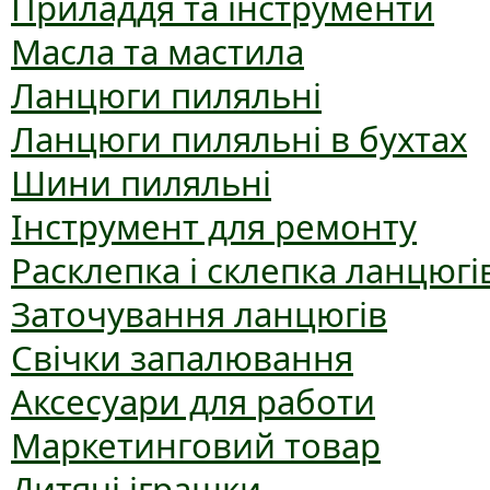
Приладдя та інструменти
Масла та мастила
Ланцюги пиляльні
Ланцюги пиляльні в бухтах
Шини пиляльні
Інструмент для ремонту
Расклепка і склепка ланцюгі
Заточування ланцюгів
Свічки запалювання
Аксесуари для работи
Маркетинговий товар
Дитячі іграшки