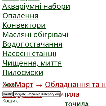
Акваріумні набори
Опалення
Конвектори
Масляні обігрівачі
Водопостачання
Насосні станції
Чищення, миття
Пилосмоки
→
ХозМарт
Обладнання та і
Поиск
→
інструмент
Точила
Найти
Кошик
ТОЧИЛА