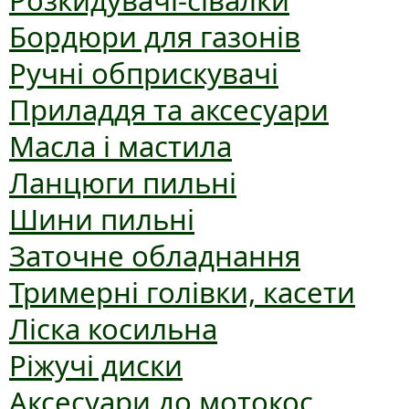
Розкидувачі-сівалки
Бордюри для газонів
Ручні обприскувачі
Приладдя та аксесуари
Масла і мастила
Ланцюги пильні
Шини пильні
Заточне обладнання
Тримерні голівки, касети
Ліска косильна
Ріжучі диски
Аксесуари до мотокос