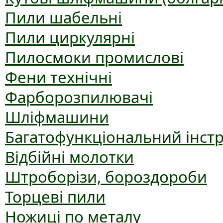
Пили шабельні
Пили циркулярні
Пилосмоки промислові
Фени технічні
Фарборозпилювачі
Шліфмашини
Багатофункціональний інст
Відбійні молотки
Штроборізи, бороздороби
Торцеві пили
Ножиці по металу