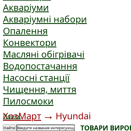
Акваріуми
Акваріумні набори
Опалення
Конвектори
Масляні обігрівачі
Водопостачання
Насосні станції
Чищення, миття
Пилосмоки
→
ХозМарт
Hyundai
Поиск
ТОВАРИ ВИРО
Найти