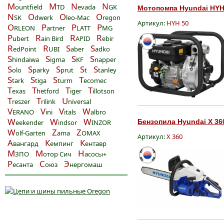
M
M
N
N
ountfield
TD
evada
GK
Мотопомпа Hyundai HYH 
N
O
O
O
SK
dwerk
leo-Mac
regon
Артикул:
HYH 50
O
P
P
P
RLEON
artner
LATT
MG
P
R
R
R
ubert
ain Bird
APID
ebir
R
R
S
S
edPoint
UBI
aber
adko
S
S
S
S
hindaiwa
igma
KF
napper
S
S
S
S
S
olo
parky
prut
t
tanley
S
S
S
T
tark
tiga
turm
ecomec
T
T
T
T
exas
hetford
iger
illotson
T
T
U
reszer
rilink
niversal
V
V
V
W
ERANO
ini
itals
albro
W
W
W
Бензопила Hyundai X 360
eekender
indsor
INZOR
W
Z
Z
olf-Garten
ama
OMAX
Артикул:
X 360
А
К
К
вангард
емпинг
ентавр
М
М
Н
ЗПО
отор Сич
асосы+
Р
С
Э
есанта
оюз
нергомаш