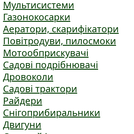
Мультисистеми
Газонокосарки
Аератори, скарифікатори
Повітродуви, пилосмоки
Мотообприскувачі
Садові подрібнювачі
Дровоколи
Садові трактори
Райдери
Снігоприбиральники
Двигуни