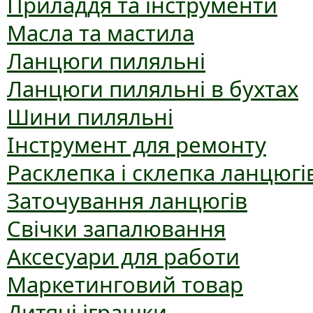
Приладдя та інструменти
Масла та мастила
Ланцюги пиляльні
Ланцюги пиляльні в бухтах
Шини пиляльні
Інструмент для ремонту
Расклепка і склепка ланцюгі
Заточування ланцюгів
Свічки запалювання
Аксесуари для работи
Маркетинговий товар
Дитячі іграшки