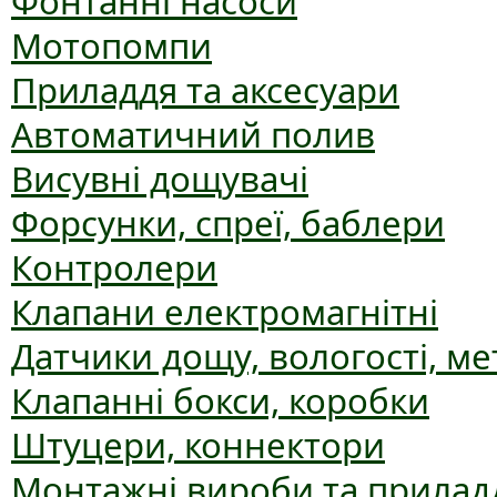
Фонтанні насоси
Мотопомпи
Приладдя та аксесуари
Автоматичний полив
Висувні дощувачі
Форсунки, спреї, баблери
Контролери
Клапани електромагнітні
Датчики дощу, вологості, ме
Клапанні бокси, коробки
Штуцери, коннектори
Монтажні вироби та прилад