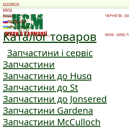
КОНТАКТИ
МАПА
ЧЕРНІГІВ - (0
Режим роботи:
БЛОГИ
10:00 - 19:00
ПО-РУССКИ
10:00 - 16:00
УКРАЇНСЬКОЮ
Каталог товаров
МОБ - (050) 7
Запчастини і сервіс
Запчастини
Запчастини до Husq
Запчастини до St
Запчастини до Jonsered
Запчастини Gardena
Запчастини McCulloch