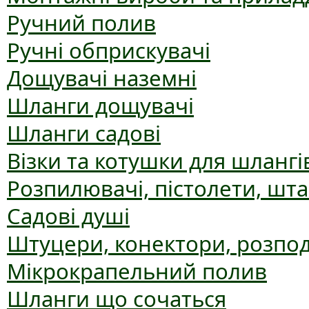
Ручний полив
Ручні обприскувачі
Дощувачі наземні
Шланги дощувачі
Шланги садові
Візки та котушки для шлангі
Розпилювачі, пістолети, шт
Садові душі
Штуцери, конектори, розпо
Мікрокрапельний полив
Шланги що сочаться