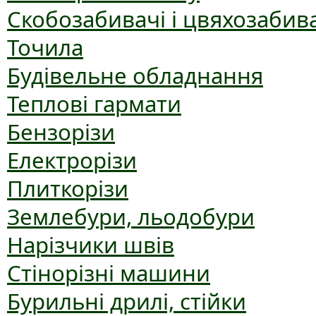
Скобозабивачі і цвяхозабив
Точила
Будівельне обладнання
Теплові гармати
Бензорізи
Електрорізи
Плиткорізи
Землебури, льодобури
Нарізчики швів
Стінорізні машини
Бурильні дрилі, стійки