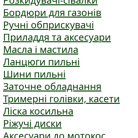
Розкидувачі-сівалки
Бордюри для газонів
Ручні обприскувачі
Приладдя та аксесуари
Масла і мастила
Ланцюги пильні
Шини пильні
Заточне обладнання
Тримерні голівки, касети
Ліска косильна
Ріжучі диски
Аксесуари до мотокос