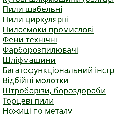
Пили шабельні
Пили циркулярні
Пилосмоки промислові
Фени технічні
Фарборозпилювачі
Шліфмашини
Багатофункціональний інст
Відбійні молотки
Штроборізи, бороздороби
Торцеві пили
Ножиці по металу