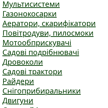
Мультисистеми
Газонокосарки
Аератори, скарифікатори
Повітродуви, пилосмоки
Мотообприскувачі
Садові подрібнювачі
Дровоколи
Садові трактори
Райдери
Снігоприбиральники
Двигуни