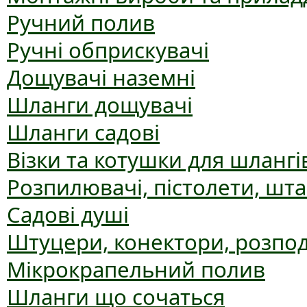
Ручний полив
Ручні обприскувачі
Дощувачі наземні
Шланги дощувачі
Шланги садові
Візки та котушки для шлангі
Розпилювачі, пістолети, шт
Садові душі
Штуцери, конектори, розпо
Мікрокрапельний полив
Шланги що сочаться