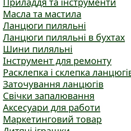
Приладдя та інструменти
Масла та мастила
Ланцюги пиляльні
Ланцюги пиляльні в бухтах
Шини пиляльні
Інструмент для ремонту
Расклепка і склепка ланцюгі
Заточування ланцюгів
Свічки запалювання
Аксесуари для работи
Маркетинговий товар
Дитячі іграшки