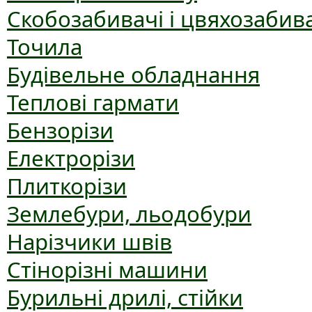
Скобозабивачі і цвяхозабив
Точила
Будівельне обладнання
Теплові гармати
Бензорізи
Електрорізи
Плиткорізи
Землебури, льодобури
Нарізчики швів
Стінорізні машини
Бурильні дрилі, стійки