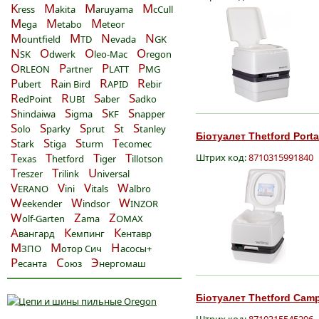
K
M
M
M
ress
akita
aruyama
cCull
M
M
M
ega
etabo
eteor
M
M
N
N
ountfield
TD
evada
GK
N
O
O
O
SK
dwerk
leo-Mac
regon
O
P
P
P
RLEON
artner
LATT
MG
P
R
R
R
ubert
ain Bird
APID
ebir
R
R
S
S
edPoint
UBI
aber
adko
S
S
S
S
hindaiwa
igma
KF
napper
S
S
S
S
S
olo
parky
prut
t
tanley
Біотуалет Thetford Porta
S
S
S
T
tark
tiga
turm
ecomec
T
T
T
T
Штрих код:
8710315991840
exas
hetford
iger
illotson
T
T
U
reszer
rilink
niversal
V
V
V
W
ERANO
ini
itals
albro
W
W
W
eekender
indsor
INZOR
W
Z
Z
olf-Garten
ama
OMAX
А
К
К
вангард
емпинг
ентавр
М
М
Н
ЗПО
отор Сич
асосы+
Р
С
Э
есанта
оюз
нергомаш
Біотуалет Thetford Camp
Штрих код:
8710315545296