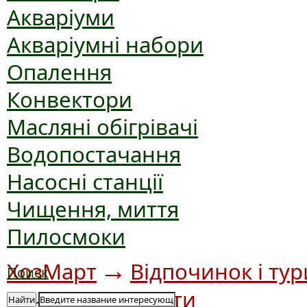
Акваріуми
Акваріумні набори
Опалення
Конвектори
Масляні обігрівачі
Водопостачання
Насосні станції
Чищення, миття
Пилосмоки
→
ХозМарт
Відпочинок і ту
Поиск
→
дачі
Біотуалети
Найти