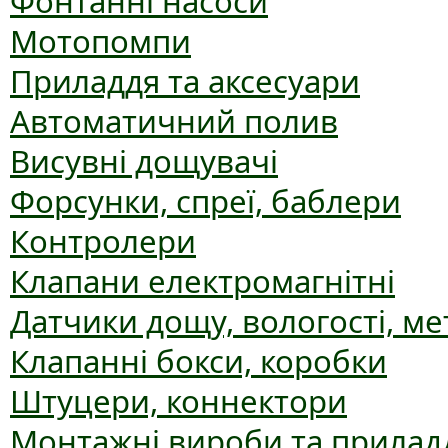
Фонтанні насоси
Мотопомпи
Приладдя та аксесуари
Автоматичний полив
Висувні дощувачі
Форсунки, спреї, баблери
Контролери
Клапани електромагнітні
Датчики дощу, вологості, ме
Клапанні бокси, коробки
Штуцери, коннектори
Монтажні вироби та прилад