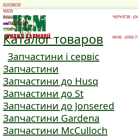
КОНТАКТИ
МАПА
ЧЕРНІГІВ - (0
Режим роботи:
БЛОГИ
10:00 - 19:00
ПО-РУССКИ
10:00 - 16:00
УКРАЇНСЬКОЮ
Каталог товаров
МОБ - (050) 7
Запчастини і сервіс
Запчастини
Запчастини до Husq
Запчастини до St
Запчастини до Jonsered
Запчастини Gardena
Запчастини McCulloch