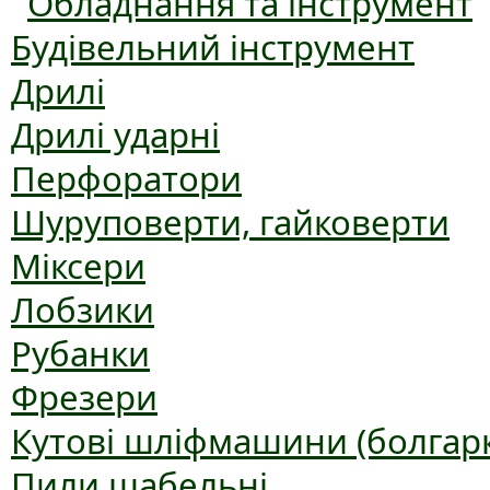
Обладнання та інструмент
Будівельний інструмент
Дрилі
Дрилі ударні
Перфоратори
Шуруповерти, гайковерти
Міксери
Лобзики
Рубанки
Фрезери
Кутові шліфмашини (болгар
Пили шабельні