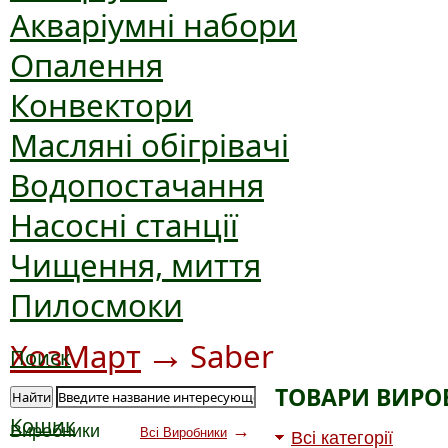
Акваріумні набори
Опалення
Конвектори
Масляні обігрівачі
Водопостачання
Насосні станції
Чищення, миття
Пилосмоки
→
ХозМарт
Saber
Поиск
ТОВАРИ ВИРО
Найти
Кошик
Виробники
→
Всі Виробники
Всі категорії