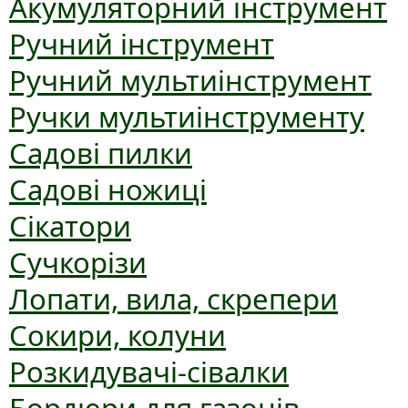
Акумуляторний інструмент
Ручний інструмент
Ручний мультиінструмент
Ручки мультиінструменту
Садові пилки
Садові ножиці
Сікатори
Сучкорізи
Лопати, вила, скрепери
Сокири, колуни
Розкидувачі-сівалки