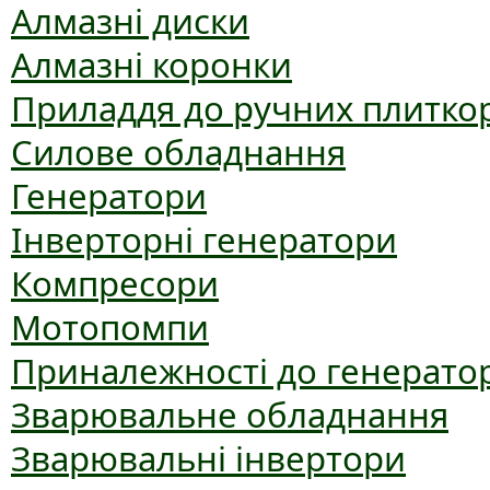
Алмазні диски
Алмазні коронки
Приладдя до ручних плиткор
Силове обладнання
Генератори
Інверторні генератори
Компресори
Мотопомпи
Приналежності до генерато
Зварювальне обладнання
Зварювальні інвертори