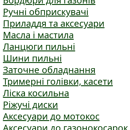
Бордюри для газонів
Ручні обприскувачі
Приладдя та аксесуари
Масла і мастила
Ланцюги пильні
Шини пильні
Заточне обладнання
Тримерні голівки, касети
Ліска косильна
Ріжучі диски
Аксесуари до мотокос
Аксесуари до газонокосарок