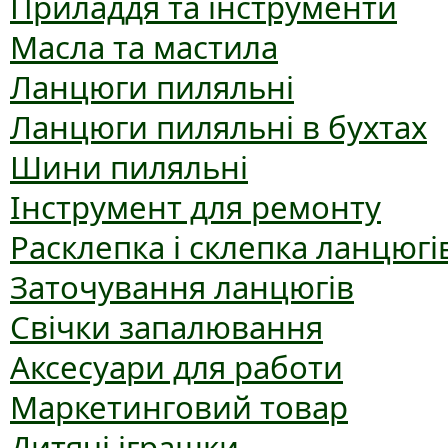
Приладдя та інструменти
Масла та мастила
Ланцюги пиляльні
Ланцюги пиляльні в бухтах
Шини пиляльні
Інструмент для ремонту
Расклепка і склепка ланцюгі
Заточування ланцюгів
Свічки запалювання
Аксесуари для работи
Маркетинговий товар
Дитячі іграшки