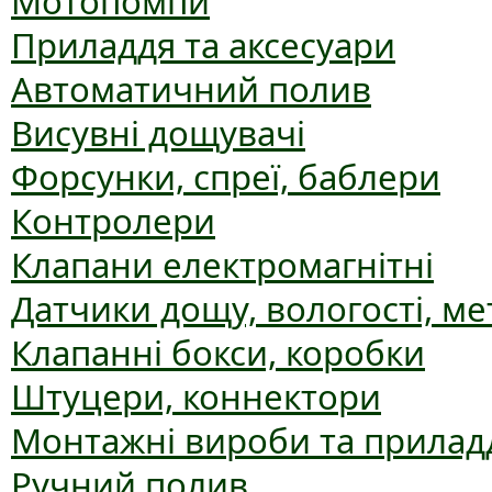
Мотопомпи
Приладдя та аксесуари
Автоматичний полив
Висувні дощувачі
Форсунки, спреї, баблери
Контролери
Клапани електромагнітні
Датчики дощу, вологості, ме
Клапанні бокси, коробки
Штуцери, коннектори
Монтажні вироби та прилад
Ручний полив