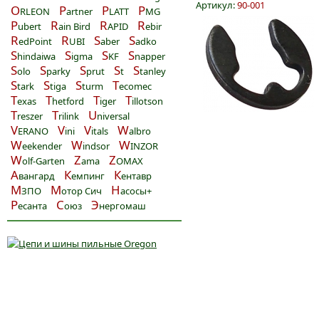
Артикул:
90-001
O
P
P
P
RLEON
artner
LATT
MG
P
R
R
R
ubert
ain Bird
APID
ebir
R
R
S
S
edPoint
UBI
aber
adko
S
S
S
S
hindaiwa
igma
KF
napper
S
S
S
S
S
olo
parky
prut
t
tanley
S
S
S
T
tark
tiga
turm
ecomec
T
T
T
T
exas
hetford
iger
illotson
T
T
U
reszer
rilink
niversal
V
V
V
W
ERANO
ini
itals
albro
W
W
W
eekender
indsor
INZOR
W
Z
Z
olf-Garten
ama
OMAX
А
К
К
вангард
емпинг
ентавр
М
М
Н
ЗПО
отор Сич
асосы+
Р
С
Э
есанта
оюз
нергомаш