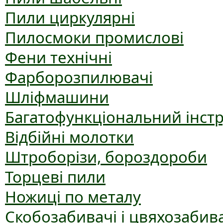
Пили циркулярні
Пилосмоки промислові
Фени технічні
Фарборозпилювачі
Шліфмашини
Багатофункціональний інст
Відбійні молотки
Штроборізи, бороздороби
Торцеві пили
Ножиці по металу
Скобозабивачі і цвяхозабив