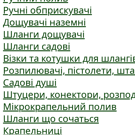
Ручні обприскувачі
Дощувачі наземні
Шланги дощувачі
Шланги садові
Візки та котушки для шлангі
Розпилювачі, пістолети, шт
Садові душі
Штуцери, конектори, розпо
Мікрокрапельний полив
Шланги що сочаться
Крапельниці