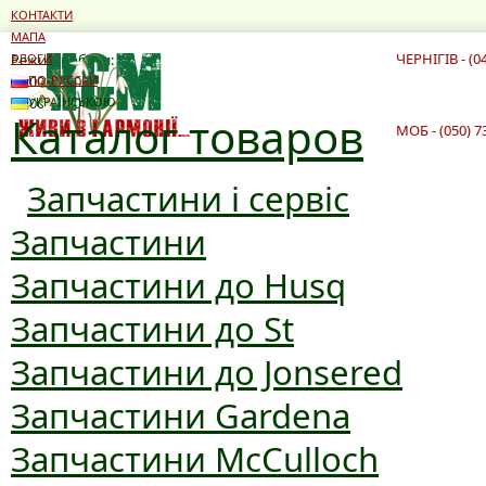
КОНТАКТИ
МАПА
ЧЕРНІГІВ - (0
Режим роботи:
БЛОГИ
10:00 - 19:00
ПО-РУССКИ
10:00 - 16:00
УКРАЇНСЬКОЮ
Каталог товаров
МОБ - (050) 7
Запчастини і сервіс
Запчастини
Запчастини до Husq
Запчастини до St
Запчастини до Jonsered
Запчастини Gardena
Запчастини McCulloch