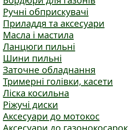
Бордюри для газонів
Ручні обприскувачі
Приладдя та аксесуари
Масла і мастила
Ланцюги пильні
Шини пильні
Заточне обладнання
Тримерні голівки, касети
Ліска косильна
Ріжучі диски
Аксесуари до мотокос
Аксесуари до газонокосарок