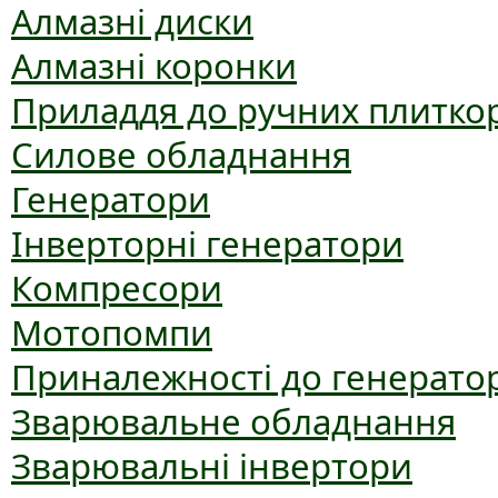
Алмазні диски
Алмазні коронки
Приладдя до ручних плиткор
Силове обладнання
Генератори
Інверторні генератори
Компресори
Мотопомпи
Приналежності до генерато
Зварювальне обладнання
Зварювальні інвертори