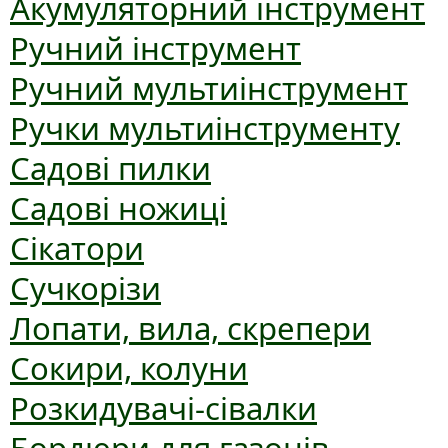
Акумуляторний інструмент
Ручний інструмент
Ручний мультиінструмент
Ручки мультиінструменту
Садові пилки
Садові ножиці
Сікатори
Сучкорізи
Лопати, вила, скрепери
Сокири, колуни
Розкидувачі-сівалки