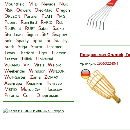
M
M
N
N
ountfield
TD
evada
GK
N
O
O
O
SK
dwerk
leo-Mac
regon
O
P
P
P
RLEON
artner
LATT
MG
P
R
R
R
ubert
ain Bird
APID
ebir
R
R
S
S
edPoint
UBI
aber
adko
S
S
S
S
hindaiwa
igma
KF
napper
S
S
S
S
S
olo
parky
prut
t
tanley
S
S
S
T
tark
tiga
turm
ecomec
T
T
T
T
exas
hetford
iger
illotson
Плодознімач Gruntek, Гр
T
T
U
reszer
rilink
niversal
Артикул:
295602240/1
V
V
V
W
ERANO
ini
itals
albro
W
W
W
eekender
indsor
INZOR
W
Z
Z
olf-Garten
ama
OMAX
А
К
К
вангард
емпинг
ентавр
М
М
Н
ЗПО
отор Сич
асосы+
Р
С
Э
есанта
оюз
нергомаш