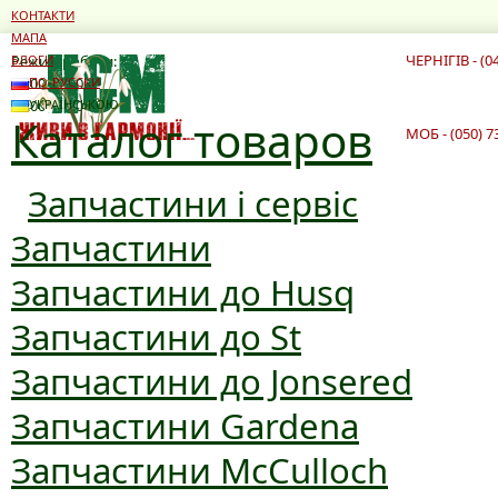
КОНТАКТИ
МАПА
ЧЕРНІГІВ - (0
Режим роботи:
БЛОГИ
10:00 - 19:00
ПО-РУССКИ
10:00 - 16:00
УКРАЇНСЬКОЮ
Каталог товаров
МОБ - (050) 7
Запчастини і сервіс
Запчастини
Запчастини до Husq
Запчастини до St
Запчастини до Jonsered
Запчастини Gardena
Запчастини McCulloch