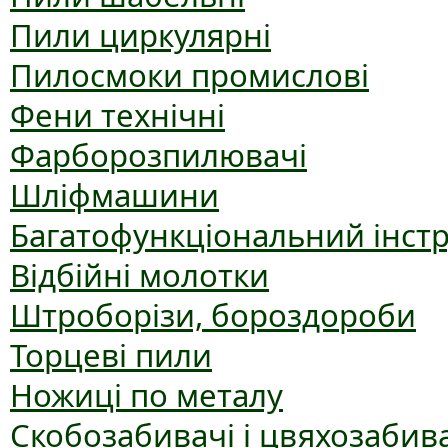
Пили циркулярні
Пилосмоки промислові
Фени технічні
Фарборозпилювачі
Шліфмашини
Багатофункціональний інст
Відбійні молотки
Штроборізи, бороздороби
Торцеві пили
Ножиці по металу
Скобозабивачі і цвяхозабив