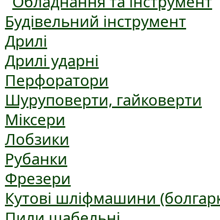
Обладнання та інструмент
Будівельний інструмент
Дрилі
Дрилі ударні
Перфоратори
Шуруповерти, гайковерти
Міксери
Лобзики
Рубанки
Фрезери
Кутові шліфмашини (болгар
Пили шабельні