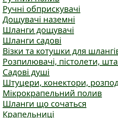
Ручні обприскувачі
Дощувачі наземні
Шланги дощувачі
Шланги садові
Візки та котушки для шлангі
Розпилювачі, пістолети, шт
Садові душі
Штуцери, конектори, розпо
Мікрокрапельний полив
Шланги що сочаться
Крапельниці