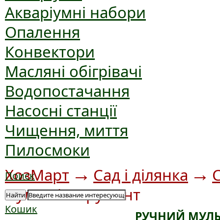
Акваріумні набори
Опалення
Конвектори
Масляні обігрівачі
Водопостачання
Насосні станції
Чищення, миття
Пилосмоки
→
→
ХозМарт
Сад і ділянка
Поиск
мультиінструмент
Найти
Кошик
РУЧНИЙ МУЛЬ