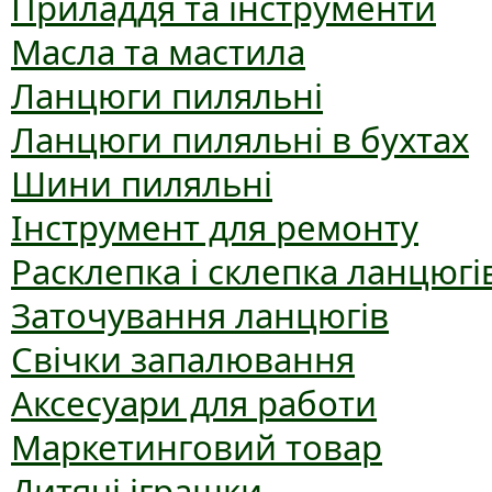
Приладдя та інструменти
Масла та мастила
Ланцюги пиляльні
Ланцюги пиляльні в бухтах
Шини пиляльні
Інструмент для ремонту
Расклепка і склепка ланцюгі
Заточування ланцюгів
Свічки запалювання
Аксесуари для работи
Маркетинговий товар
Дитячі іграшки