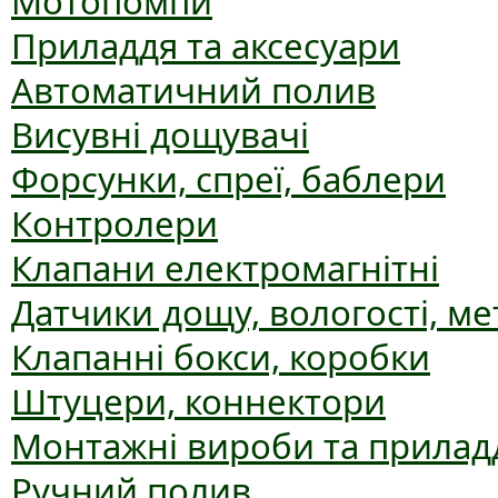
Мотопомпи
Приладдя та аксесуари
Автоматичний полив
Висувні дощувачі
Форсунки, спреї, баблери
Контролери
Клапани електромагнітні
Датчики дощу, вологості, ме
Клапанні бокси, коробки
Штуцери, коннектори
Монтажні вироби та прилад
Ручний полив