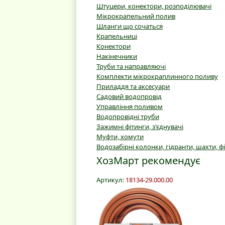
Штуцери, конектори, розподілювачі
Мікрокрапельний полив
Шланги що сочаться
Крапельниці
Конектори
Накінечники
Труби та направляючі
Комплекти мікрокраплинного поливу
Приладдя та аксесуари
Садовий водопровід
Управління поливом
Водопровідні труби
Зажимні фітинги, з'єднувачі
Муфти, хомути
Водозабірні колонки, гідранти, шахти, ф
ХозМарт рекомендує
Артикул:
18134-29.000.00