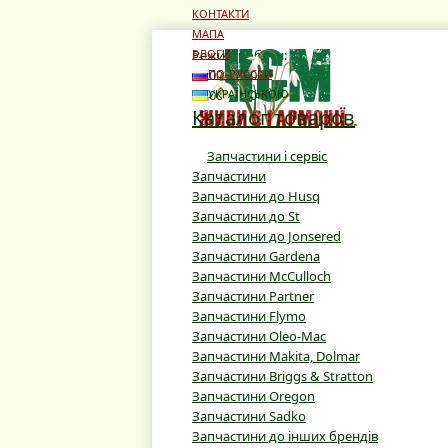
КОНТАКТИ
МАПА
Режим роботи:
БЛОГИ
10:00 - 19:00
ПО-РУССКИ
10:00 - 16:00
УКРАЇНСЬКОЮ
Каталог товаров
Запчастини і сервіс
Запчастини
Запчастини до Husq
Запчастини до St
Запчастини до Jonsered
Запчастини Gardena
Запчастини McCulloch
Запчастини Partner
Запчастини Flymo
Запчастини Oleo-Mac
Запчастини Makita, Dolmar
Запчастини Briggs & Stratton
Запчастини Oregon
Запчастини Sadko
Запчастини до інших брендів