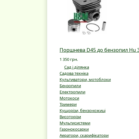
Поршнева D45 до бензопил Hu 34
1 350 грн.
Сад і ділянка
Садова техніка
Культиватори, мотоблоки
Бензопили
Електропили
Мотокоси
Тримери
Кущорізи, бензоножиці
Висоторізи
Мультисистеми
Газонокосарки
Аератори, скарифікатори