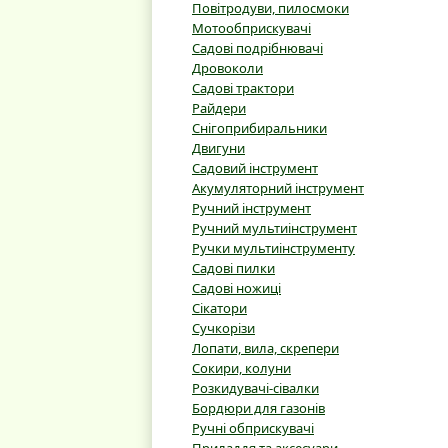
Повітродуви, пилосмоки
Мотообприскувачі
Садові подрібнювачі
Дровоколи
Садові трактори
Райдери
Снігоприбиральники
Двигуни
Садовий інструмент
Акумуляторний інструмент
Ручний інструмент
Ручний мультиінструмент
Ручки мультиінструменту
Садові пилки
Садові ножиці
Сікатори
Сучкорізи
Лопати, вила, скрепери
Сокири, колуни
Розкидувачі-сівалки
Бордюри для газонів
Ручні обприскувачі