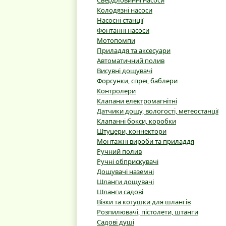
Свердловинні насоси
Колодязні насоси
Насосні станції
Фонтанні насоси
Мотопомпи
Приладдя та аксесуари
Автоматичний полив
Висувні дощувачі
Форсунки, спреї, баблери
Контролери
Клапани електромагнітні
Датчики дощу, вологості, метеостанції
Клапанні бокси, коробки
Штуцери, коннектори
Монтажні вироби та приладдя
Ручний полив
Ручні обприскувачі
Дощувачі наземні
Шланги дощувачі
Шланги садові
Візки та котушки для шлангів
Розпилювачі, пістолети, штанги
Садові душі