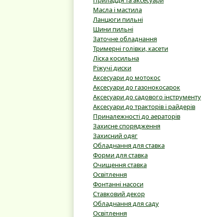
Приладдя та аксесуари
Масла і мастила
Ланцюги пильні
Шини пильні
Заточне обладнання
Тримерні голівки, касети
Ліска косильна
Ріжучі диски
Аксесуари до мотокос
Аксесуари до газонокосарок
Аксесуари до садового інструменту
Аксесуари до тракторів і райдерів
Приналежності до аераторів
Захисне спорядження
Захисний одяг
Обладнання для ставка
Форми для ставка
Очищення ставка
Освітлення
Фонтанні насоси
Ставковий декор
Обладнання для саду
Освітлення