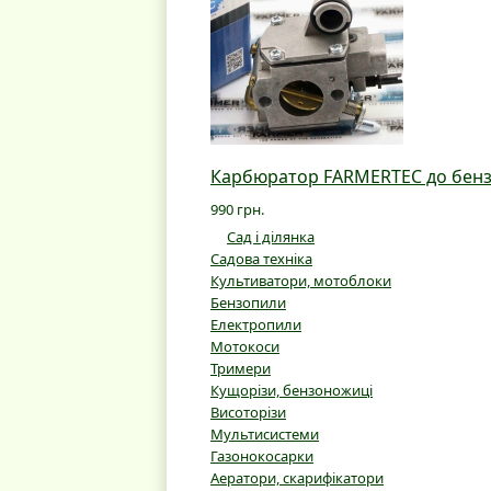
Карбюратор FARMERTEC до бенз
990 грн.
Сад і ділянка
Садова техніка
Культиватори, мотоблоки
Бензопили
Електропили
Мотокоси
Тримери
Кущорізи, бензоножиці
Висоторізи
Мультисистеми
Газонокосарки
Аератори, скарифікатори