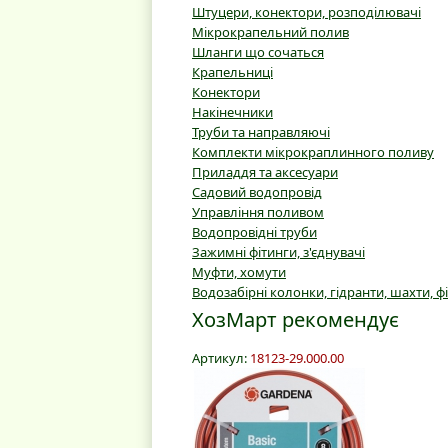
Штуцери, конектори, розподілювачі
Мікрокрапельний полив
Шланги що сочаться
Крапельниці
Конектори
Накінечники
Труби та направляючі
Комплекти мікрокраплинного поливу
Приладдя та аксесуари
Садовий водопровід
Управління поливом
Водопровідні труби
Зажимні фітинги, з'єднувачі
Муфти, хомути
Водозабірні колонки, гідранти, шахти, ф
ХозМарт рекомендує
Артикул:
18123-29.000.00