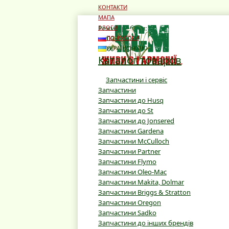
КОНТАКТИ
МАПА
Режим роботи:
БЛОГИ
10:00 - 19:00
ПО-РУССКИ
10:00 - 16:00
УКРАЇНСЬКОЮ
Каталог товаров
Запчастини і сервіс
Запчастини
Запчастини до Husq
Запчастини до St
Запчастини до Jonsered
Запчастини Gardena
Запчастини McCulloch
Запчастини Partner
Запчастини Flymo
Запчастини Oleo-Mac
Запчастини Makita, Dolmar
Запчастини Briggs & Stratton
Запчастини Oregon
Запчастини Sadko
Запчастини до інших брендів