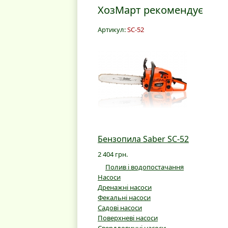
ХозМарт рекомендує
Артикул:
SC-52
Бензопила Saber SC-52
2 404 грн.
Полив і водопостачання
Насоси
Дренажні насоси
Фекальні насоси
Садові насоси
Поверхневі насоси