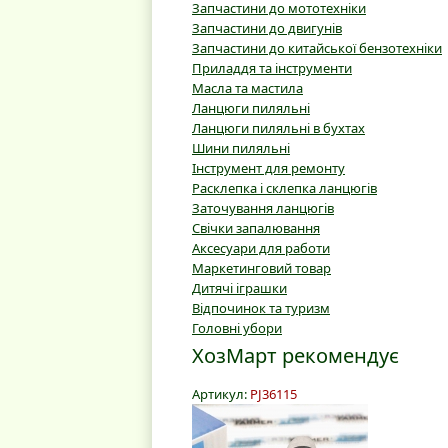
Запчастини до мототехніки
Запчастини до двигунів
Запчастини до китайської бензотехніки
Приладдя та інструменти
Масла та мастила
Ланцюги пиляльні
Ланцюги пиляльні в бухтах
Шини пиляльні
Інструмент для ремонту
Расклепка і склепка ланцюгів
Заточування ланцюгів
Свічки запалювання
Аксесуари для работи
Маркетинговий товар
Дитячі іграшки
Відпочинок та туризм
Головні убори
ХозМарт рекомендує
Артикул:
PJ36115