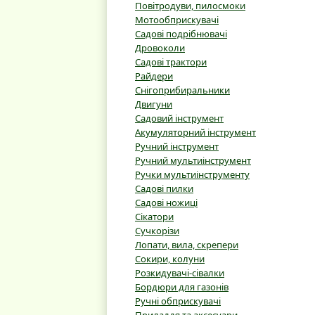
Повітродуви, пилосмоки
Мотообприскувачі
Садові подрібнювачі
Дровоколи
Садові трактори
Райдери
Снігоприбиральники
Двигуни
Садовий інструмент
Акумуляторний інструмент
Ручний інструмент
Ручний мультиінструмент
Ручки мультиінструменту
Садові пилки
Садові ножиці
Сікатори
Сучкорізи
Лопати, вила, скрепери
Сокири, колуни
Розкидувачі-сівалки
Бордюри для газонів
Ручні обприскувачі