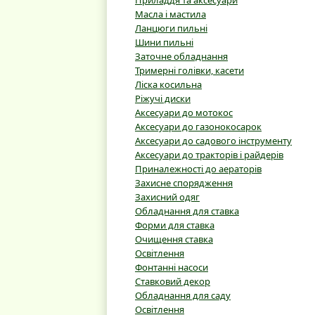
Приладдя та аксесуари
Масла і мастила
Ланцюги пильні
Шини пильні
Заточне обладнання
Тримерні голівки, касети
Ліска косильна
Ріжучі диски
Аксесуари до мотокос
Аксесуари до газонокосарок
Аксесуари до садового інструменту
Аксесуари до тракторів і райдерів
Приналежності до аераторів
Захисне спорядження
Захисний одяг
Обладнання для ставка
Форми для ставка
Очищення ставка
Освітлення
Фонтанні насоси
Ставковий декор
Обладнання для саду
Освітлення