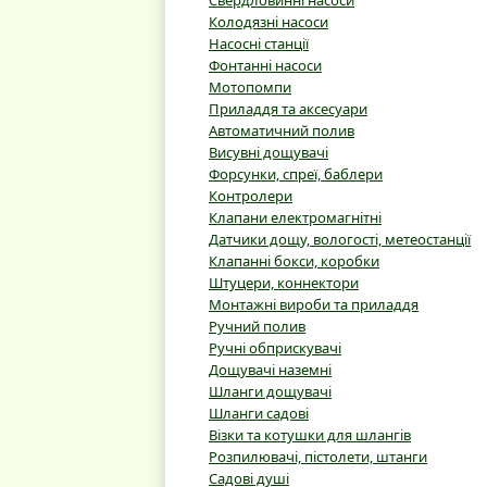
Свердловинні насоси
Колодязні насоси
Насосні станції
Фонтанні насоси
Мотопомпи
Приладдя та аксесуари
Автоматичний полив
Висувні дощувачі
Форсунки, спреї, баблери
Контролери
Клапани електромагнітні
Датчики дощу, вологості, метеостанції
Клапанні бокси, коробки
Штуцери, коннектори
Монтажні вироби та приладдя
Ручний полив
Ручні обприскувачі
Дощувачі наземні
Шланги дощувачі
Шланги садові
Візки та котушки для шлангів
Розпилювачі, пістолети, штанги
Садові душі