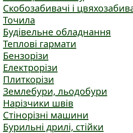
Скобозабивачі і цвяхозабив
Точила
Будівельне обладнання
Теплові гармати
Бензорізи
Електрорізи
Плиткорізи
Землебури, льодобури
Нарізчики швів
Стінорізні машини
Бурильні дрилі, стійки