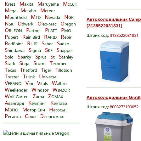
K
M
M
M
ress
akita
aruyama
cCull
M
M
M
ega
etabo
eteor
M
M
N
N
ountfield
TD
evada
GK
Автохолодильник Campin
N
O
O
O
SK
dwerk
leo-Mac
regon
(3138522031831)
O
P
P
P
RLEON
artner
LATT
MG
Штрих код:
3138522031831
P
R
R
R
ubert
ain Bird
APID
ebir
R
R
S
S
edPoint
UBI
aber
adko
S
S
S
S
hindaiwa
igma
KF
napper
S
S
S
S
S
olo
parky
prut
t
tanley
S
S
S
T
tark
tiga
turm
ecomec
T
T
T
T
exas
hetford
iger
illotson
T
T
U
reszer
rilink
niversal
V
V
V
W
ERANO
ini
itals
albro
W
W
W
eekender
indsor
INZOR
W
Z
Z
olf-Garten
ama
OMAX
Автохолодильник GioStyl
А
К
К
вангард
емпинг
ентавр
Штрих код:
8003273109052
М
М
Н
ЗПО
отор Сич
асосы+
Р
С
Э
есанта
оюз
нергомаш