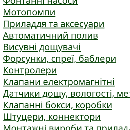
Фонтанні насоси
Мотопомпи
Приладдя та аксесуари
Автоматичний полив
Висувні дощувачі
Форсунки, спреї, баблери
Контролери
Клапани електромагнітні
Датчики дощу, вологості, ме
Клапанні бокси, коробки
Штуцери, коннектори
Монтажні вироби та прилад