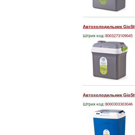
Автохолодильник GioStyl
Штрих код:
8003273109045
Автохолодильник GioSty
Штрих код:
8000303303046