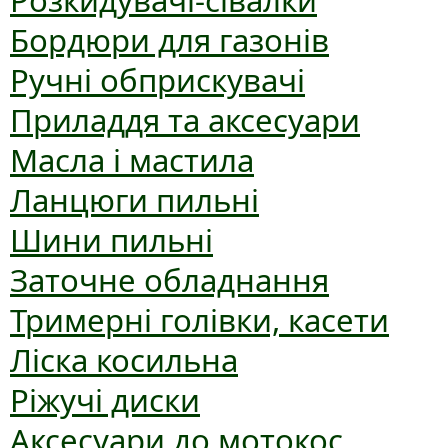
Розкидувачі-сівалки
Бордюри для газонів
Ручні обприскувачі
Приладдя та аксесуари
Масла і мастила
Ланцюги пильні
Шини пильні
Заточне обладнання
Тримерні голівки, касети
Ліска косильна
Ріжучі диски
Аксесуари до мотокос