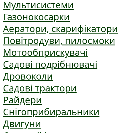
Мультисистеми
Газонокосарки
Аератори, скарифікатори
Повітродуви, пилосмоки
Мотообприскувачі
Садові подрібнювачі
Дровоколи
Садові трактори
Райдери
Снігоприбиральники
Двигуни