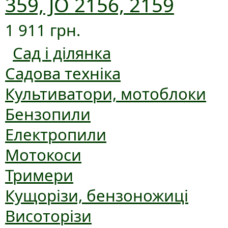
359, JO 2156, 2159
1 911 грн.
Сад і ділянка
Садова техніка
Культиватори, мотоблоки
Бензопили
Електропили
Мотокоси
Тримери
Кущорізи, бензоножиці
Висоторізи