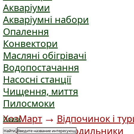
Акваріуми
Акваріумні набори
Опалення
Конвектори
Масляні обігрівачі
Водопостачання
Насосні станції
Чищення, миття
Пилосмоки
→
ХозМарт
Відпочинок і ту
Поиск
→
дачі
Автохолодильники
Найти