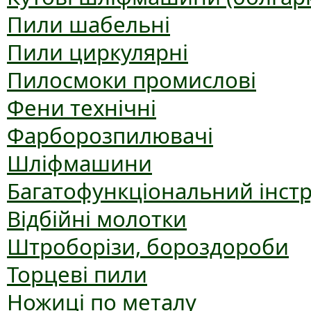
Пили шабельні
Пили циркулярні
Пилосмоки промислові
Фени технічні
Фарборозпилювачі
Шліфмашини
Багатофункціональний інст
Відбійні молотки
Штроборізи, бороздороби
Торцеві пили
Ножиці по металу