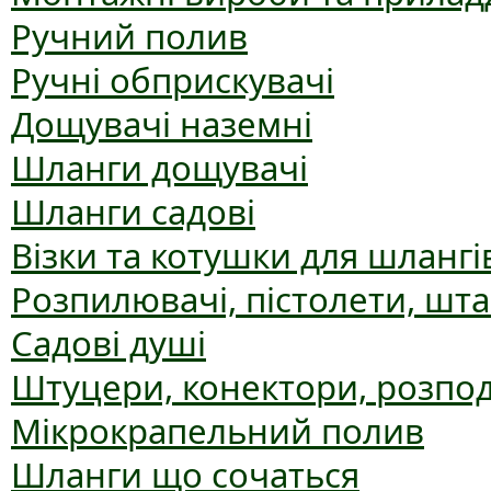
Ручний полив
Ручні обприскувачі
Дощувачі наземні
Шланги дощувачі
Шланги садові
Візки та котушки для шлангі
Розпилювачі, пістолети, шт
Садові душі
Штуцери, конектори, розпо
Мікрокрапельний полив
Шланги що сочаться