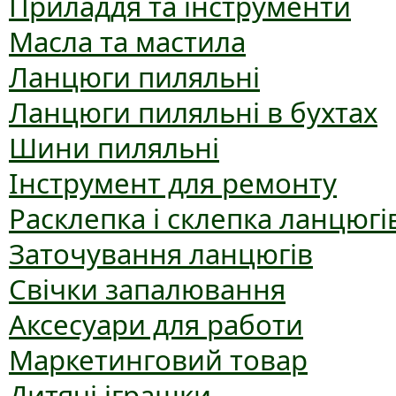
Приладдя та інструменти
Масла та мастила
Ланцюги пиляльні
Ланцюги пиляльні в бухтах
Шини пиляльні
Інструмент для ремонту
Расклепка і склепка ланцюгі
Заточування ланцюгів
Свічки запалювання
Аксесуари для работи
Маркетинговий товар
Дитячі іграшки