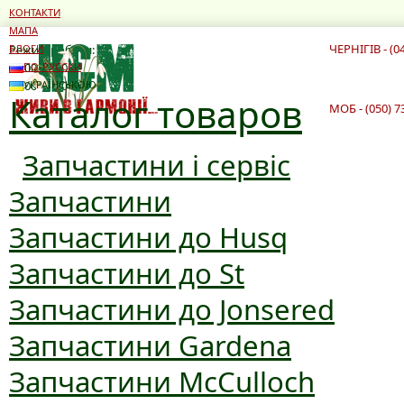
КОНТАКТИ
МАПА
ЧЕРНІГІВ - (0
Режим роботи:
БЛОГИ
10:00 - 19:00
ПО-РУССКИ
10:00 - 16:00
УКРАЇНСЬКОЮ
Каталог товаров
МОБ - (050) 7
Запчастини і сервіс
Запчастини
Запчастини до Husq
Запчастини до St
Запчастини до Jonsered
Запчастини Gardena
Запчастини McCulloch