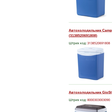
Автохолодильник Campin
(3138520691808)
Штрих код:
3138520691808
Автохолодильник GioStyl
Штрих код:
8000303003090