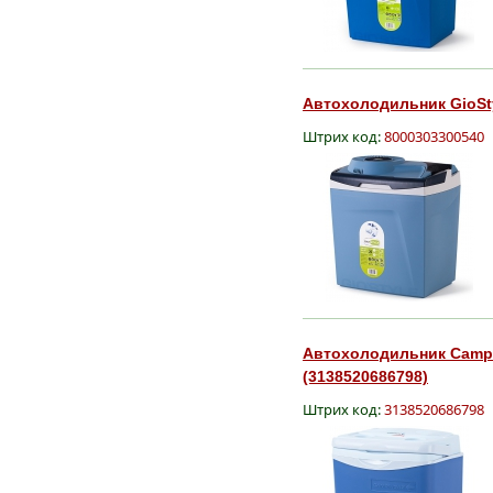
Автохолодильник GioStyl
Штрих код:
8000303300540
Автохолодильник Campin
(3138520686798)
Штрих код:
3138520686798