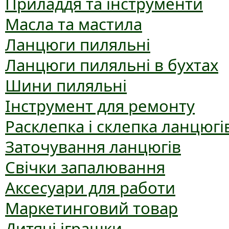
Приладдя та інструменти
Масла та мастила
Ланцюги пиляльні
Ланцюги пиляльні в бухтах
Шини пиляльні
Інструмент для ремонту
Расклепка і склепка ланцюгі
Заточування ланцюгів
Свічки запалювання
Аксесуари для работи
Маркетинговий товар
Дитячі іграшки