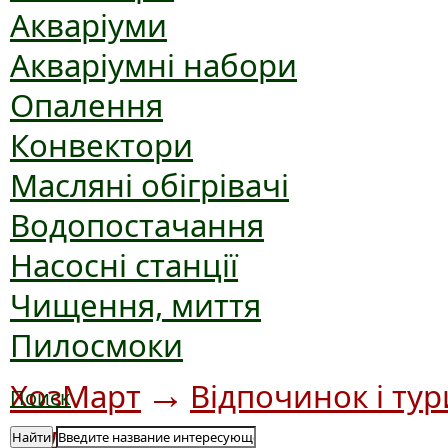
Акваріуми
Акваріумні набори
Опалення
Конвектори
Масляні обігрівачі
Водопостачання
Насосні станції
Чищення, миття
Пилосмоки
→
ХозМарт
Відпочинок і ту
Поиск
→
воді
Човни
Найти