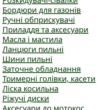
Розкидувачі-сівалки
Бордюри для газонів
Ручні обприскувачі
Приладдя та аксесуари
Масла і мастила
Ланцюги пильні
Шини пильні
Заточне обладнання
Тримерні голівки, касети
Ліска косильна
Ріжучі диски
Аксесуари до мотокос