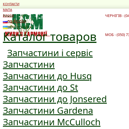
КОНТАКТИ
МАПА
ЧЕРНІГІВ - (0
Режим роботи:
БЛОГИ
10:00 - 19:00
ПО-РУССКИ
10:00 - 16:00
УКРАЇНСЬКОЮ
Каталог товаров
МОБ - (050) 7
Запчастини і сервіс
Запчастини
Запчастини до Husq
Запчастини до St
Запчастини до Jonsered
Запчастини Gardena
Запчастини McCulloch