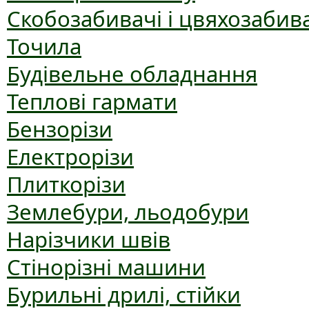
Скобозабивачі і цвяхозабив
Точила
Будівельне обладнання
Теплові гармати
Бензорізи
Електрорізи
Плиткорізи
Землебури, льодобури
Нарізчики швів
Стінорізні машини
Бурильні дрилі, стійки