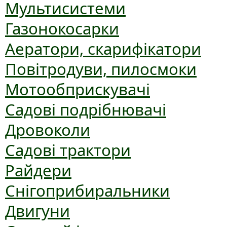
Мультисистеми
Газонокосарки
Аератори, скарифікатори
Повітродуви, пилосмоки
Мотообприскувачі
Садові подрібнювачі
Дровоколи
Садові трактори
Райдери
Снігоприбиральники
Двигуни