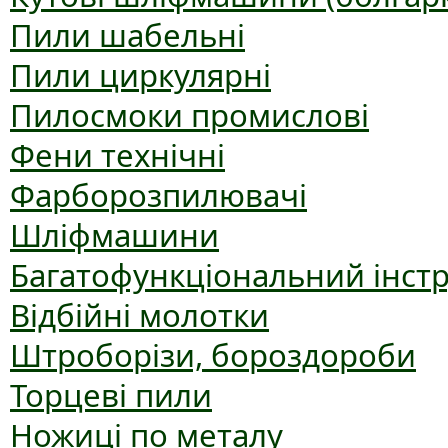
Пили шабельні
Пили циркулярні
Пилосмоки промислові
Фени технічні
Фарборозпилювачі
Шліфмашини
Багатофункціональний інст
Відбійні молотки
Штроборізи, бороздороби
Торцеві пили
Ножиці по металу