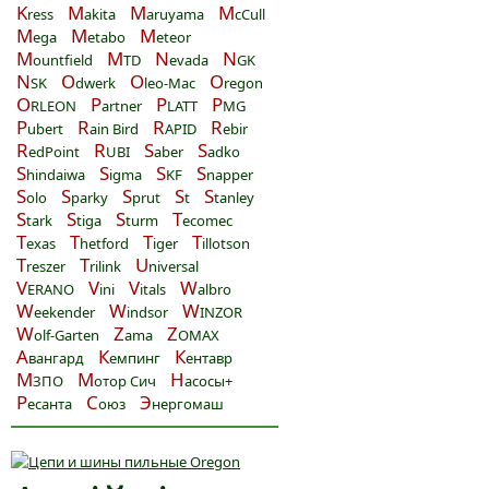
K
M
M
M
ress
akita
aruyama
cCull
M
M
M
ega
etabo
eteor
M
M
N
N
ountfield
TD
evada
GK
N
O
O
O
SK
dwerk
leo-Mac
regon
O
P
P
P
RLEON
artner
LATT
MG
P
R
R
R
ubert
ain Bird
APID
ebir
R
R
S
S
edPoint
UBI
aber
adko
S
S
S
S
hindaiwa
igma
KF
napper
S
S
S
S
S
olo
parky
prut
t
tanley
S
S
S
T
tark
tiga
turm
ecomec
T
T
T
T
exas
hetford
iger
illotson
T
T
U
reszer
rilink
niversal
V
V
V
W
ERANO
ini
itals
albro
W
W
W
eekender
indsor
INZOR
W
Z
Z
olf-Garten
ama
OMAX
А
К
К
вангард
емпинг
ентавр
М
М
Н
ЗПО
отор Сич
асосы+
Р
С
Э
есанта
оюз
нергомаш