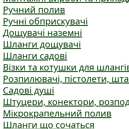
Ручний полив
Ручні обприскувачі
Дощувачі наземні
Шланги дощувачі
Шланги садові
Візки та котушки для шлангі
Розпилювачі, пістолети, шт
Садові душі
Штуцери, конектори, розпо
Мікрокрапельний полив
Шланги що сочаться