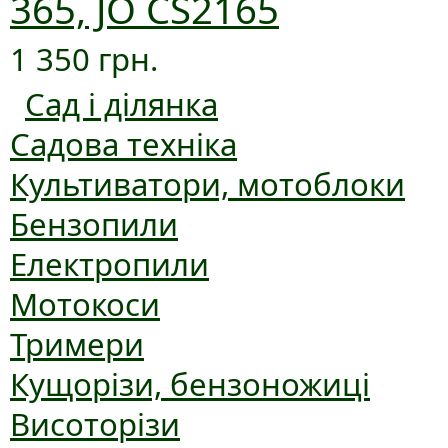
365, JO CS2165
1 350 грн.
Сад і ділянка
Садова техніка
Культиватори, мотоблоки
Бензопили
Електропили
Мотокоси
Тримери
Кущорізи, бензоножиці
Висоторізи