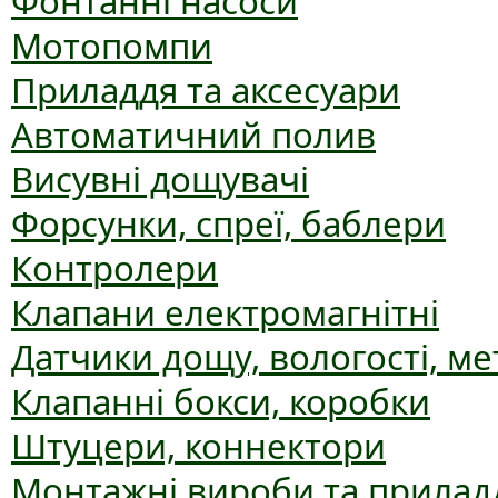
Фонтанні насоси
Мотопомпи
Приладдя та аксесуари
Автоматичний полив
Висувні дощувачі
Форсунки, спреї, баблери
Контролери
Клапани електромагнітні
Датчики дощу, вологості, ме
Клапанні бокси, коробки
Штуцери, коннектори
Монтажні вироби та прилад