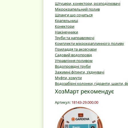
Штуцери, конектори, розподілювачі
Мікрокрапельний полив
Шланги що сочаться
Крапельниці
Конектори
Накінечники
Труби та направляючі
Комплекти мікрокраплинного поливу
Приладдя та аксесуари
Садовий водопровід
Управління поливом
Водопровідні труби
Зажимні фітинги, з'єднувачі
Муфти, хомути
Водозабірні колонки, гідранти, шахти, ф
ХозМарт рекомендує
Артикул:
18143-29.000.00