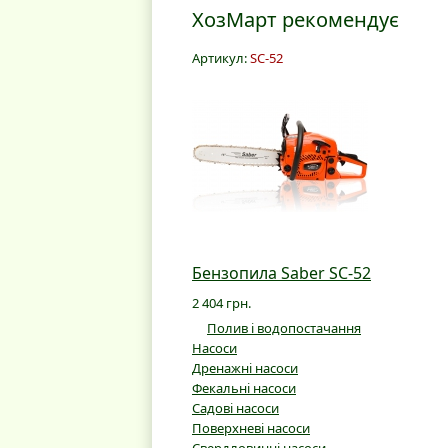
ХозМарт рекомендує
Артикул:
SC-52
Бензопила Saber SC-52
2 404 грн.
Полив і водопостачання
Насоси
Дренажні насоси
Фекальні насоси
Садові насоси
Поверхневі насоси