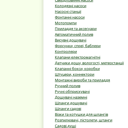
Свердловинні насоси
Колодязні насоси
Насосні станції
Фонтанні насоси
Мотопомпи
Приладдя та аксесуари
Автоматичний полив
Висувні дощувачі
Форсунки, спреї, баблери
Контролери
Клапани електромагнітні
Датчики дощу, вологості, метеостанції
Клапанні бокси, коробки
Штуцери, коннектори
Монтажні вироби та приладдя
Ручний полив
Ручні обприскувачі
Дощувачі наземні
Шланги дощувачі
Шланги садові
Візки та котушки для шлангів
Розпилювачі, пістолети, штанги
Садові душі