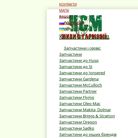
КОНТАКТИ
МАПА
Режим роботи:
БЛОГИ
10:00 - 19:00
ПО-РУССКИ
10:00 - 16:00
УКРАЇНСЬКОЮ
Каталог товаров
Запчастини і сервіс
Запчастини
Запчастини до Husq
Запчастини до St
Запчастини до Jonsered
Запчастини Gardena
Запчастини McCulloch
Запчастини Partner
Запчастини Flymo
Запчастини Oleo-Mac
Запчастини Makita, Dolmar
Запчастини Briggs & Stratton
Запчастини Oregon
Запчастини Sadko
Запчастини до інших брендів