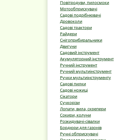
Повітродуви, пилосмоки
Мотообприскувачі
Садові подрібнювачі
Дровоколи
Садові трактори
Райдери
Снігоприбиральники
Двигуни
Садовий інструмент
Акумуляторний інструмент
Ручний інструмент
Ручний мультиінструмент
Ручки мультиінструменту
Садові пилки
Садові ножиці
Сікатори
Сучкорізи
Лопати, вила, скрепери
Сокири, колуни
Розкидувачі-сівалки
Бордюри для газонів
Ручні обприскувачі