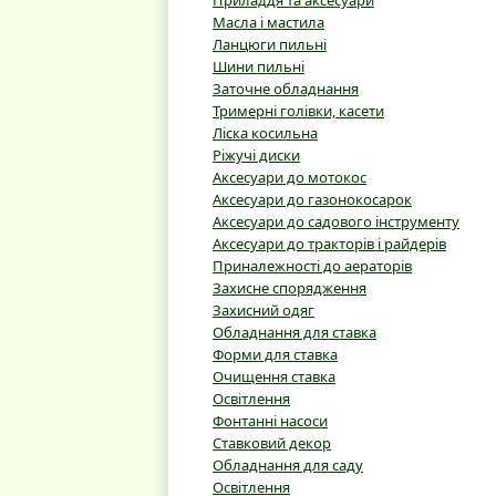
Приладдя та аксесуари
Масла і мастила
Ланцюги пильні
Шини пильні
Заточне обладнання
Тримерні голівки, касети
Ліска косильна
Ріжучі диски
Аксесуари до мотокос
Аксесуари до газонокосарок
Аксесуари до садового інструменту
Аксесуари до тракторів і райдерів
Приналежності до аераторів
Захисне спорядження
Захисний одяг
Обладнання для ставка
Форми для ставка
Очищення ставка
Освітлення
Фонтанні насоси
Ставковий декор
Обладнання для саду
Освітлення