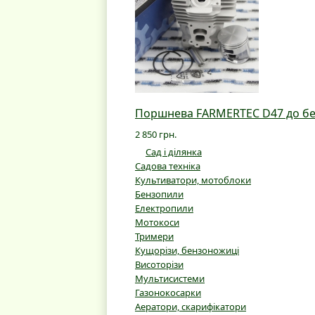
Поршнева FARMERTEC D47 до бе
2 850 грн.
Сад і ділянка
Садова техніка
Культиватори, мотоблоки
Бензопили
Електропили
Мотокоси
Тримери
Кущорізи, бензоножиці
Висоторізи
Мультисистеми
Газонокосарки
Аератори, скарифікатори