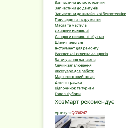
Запчастини до мототехніки
Запчастини до двигунів
Запчастини до китайської бензотехніки
Приладдя та інструменти
Масла та мастила
Ланцюги пиляльні
Ланцюги пиляльні в бухтах
Шини пиляльні
Інструмент для ремонту
Расклепка і склепка ланцюгів
Заточування ланцюгів
Свічки запалювання
Аксесуари для работи
Маркетинговий товар
Дитячі іграшки
Відпочинок та туризм
Головні убори
ХозМарт рекомендує
Артикул:
QG36247