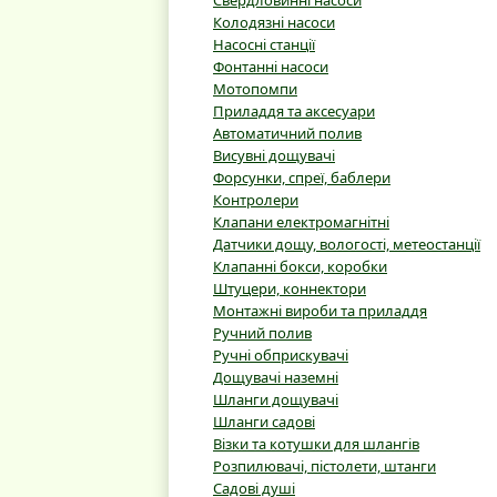
Свердловинні насоси
Колодязні насоси
Насосні станції
Фонтанні насоси
Мотопомпи
Приладдя та аксесуари
Автоматичний полив
Висувні дощувачі
Форсунки, спреї, баблери
Контролери
Клапани електромагнітні
Датчики дощу, вологості, метеостанції
Клапанні бокси, коробки
Штуцери, коннектори
Монтажні вироби та приладдя
Ручний полив
Ручні обприскувачі
Дощувачі наземні
Шланги дощувачі
Шланги садові
Візки та котушки для шлангів
Розпилювачі, пістолети, штанги
Садові душі