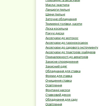
Приладдя та аксесуари
Масла і мастила
Ланцюги пильні
Шини пильні
Заточне обладнання
Тримерні голівки, касети
Ліска косильна
Ріжучі диски
Аксесуари до мотокос
Аксесуари до газонокосарок
Аксесуари до садового інструменту
Аксесуари до тракторів і райдерів
Приналежності до аераторів
Захисне спорядження
Захисний одяг
Обладнання для ставка
Форми для ставка
Очищення ставка
Освітлення
Фонтанні насоси
Ставковий декор
Обладнання для саду
Освітлення