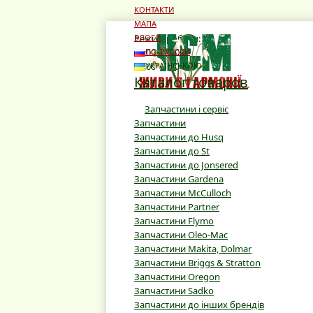
КОНТАКТИ
МАПА
Режим роботи:
БЛОГИ
10:00 - 19:00
ПО-РУССКИ
10:00 - 16:00
УКРАЇНСЬКОЮ
Каталог товаров
Запчастини і сервіс
Запчастини
Запчастини до Husq
Запчастини до St
Запчастини до Jonsered
Запчастини Gardena
Запчастини McCulloch
Запчастини Partner
Запчастини Flymo
Запчастини Oleo-Mac
Запчастини Makita, Dolmar
Запчастини Briggs & Stratton
Запчастини Oregon
Запчастини Sadko
Запчастини до інших брендів