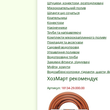
Штуцери, конектори, розподілювачі
Мікрокрапельний полив
Шланги що сочаться
Крапельниці
Конектори
Накінечники
Труби та направляючі
Комплекти мікрокраплинного поливу
Приладдя та аксесуари
Садовий водопровід
Управління поливом
Водопровідні труби
Зажимні фітинги, з'єднувачі
Муфти, хомути
Водозабірні колонки, гідранти, шахти, ф
ХозМарт рекомендує
Артикул:
18134-29.000.00