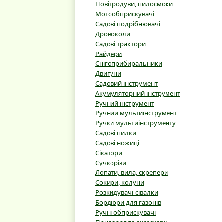
Повітродуви, пилосмоки
Мотообприскувачі
Садові подрібнювачі
Дровоколи
Садові трактори
Райдери
Снігоприбиральники
Двигуни
Садовий інструмент
Акумуляторний інструмент
Ручний інструмент
Ручний мультиінструмент
Ручки мультиінструменту
Садові пилки
Садові ножиці
Сікатори
Сучкорізи
Лопати, вила, скрепери
Сокири, колуни
Розкидувачі-сівалки
Бордюри для газонів
Ручні обприскувачі