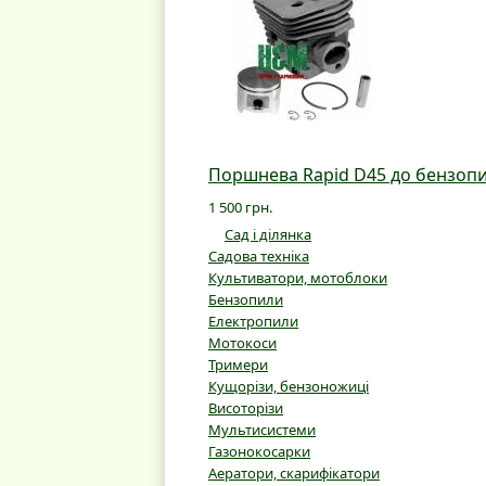
Поршнева Rapid D45 до бензопил
1 500 грн.
Сад і ділянка
Садова техніка
Культиватори, мотоблоки
Бензопили
Електропили
Мотокоси
Тримери
Кущорізи, бензоножиці
Висоторізи
Мультисистеми
Газонокосарки
Аератори, скарифікатори