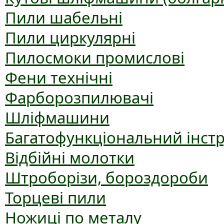
Пили шабельні
Пили циркулярні
Пилосмоки промислові
Фени технічні
Фарборозпилювачі
Шліфмашини
Багатофункціональний інст
Відбійні молотки
Штроборізи, бороздороби
Торцеві пили
Ножиці по металу