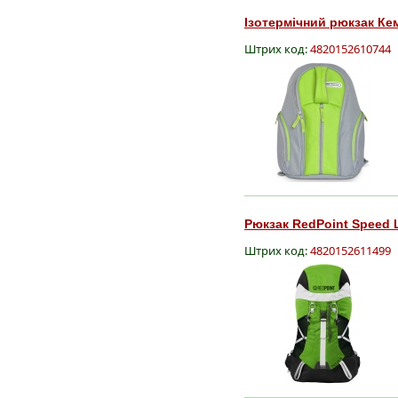
Ізотермічний рюкзак Кем
Штрих код:
4820152610744
Рюкзак RedPoint Speed L
Штрих код:
4820152611499