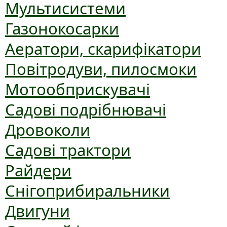
Мультисистеми
Газонокосарки
Аератори, скарифікатори
Повітродуви, пилосмоки
Мотообприскувачі
Садові подрібнювачі
Дровоколи
Садові трактори
Райдери
Снігоприбиральники
Двигуни