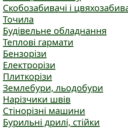
Скобозабивачі і цвяхозабив
Точила
Будівельне обладнання
Теплові гармати
Бензорізи
Електрорізи
Плиткорізи
Землебури, льодобури
Нарізчики швів
Стінорізні машини
Бурильні дрилі, стійки