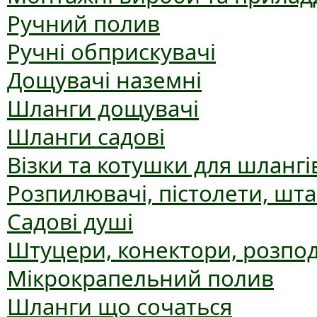
Ручний полив
Ручні обприскувачі
Дощувачі наземні
Шланги дощувачі
Шланги садові
Візки та котушки для шлангі
Розпилювачі, пістолети, шт
Садові душі
Штуцери, конектори, розпо
Мікрокрапельний полив
Шланги що сочаться