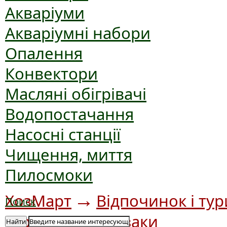
Акваріуми
Акваріумні набори
Опалення
Конвектори
Масляні обігрівачі
Водопостачання
Насосні станції
Чищення, миття
Пилосмоки
→
ХозМарт
Відпочинок і ту
Поиск
→
туризму
Рюкзаки
Найти