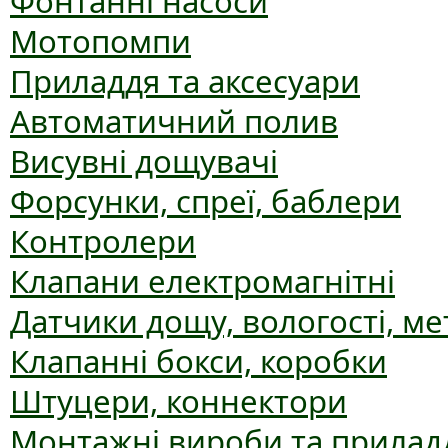
Фонтанні насоси
Мотопомпи
Приладдя та аксесуари
Автоматичний полив
Висувні дощувачі
Форсунки, спреї, баблери
Контролери
Клапани електромагнітні
Датчики дощу, вологості, ме
Клапанні бокси, коробки
Штуцери, коннектори
Монтажні вироби та прилад