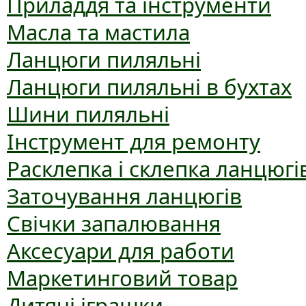
Приладдя та інструменти
Масла та мастила
Ланцюги пиляльні
Ланцюги пиляльні в бухтах
Шини пиляльні
Інструмент для ремонту
Расклепка і склепка ланцюгі
Заточування ланцюгів
Свічки запалювання
Аксесуари для работи
Маркетинговий товар
Дитячі іграшки