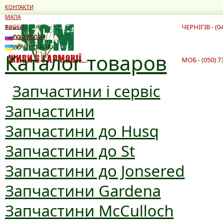
КОНТАКТИ
МАПА
ЧЕРНІГІВ - (0
Режим роботи:
БЛОГИ
10:00 - 19:00
ПО-РУССКИ
10:00 - 16:00
УКРАЇНСЬКОЮ
Каталог товаров
МОБ - (050) 7
Запчастини і сервіс
Запчастини
Запчастини до Husq
Запчастини до St
Запчастини до Jonsered
Запчастини Gardena
Запчастини McCulloch