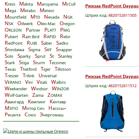
K
M
M
M
ress
akita
aruyama
cCull
Рюкзак RedPoint Daypack
M
M
M
ega
etabo
eteor
Штрих код:
4820152611505
M
M
N
N
ountfield
TD
evada
GK
N
O
O
O
SK
dwerk
leo-Mac
regon
O
P
P
P
RLEON
artner
LATT
MG
P
R
R
R
ubert
ain Bird
APID
ebir
R
R
S
S
edPoint
UBI
aber
adko
S
S
S
S
hindaiwa
igma
KF
napper
S
S
S
S
S
olo
parky
prut
t
tanley
S
S
S
T
tark
tiga
turm
ecomec
T
T
T
T
exas
hetford
iger
illotson
T
T
U
reszer
rilink
niversal
Рюкзак RedPoint Daypack
V
V
V
W
ERANO
ini
itals
albro
Штрих код:
4820152611512
W
W
W
eekender
indsor
INZOR
W
Z
Z
olf-Garten
ama
OMAX
А
К
К
вангард
емпинг
ентавр
М
М
Н
ЗПО
отор Сич
асосы+
Р
С
Э
есанта
оюз
нергомаш