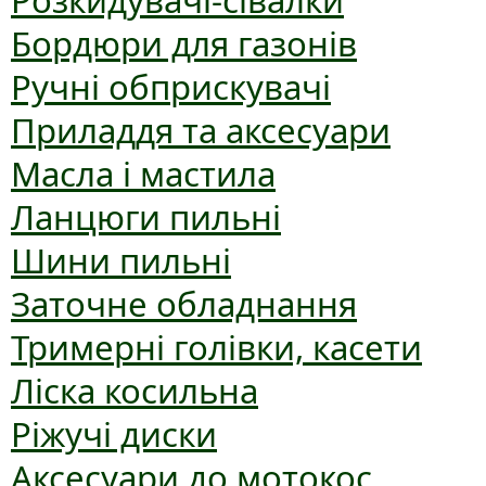
Розкидувачі-сівалки
Бордюри для газонів
Ручні обприскувачі
Приладдя та аксесуари
Масла і мастила
Ланцюги пильні
Шини пильні
Заточне обладнання
Тримерні голівки, касети
Ліска косильна
Ріжучі диски
Аксесуари до мотокос