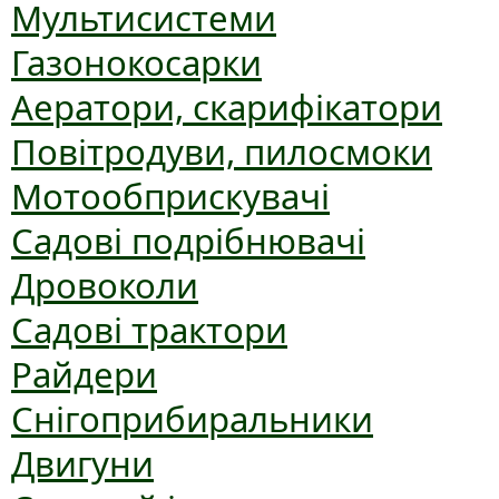
Мультисистеми
Газонокосарки
Аератори, скарифікатори
Повітродуви, пилосмоки
Мотообприскувачі
Садові подрібнювачі
Дровоколи
Садові трактори
Райдери
Снігоприбиральники
Двигуни