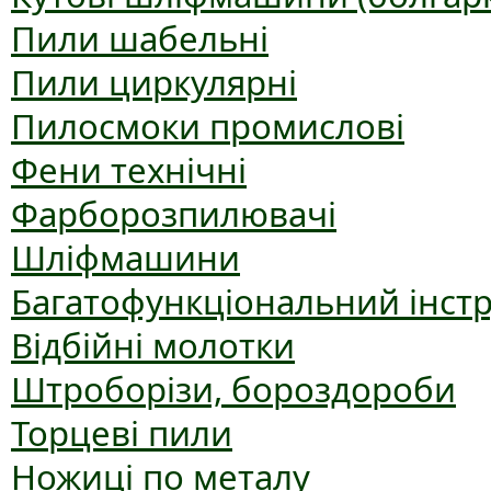
Пили шабельні
Пили циркулярні
Пилосмоки промислові
Фени технічні
Фарборозпилювачі
Шліфмашини
Багатофункціональний інст
Відбійні молотки
Штроборізи, бороздороби
Торцеві пили
Ножиці по металу