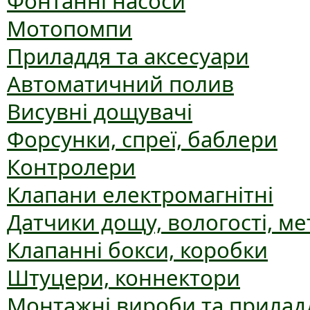
Фонтанні насоси
Мотопомпи
Приладдя та аксесуари
Автоматичний полив
Висувні дощувачі
Форсунки, спреї, баблери
Контролери
Клапани електромагнітні
Датчики дощу, вологості, ме
Клапанні бокси, коробки
Штуцери, коннектори
Монтажні вироби та прилад