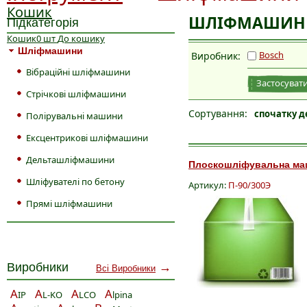
Кошик
ШЛІФМАШИН
Підкатегорія
Кошик
0
шт
До кошику
Шліфмашини
Bosch
Виробник:
Вібраційні шліфмашини
Застосувати
Стрічкові шліфмашини
Сортування:
спочатку д
Полірувальні машини
Ексцентрикові шліфмашини
Дельташліфмашини
Плоскошліфувальна маши
Шліфувателі по бетону
Артикул:
П-90/300Э
Прямі шліфмашини
Виробники
→
Всі Виробники
A
A
A
A
IP
L-KO
LCO
lpina