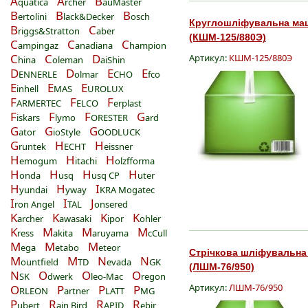
A
A
B
quatica
rcher
auMaster
B
B
B
ertolini
lack&Decker
osch
Круглошліфувальна маш
B
C
riggs&Stratton
aber
(КШМ-125/880Э)
C
C
C
ampingaz
anadiana
hampion
C
C
D
Артикул:
КШМ-125/880Э
hina
oleman
aiShin
D
D
E
E
ENNERLE
olmar
CHO
fco
E
E
E
inhell
MAS
UROLUX
F
F
F
ARMERTEC
ELCO
erplast
F
F
F
G
iskars
lymo
ORESTER
ard
G
G
G
ator
ioStyle
OODLUCK
G
H
H
runtek
ECHT
eissner
H
H
H
emogum
itachi
olzfforma
H
H
H
H
onda
usq
usq CP
uter
H
H
I
yundai
yway
KRA Mogatec
I
I
J
ron Angel
TAL
onsered
K
K
K
K
archer
awasaki
ipor
ohler
K
M
M
M
ress
akita
aruyama
cCull
M
M
M
ega
etabo
eteor
Стрічкова шліфувальна
M
M
N
N
ountfield
TD
evada
GK
(ЛШМ-76/950)
N
O
O
O
SK
dwerk
leo-Mac
regon
Артикул:
ЛШМ-76/950
O
P
P
P
RLEON
artner
LATT
MG
P
R
R
R
ubert
ain Bird
APID
ebir