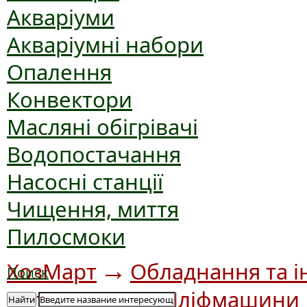
Акваріуми
Акваріумні набори
Опалення
Конвектори
Масляні обігрівачі
Водопостачання
Насосні станції
Чищення, миття
Пилосмоки
→
ХозМарт
Обладнання та і
Поиск
→
інструмент
Шліфмашини
Найти