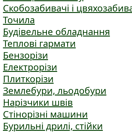
Скобозабивачі і цвяхозабив
Точила
Будівельне обладнання
Теплові гармати
Бензорізи
Електрорізи
Плиткорізи
Землебури, льодобури
Нарізчики швів
Стінорізні машини
Бурильні дрилі, стійки