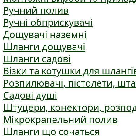
Ручний полив
Ручні обприскувачі
Дощувачі наземні
Шланги дощувачі
Шланги садові
Візки та котушки для шлангі
Розпилювачі, пістолети, шт
Садові душі
Штуцери, конектори, розпо
Мікрокрапельний полив
Шланги що сочаться