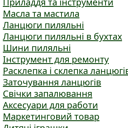
Приладдя та інструменти
Масла та мастила
Ланцюги пиляльні
Ланцюги пиляльні в бухтах
Шини пиляльні
Інструмент для ремонту
Расклепка і склепка ланцюгі
Заточування ланцюгів
Свічки запалювання
Аксесуари для работи
Маркетинговий товар
Дитячі іграшки