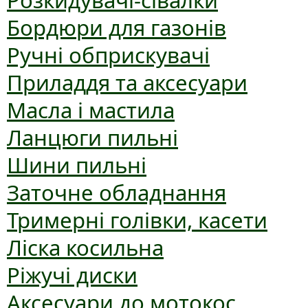
Розкидувачі-сівалки
Бордюри для газонів
Ручні обприскувачі
Приладдя та аксесуари
Масла і мастила
Ланцюги пильні
Шини пильні
Заточне обладнання
Тримерні голівки, касети
Ліска косильна
Ріжучі диски
Аксесуари до мотокос