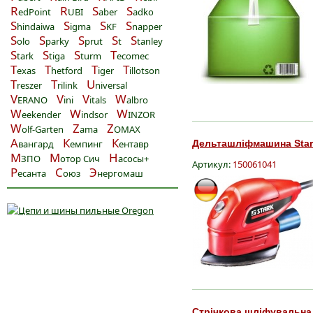
R
R
S
S
edPoint
UBI
aber
adko
S
S
S
S
hindaiwa
igma
KF
napper
S
S
S
S
S
olo
parky
prut
t
tanley
S
S
S
T
tark
tiga
turm
ecomec
T
T
T
T
exas
hetford
iger
illotson
T
T
U
reszer
rilink
niversal
V
V
V
W
ERANO
ini
itals
albro
W
W
W
eekender
indsor
INZOR
W
Z
Z
olf-Garten
ama
OMAX
А
К
К
вангард
емпинг
ентавр
Дельташліфмашина Stark
М
М
Н
ЗПО
отор Сич
асосы+
Артикул:
150061041
Р
С
Э
есанта
оюз
нергомаш
Стрічкова шліфувальна