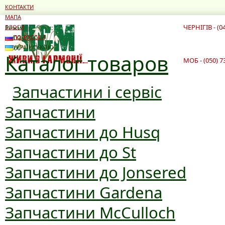
КОНТАКТИ
МАПА
ЧЕРНІГІВ - (0
Режим роботи:
БЛОГИ
10:00 - 19:00
ПО-РУССКИ
10:00 - 16:00
УКРАЇНСЬКОЮ
Каталог товаров
МОБ - (050) 7
Запчастини і сервіс
Запчастини
Запчастини до Husq
Запчастини до St
Запчастини до Jonsered
Запчастини Gardena
Запчастини McCulloch