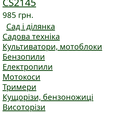
CS2145
985 грн.
Сад і ділянка
Садова техніка
Культиватори, мотоблоки
Бензопили
Електропили
Мотокоси
Тримери
Кущорізи, бензоножиці
Висоторізи