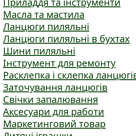
Приладдя та інструменти
Масла та мастила
Ланцюги пиляльні
Ланцюги пиляльні в бухтах
Шини пиляльні
Інструмент для ремонту
Расклепка і склепка ланцюгі
Заточування ланцюгів
Свічки запалювання
Аксесуари для работи
Маркетинговий товар
Дитячі іграшки