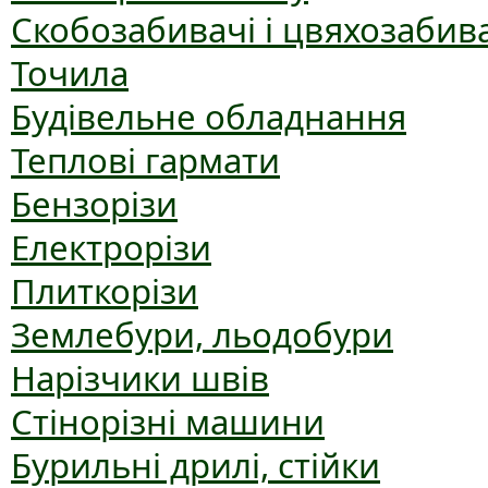
Скобозабивачі і цвяхозабив
Точила
Будівельне обладнання
Теплові гармати
Бензорізи
Електрорізи
Плиткорізи
Землебури, льодобури
Нарізчики швів
Стінорізні машини
Бурильні дрилі, стійки