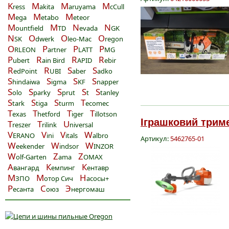
K
M
M
M
ress
akita
aruyama
cCull
M
M
M
ega
etabo
eteor
M
M
N
N
ountfield
TD
evada
GK
N
O
O
O
SK
dwerk
leo-Mac
regon
O
P
P
P
RLEON
artner
LATT
MG
P
R
R
R
ubert
ain Bird
APID
ebir
R
R
S
S
edPoint
UBI
aber
adko
S
S
S
S
hindaiwa
igma
KF
napper
S
S
S
S
S
olo
parky
prut
t
tanley
S
S
S
T
tark
tiga
turm
ecomec
T
T
T
T
exas
hetford
iger
illotson
Іграшковий триме
T
T
U
reszer
rilink
niversal
V
V
V
W
ERANO
ini
itals
albro
Артикул:
5462765-01
W
W
W
eekender
indsor
INZOR
W
Z
Z
olf-Garten
ama
OMAX
А
К
К
вангард
емпинг
ентавр
М
М
Н
ЗПО
отор Сич
асосы+
Р
С
Э
есанта
оюз
нергомаш