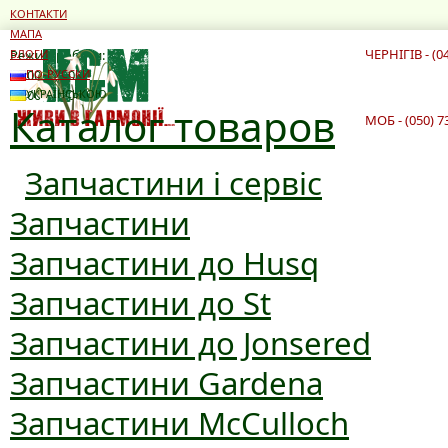
КОНТАКТИ
МАПА
ЧЕРНІГІВ - (0
Режим роботи:
БЛОГИ
10:00 - 19:00
ПО-РУССКИ
10:00 - 16:00
УКРАЇНСЬКОЮ
Каталог товаров
МОБ - (050) 7
Запчастини і сервіс
Запчастини
Запчастини до Husq
Запчастини до St
Запчастини до Jonsered
Запчастини Gardena
Запчастини McCulloch