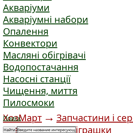
Акваріуми
Акваріумні набори
Опалення
Конвектори
Масляні обігрівачі
Водопостачання
Насосні станції
Чищення, миття
Пилосмоки
→
ХозМарт
Запчастини і сер
Поиск
→
товар
Дитячі іграшки
Найти