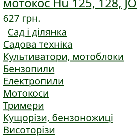
мотокос Hu 125, 128, JO
627 грн.
Сад і ділянка
Садова техніка
Культиватори, мотоблоки
Бензопили
Електропили
Мотокоси
Тримери
Кущорізи, бензоножиці
Висоторізи