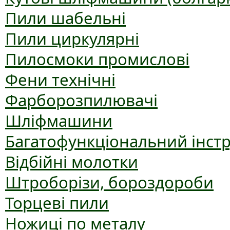
Пили шабельні
Пили циркулярні
Пилосмоки промислові
Фени технічні
Фарборозпилювачі
Шліфмашини
Багатофункціональний інст
Відбійні молотки
Штроборізи, бороздороби
Торцеві пили
Ножиці по металу