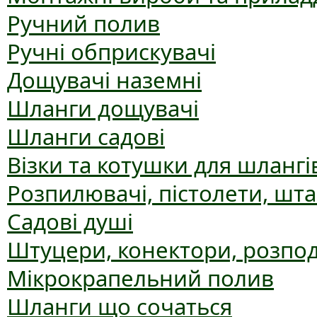
Ручний полив
Ручні обприскувачі
Дощувачі наземні
Шланги дощувачі
Шланги садові
Візки та котушки для шлангі
Розпилювачі, пістолети, шт
Садові душі
Штуцери, конектори, розпо
Мікрокрапельний полив
Шланги що сочаться