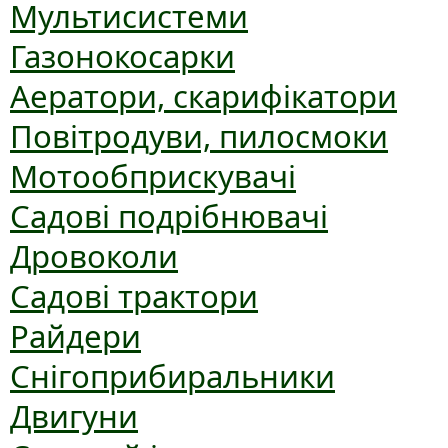
Мультисистеми
Газонокосарки
Аератори, скарифікатори
Повітродуви, пилосмоки
Мотообприскувачі
Садові подрібнювачі
Дровоколи
Садові трактори
Райдери
Снігоприбиральники
Двигуни