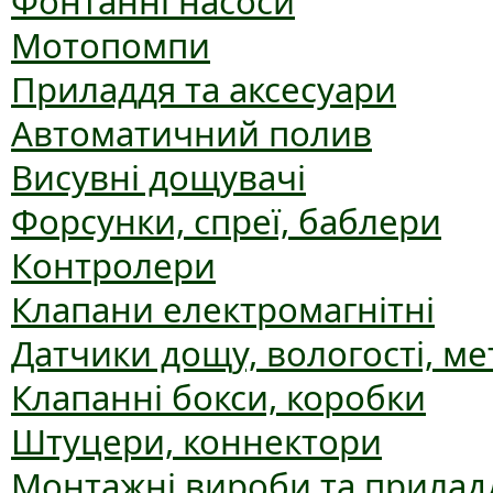
Фонтанні насоси
Мотопомпи
Приладдя та аксесуари
Автоматичний полив
Висувні дощувачі
Форсунки, спреї, баблери
Контролери
Клапани електромагнітні
Датчики дощу, вологості, ме
Клапанні бокси, коробки
Штуцери, коннектори
Монтажні вироби та прилад