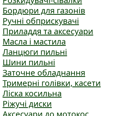
Розкидувачі-сівалки
Бордюри для газонів
Ручні обприскувачі
Приладдя та аксесуари
Масла і мастила
Ланцюги пильні
Шини пильні
Заточне обладнання
Тримерні голівки, касети
Ліска косильна
Ріжучі диски
Аксесуари до мотокос