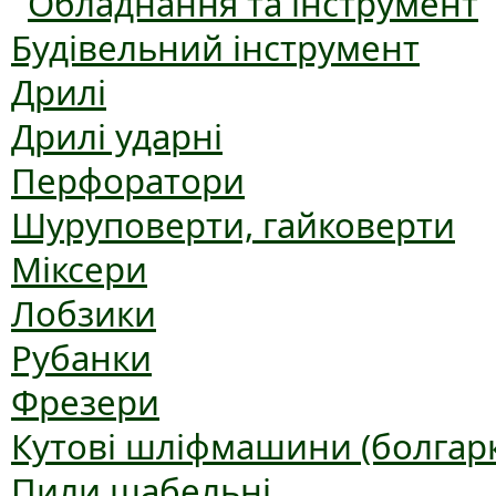
Обладнання та інструмент
Будівельний інструмент
Дрилі
Дрилі ударні
Перфоратори
Шуруповерти, гайковерти
Міксери
Лобзики
Рубанки
Фрезери
Кутові шліфмашини (болгар
Пили шабельні