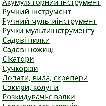
Акумуляторний інструмент
Ручний інструмент
Ручний мультиінструмент
Ручки мультиінструменту
Садові пилки
Садові ножиці
Сікатори
Сучкорізи
Лопати, вила, скрепери
Сокири, колуни
Розкидувачі-сівалки