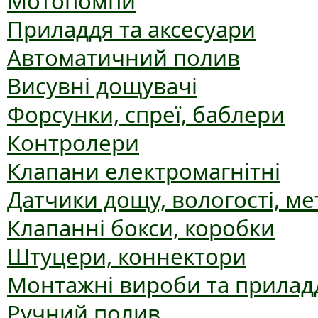
Мотопомпи
Приладдя та аксесуари
Автоматичний полив
Висувні дощувачі
Форсунки, спреї, баблери
Контролери
Клапани електромагнітні
Датчики дощу, вологості, ме
Клапанні бокси, коробки
Штуцери, коннектори
Монтажні вироби та прилад
Ручний полив