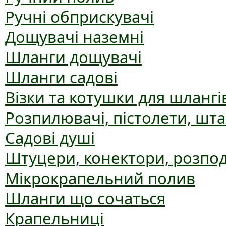
Ручні обприскувачі
Дощувачі наземні
Шланги дощувачі
Шланги садові
Візки та котушки для шлангі
Розпилювачі, пістолети, шт
Садові душі
Штуцери, конектори, розпо
Мікрокрапельний полив
Шланги що сочаться
Крапельниці