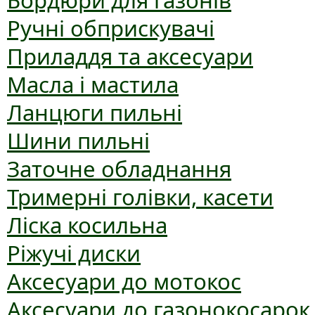
Бордюри для газонів
Ручні обприскувачі
Приладдя та аксесуари
Масла і мастила
Ланцюги пильні
Шини пильні
Заточне обладнання
Тримерні голівки, касети
Ліска косильна
Ріжучі диски
Аксесуари до мотокос
Аксесуари до газонокосарок