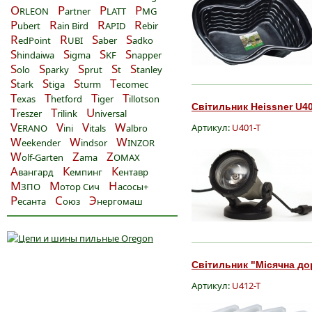
O
P
P
P
RLEON
artner
LATT
MG
P
R
R
R
ubert
ain Bird
APID
ebir
R
R
S
S
edPoint
UBI
aber
adko
S
S
S
S
hindaiwa
igma
KF
napper
S
S
S
S
S
olo
parky
prut
t
tanley
S
S
S
T
tark
tiga
turm
ecomec
T
T
T
T
exas
hetford
iger
illotson
Світильник Heissner U40
T
T
U
reszer
rilink
niversal
V
V
V
W
Артикул:
U401-T
ERANO
ini
itals
albro
W
W
W
eekender
indsor
INZOR
W
Z
Z
olf-Garten
ama
OMAX
А
К
К
вангард
емпинг
ентавр
М
М
Н
ЗПО
отор Сич
асосы+
Р
С
Э
есанта
оюз
нергомаш
Світильник "Місячна дор
Артикул:
U412-T