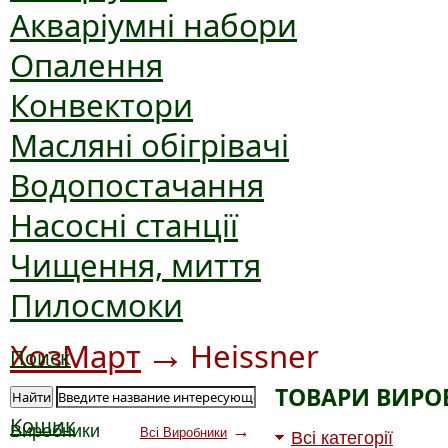
Акваріумні набори
Опалення
Конвектори
Масляні обігрівачі
Водопостачання
Насосні станції
Чищення, миття
Пилосмоки
→
ХозМарт
Heissner
Поиск
ТОВАРИ ВИРО
Найти
Кошик
Виробники
→
Всі Виробники
Всі категорії