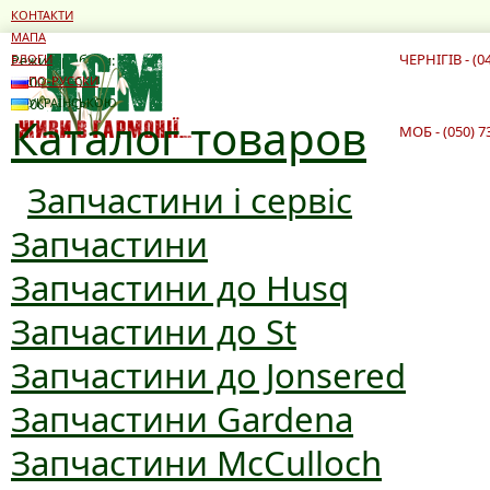
КОНТАКТИ
МАПА
ЧЕРНІГІВ - (0
Режим роботи:
БЛОГИ
10:00 - 19:00
ПО-РУССКИ
10:00 - 16:00
УКРАЇНСЬКОЮ
Каталог товаров
МОБ - (050) 7
Запчастини і сервіс
Запчастини
Запчастини до Husq
Запчастини до St
Запчастини до Jonsered
Запчастини Gardena
Запчастини McCulloch