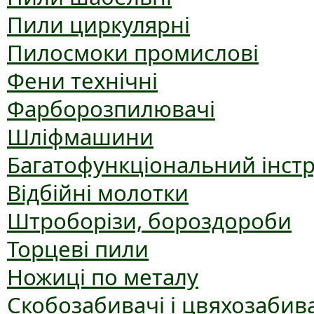
Пили циркулярні
Пилосмоки промислові
Фени технічні
Фарборозпилювачі
Шліфмашини
Багатофункціональний інст
Відбійні молотки
Штроборізи, бороздороби
Торцеві пили
Ножиці по металу
Скобозабивачі і цвяхозабив