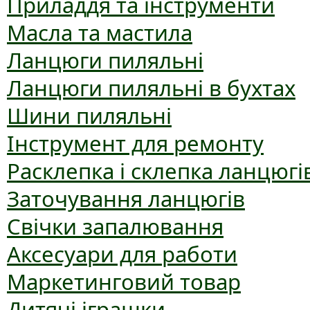
Приладдя та інструменти
Масла та мастила
Ланцюги пиляльні
Ланцюги пиляльні в бухтах
Шини пиляльні
Інструмент для ремонту
Расклепка і склепка ланцюгі
Заточування ланцюгів
Свічки запалювання
Аксесуари для работи
Маркетинговий товар
Дитячі іграшки