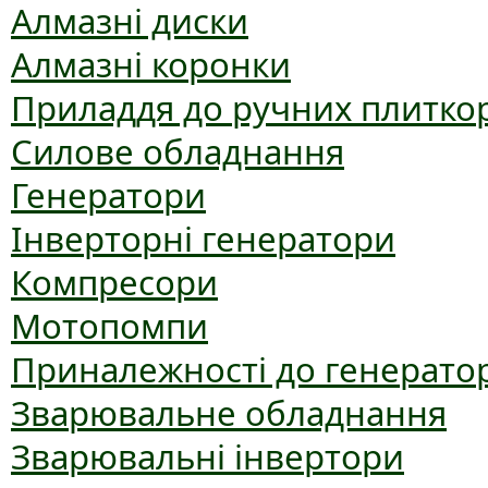
Алмазні диски
Алмазні коронки
Приладдя до ручних плиткор
Силове обладнання
Генератори
Інверторні генератори
Компресори
Мотопомпи
Приналежності до генерато
Зварювальне обладнання
Зварювальні інвертори