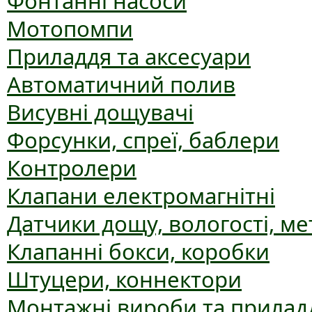
Фонтанні насоси
Мотопомпи
Приладдя та аксесуари
Автоматичний полив
Висувні дощувачі
Форсунки, спреї, баблери
Контролери
Клапани електромагнітні
Датчики дощу, вологості, ме
Клапанні бокси, коробки
Штуцери, коннектори
Монтажні вироби та прилад