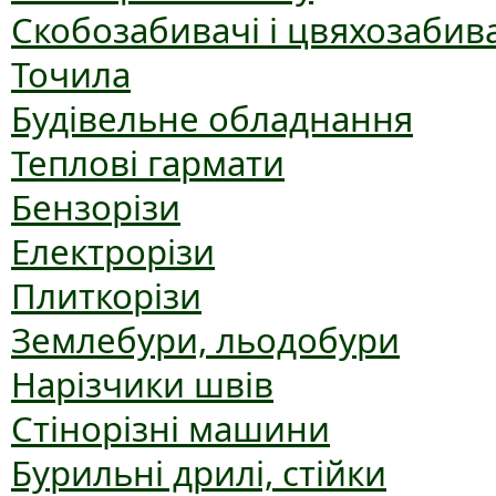
Скобозабивачі і цвяхозабив
Точила
Будівельне обладнання
Теплові гармати
Бензорізи
Електрорізи
Плиткорізи
Землебури, льодобури
Нарізчики швів
Стінорізні машини
Бурильні дрилі, стійки