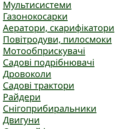
Мультисистеми
Газонокосарки
Аератори, скарифікатори
Повітродуви, пилосмоки
Мотообприскувачі
Садові подрібнювачі
Дровоколи
Садові трактори
Райдери
Снігоприбиральники
Двигуни