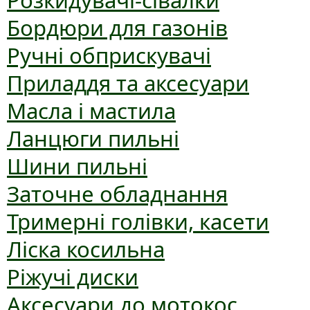
Розкидувачі-сівалки
Бордюри для газонів
Ручні обприскувачі
Приладдя та аксесуари
Масла і мастила
Ланцюги пильні
Шини пильні
Заточне обладнання
Тримерні голівки, касети
Ліска косильна
Ріжучі диски
Аксесуари до мотокос