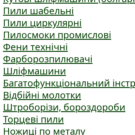
Пили шабельні
Пили циркулярні
Пилосмоки промислові
Фени технічні
Фарборозпилювачі
Шліфмашини
Багатофункціональний інст
Відбійні молотки
Штроборізи, бороздороби
Торцеві пили
Ножиці по металу