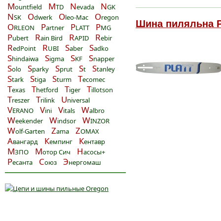
M
M
N
N
ountfield
TD
evada
GK
N
O
O
O
SK
dwerk
leo-Mac
regon
Шина пиляльна PLA
O
P
P
P
RLEON
artner
LATT
MG
P
R
R
R
ubert
ain Bird
APID
ebir
R
R
S
S
edPoint
UBI
aber
adko
S
S
S
S
hindaiwa
igma
KF
napper
S
S
S
S
S
olo
parky
prut
t
tanley
S
S
S
T
tark
tiga
turm
ecomec
T
T
T
T
exas
hetford
iger
illotson
T
T
U
reszer
rilink
niversal
V
V
V
W
ERANO
ini
itals
albro
W
W
W
eekender
indsor
INZOR
W
Z
Z
olf-Garten
ama
OMAX
А
К
К
вангард
емпинг
ентавр
М
М
Н
ЗПО
отор Сич
асосы+
Р
С
Э
есанта
оюз
нергомаш