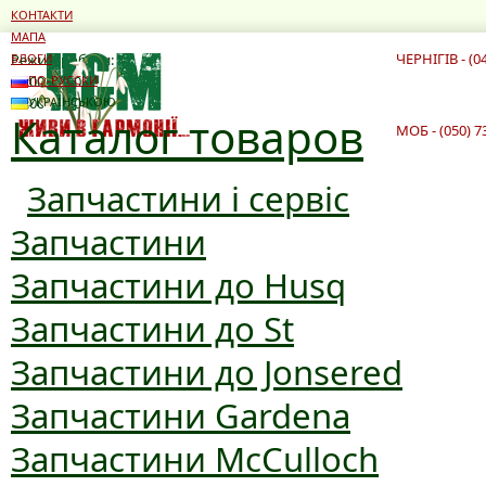
КОНТАКТИ
МАПА
ЧЕРНІГІВ - (0
Режим роботи:
БЛОГИ
10:00 - 19:00
ПО-РУССКИ
10:00 - 16:00
УКРАЇНСЬКОЮ
Каталог товаров
МОБ - (050) 7
Запчастини і сервіс
Запчастини
Запчастини до Husq
Запчастини до St
Запчастини до Jonsered
Запчастини Gardena
Запчастини McCulloch