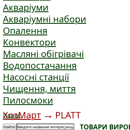
Акваріуми
Акваріумні набори
Опалення
Конвектори
Масляні обігрівачі
Водопостачання
Насосні станції
Чищення, миття
Пилосмоки
→
ХозМарт
PLATT
Поиск
ТОВАРИ ВИРО
Найти