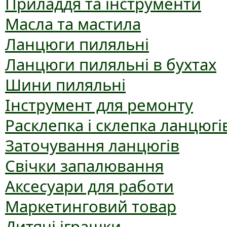
Приладдя та інструменти
Масла та мастила
Ланцюги пиляльні
Ланцюги пиляльні в бухтах
Шини пиляльні
Інструмент для ремонту
Расклепка і склепка ланцюгі
Заточування ланцюгів
Свічки запалювання
Аксесуари для работи
Маркетинговий товар
Дитячі іграшки