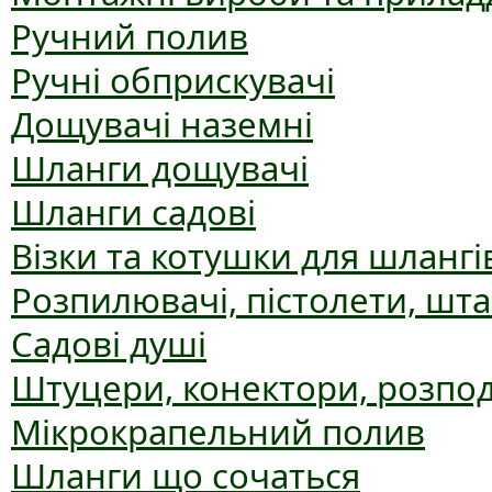
Ручний полив
Ручні обприскувачі
Дощувачі наземні
Шланги дощувачі
Шланги садові
Візки та котушки для шлангі
Розпилювачі, пістолети, шт
Садові душі
Штуцери, конектори, розпо
Мікрокрапельний полив
Шланги що сочаться