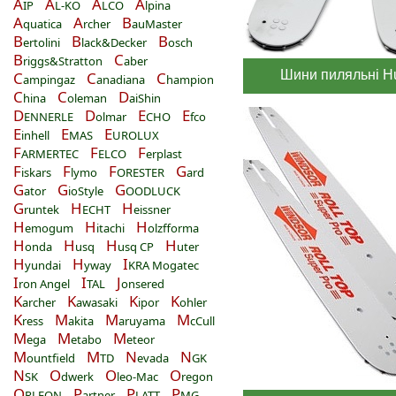
A
A
A
A
IP
L-KO
LCO
lpina
A
A
B
quatica
rcher
auMaster
B
B
B
ertolini
lack&Decker
osch
B
C
riggs&Stratton
aber
Шини пиляльні H
C
C
C
ampingaz
anadiana
hampion
C
C
D
hina
oleman
aiShin
D
D
E
E
ENNERLE
olmar
CHO
fco
E
E
E
inhell
MAS
UROLUX
F
F
F
ARMERTEC
ELCO
erplast
F
F
F
G
iskars
lymo
ORESTER
ard
G
G
G
ator
ioStyle
OODLUCK
G
H
H
runtek
ECHT
eissner
H
H
H
emogum
itachi
olzfforma
H
H
H
H
onda
usq
usq CP
uter
H
H
I
yundai
yway
KRA Mogatec
I
I
J
ron Angel
TAL
onsered
K
K
K
K
archer
awasaki
ipor
ohler
K
M
M
M
ress
akita
aruyama
cCull
M
M
M
ega
etabo
eteor
M
M
N
N
ountfield
TD
evada
GK
N
O
O
O
SK
dwerk
leo-Mac
regon
O
P
P
P
RLEON
artner
LATT
MG