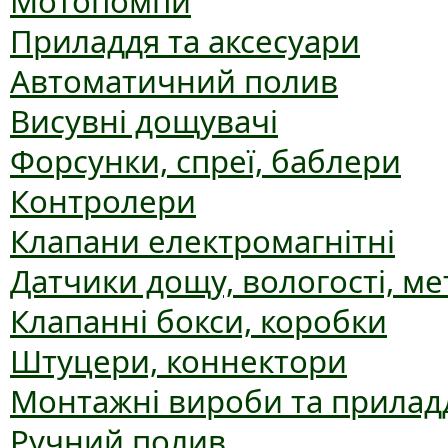
Мотопомпи
Приладдя та аксесуари
Автоматичний полив
Висувні дощувачі
Форсунки, спреї, баблери
Контролери
Клапани електромагнітні
Датчики дощу, вологості, ме
Клапанні бокси, коробки
Штуцери, коннектори
Монтажні вироби та прилад
Ручний полив