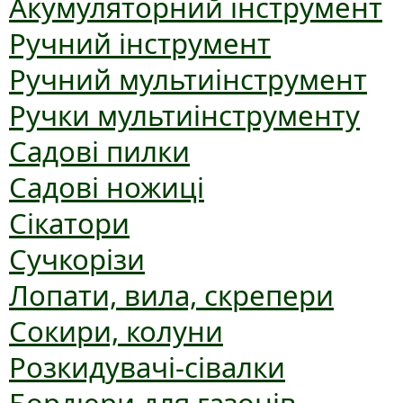
Акумуляторний інструмент
Ручний інструмент
Ручний мультиінструмент
Ручки мультиінструменту
Садові пилки
Садові ножиці
Сікатори
Сучкорізи
Лопати, вила, скрепери
Сокири, колуни
Розкидувачі-сівалки