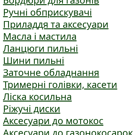
Бордюри для газонів
Ручні обприскувачі
Приладдя та аксесуари
Масла і мастила
Ланцюги пильні
Шини пильні
Заточне обладнання
Тримерні голівки, касети
Ліска косильна
Ріжучі диски
Аксесуари до мотокос
Аксесуари до газонокосарок