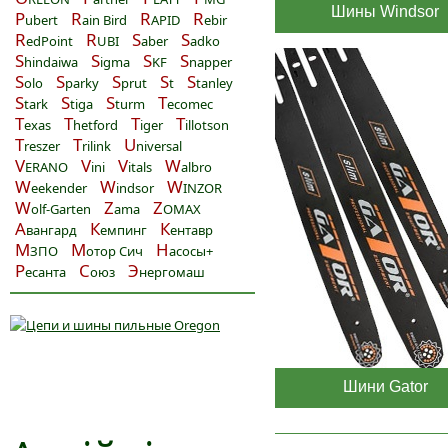
Шины Windsor
P
R
R
R
ubert
ain Bird
APID
ebir
R
R
S
S
edPoint
UBI
aber
adko
S
S
S
S
hindaiwa
igma
KF
napper
S
S
S
S
S
olo
parky
prut
t
tanley
S
S
S
T
tark
tiga
turm
ecomec
T
T
T
T
exas
hetford
iger
illotson
T
T
U
reszer
rilink
niversal
V
V
V
W
ERANO
ini
itals
albro
W
W
W
eekender
indsor
INZOR
W
Z
Z
olf-Garten
ama
OMAX
А
К
К
вангард
емпинг
ентавр
М
М
Н
ЗПО
отор Сич
асосы+
Р
С
Э
есанта
оюз
нергомаш
Шини Gator