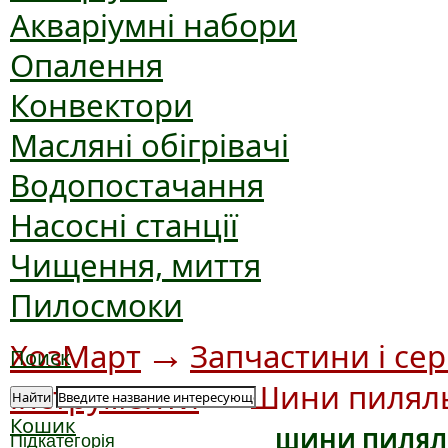
Акваріумні набори
Опалення
Конвектори
Масляні обігрівачі
Водопостачання
Насосні станції
Чищення, миття
Пилосмоки
→
ХозМарт
Запчастини і сер
Поиск
→
інструменти
Шини пилял
Найти
Кошик
ШИНИ ПИЛЯЛ
Підкатегорія