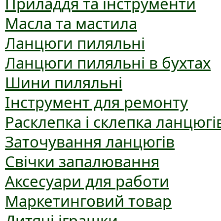
Приладдя та інструменти
Масла та мастила
Ланцюги пиляльні
Ланцюги пиляльні в бухтах
Шини пиляльні
Інструмент для ремонту
Расклепка і склепка ланцюгі
Заточування ланцюгів
Свічки запалювання
Аксесуари для работи
Маркетинговий товар
Дитячі іграшки