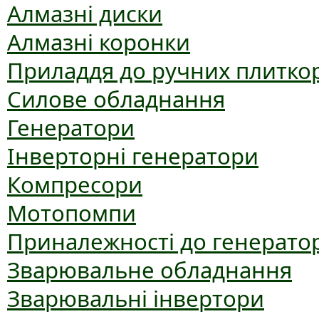
Алмазні диски
Алмазні коронки
Приладдя до ручних плиткор
Силове обладнання
Генератори
Інверторні генератори
Компресори
Мотопомпи
Приналежності до генерато
Зварювальне обладнання
Зварювальні інвертори