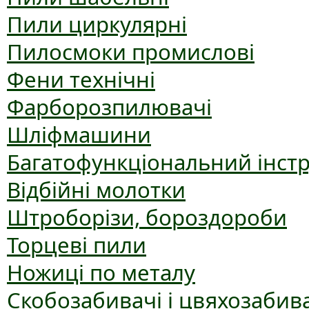
Пили циркулярні
Пилосмоки промислові
Фени технічні
Фарборозпилювачі
Шліфмашини
Багатофункціональний інст
Відбійні молотки
Штроборізи, бороздороби
Торцеві пили
Ножиці по металу
Скобозабивачі і цвяхозабив