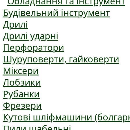
Обладнання та інструмент
Будівельний інструмент
Дрилі
Дрилі ударні
Перфоратори
Шуруповерти, гайковерти
Міксери
Лобзики
Рубанки
Фрезери
Кутові шліфмашини (болгар
Пили шабельні