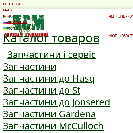
КОНТАКТИ
МАПА
ЧЕРНІГІВ - (0
Режим роботи:
БЛОГИ
10:00 - 19:00
ПО-РУССКИ
10:00 - 16:00
УКРАЇНСЬКОЮ
Каталог товаров
МОБ - (050) 7
Запчастини і сервіс
Запчастини
Запчастини до Husq
Запчастини до St
Запчастини до Jonsered
Запчастини Gardena
Запчастини McCulloch