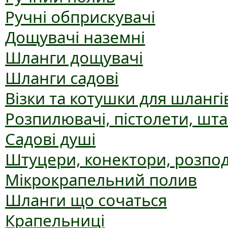
Ручні обприскувачі
Дощувачі наземні
Шланги дощувачі
Шланги садові
Візки та котушки для шлангі
Розпилювачі, пістолети, шт
Садові душі
Штуцери, конектори, розпо
Мікрокрапельний полив
Шланги що сочаться
Крапельниці